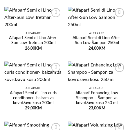
Dodaj
Dodaj
na
na
listu
listu
želja
želja
ALFAPARF
ALFAPARF
Alfaparf Semi di Lino After-
Alfaparf Semi di Lino After-
Sun Low Tretman 200ml
Sun Low Šampon 250ml
26,00
KM
24,00
KM
Dodaj
Dodaj
na
na
listu
listu
želja
želja
ALFAPARF
ALFAPARF
Alfaparf Semi di Lino curls
Alfaparf Enhancing Low
conditioner- balzam za
Shampoo – Šampon za
kovrdžavu kosu 200ml
kovrdžavu kosu 250 ml
29,00
KM
23,00
KM