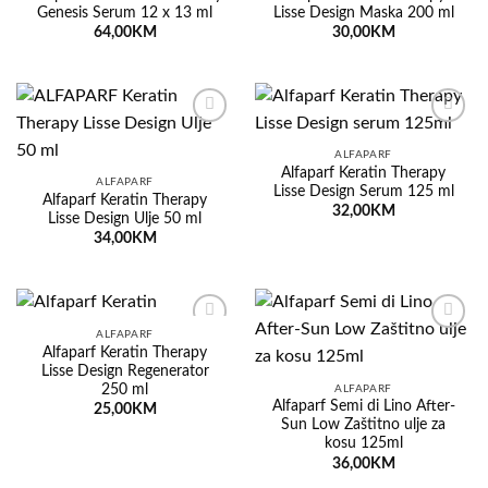
Genesis Serum 12 x 13 ml
Lisse Design Maska 200 ml
64,00
KM
30,00
KM
Dodaj
Dodaj
na
na
ALFAPARF
listu
listu
Alfaparf Keratin Therapy
želja
želja
ALFAPARF
Lisse Design Serum 125 ml
Alfaparf Keratin Therapy
32,00
KM
Lisse Design Ulje 50 ml
34,00
KM
ALFAPARF
Dodaj
Dodaj
Alfaparf Keratin Therapy
na
na
Lisse Design Regenerator
listu
listu
250 ml
želja
želja
ALFAPARF
Alfaparf Semi di Lino After-
25,00
KM
Sun Low Zaštitno ulje za
kosu 125ml
36,00
KM