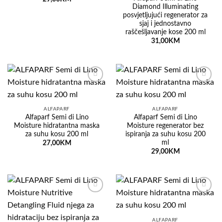
Diamond Illuminating
posvjetljujući regenerator za
sjaj i jednostavno
raščešljavanje kose 200 ml
31,00
KM
Dodaj
Dodaj
na
na
listu
listu
želja
želja
ALFAPARF
ALFAPARF
Alfaparf Semi di Lino
Alfaparf Semi di Lino
Moisture hidratantna maska
Moisture regenerator bez
za suhu kosu 200 ml
ispiranja za suhu kosu 200
ml
27,00
KM
29,00
KM
Dodaj
Dodaj
na
na
listu
listu
želja
želja
ALFAPARF