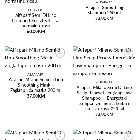
na
na
ALFAPARF
listu
listu
Alfaparf Smoothing
želja
želja
ALFAPARF
shampoo 250 ml
Alfaparf Semi Di Lino
23,00
KM
Diamond Kristal Set – za
normalnu kosu
60,00
KM
Dodaj
Dodaj
na
na
listu
listu
želja
želja
ALFAPARF
Alfaparf Milano Semi di Lino
ALFAPARF
Smoothing Mask –
Alfaparf Milano Semi Di Lino
Zaglađujuća maska ​​200 ml
Scalp Renew Energizing Low
37,00
KM
Shampoo – Energetski
šampon za nježnu, tanku i
lomljivu kosu 250 ml
23,00
KM