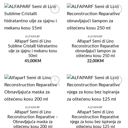
Dodaj
Dodaj
na
na
listu
listu
želja
želja
ALFAPARF
ALFAPARF
Alfaparf Semi di Lino
Alfaparf Semi di Lino
Sublime Cristalli hidratantno
Reconstruction Reparative
ulje za sjajnu i mekanu kosu
obnavljajući šampon za
50ml
oštećenu kosu 250 ml
45,00
KM
22,00
KM
Dodaj
Dodaj
na
na
listu
listu
želja
želja
ALFAPARF
ALFAPARF
Alfaparf Semi di Lino
Alfaparf Semi di Lino
Reconstruction Reparative –
Reconstruction Reparative
Obnavljajuća maska za
njega za kosu bez ispiranja za
oštećenu kosu 200 ml
oštećenu kosu 125 ml