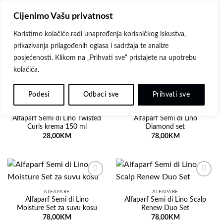
Skip
Cijenimo Vašu privatnost
to
content
Koristimo kolačiće radi unapređenja korisničkog iskustva,
prikazivanja prilagođenih oglasa i sadržaja te analize
ALFAPARF
posjećenosti. Klikom na „Prihvati sve“ pristajete na upotrebu
kolačića.
Podesi
Odbaci sve
Prihvati sve
Dodaj
Dodaj
na
na
ALFAPARF
ALFAPARF
listu
listu
Alfaparf Semi di Lino Twisted
Alfaparf Semi di Lino
želja
želja
Curls krema 150 ml
Diamond set
28,00
KM
78,00
KM
Dodaj
Dodaj
na
na
ALFAPARF
ALFAPARF
listu
listu
Alfaparf Semi di Lino
Alfaparf Semi di Lino Scalp
želja
želja
Moisture Set za suvu kosu
Renew Duo Set
78,00
KM
78,00
KM