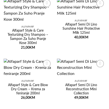
Dodaj
Dodaj
na
na
listu
listu
želja
želja
ALFAPARF
Alfaparf Semi Di Lino
ALFAPARF
Sunshine Hair Protective
Alfaparf Style & Care
Milk 125ml
Texturizing Dry Shampoo –
40,00
KM
Šampon Za Suho Pranje
Kose 300ml
21,00
KM
Dodaj
Dodaj
na
na
listu
listu
želja
želja
ALFAPARF
ALFAPARF
Alfaparf Style & Care Blow
Alfaparf Semi Di Lino
Dry Cream – Krema za
Reconstruction Mini
feniranje 200ml
Collection
26,00
KM
49,00
KM