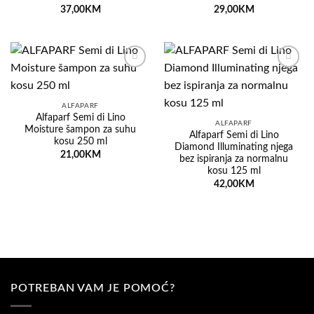
37,00
KM
29,00
KM
Dodaj
Dodaj
na
na
listu
listu
želja
želja
ALFAPARF
Alfaparf Semi di Lino
ALFAPARF
Moisture šampon za suhu
Alfaparf Semi di Lino
kosu 250 ml
Diamond Illuminating njega
21,00
KM
bez ispiranja za normalnu
kosu 125 ml
42,00
KM
POTREBAN VAM JE POMOĆ?