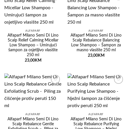
Dodaj
Dodaj
na
na
listu
listu
želja
želja
ALFAPARF
ALFAPARF
Alfaparf Milano Semi Di Lino
Alfaparf Milano Semi Di Lino
Scalp Relief Calming Micellar
Scalp Rebalance Balancing
Low Shampoo – Umirujući
Low Shampoo – Šampon za
šampon za osjetljivo vlasište
masno vlasište 250 ml
250 ml
23,00
KM
23,00
KM
Dodaj
Dodaj
na
na
listu
listu
želja
želja
ALFAPARF
ALFAPARF
Alfaparf Milano Semi Di Lino
Alfaparf Milano Semi Di Lino
Scalp Rebalance Gentle
Scalp Rebalance Purifying
Exfoliating Scrub – Piling za
Low Shampoo – Nježni