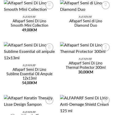
Dodaj
Dodaj
na
na
ALFAPARF
ALFAPARF
listu
listu
Alfaparf Semi Di Lino
Alfaparf Semi di Lino
želja
želja
Smooth Mini Collection
Diamond Duo
49,00
KM
Dodaj
Dodaj
na
na
ALFAPARF
listu
listu
Alfaparf Semi Di Lino
želja
želja
ALFAPARF
Thermal Protector 300ml
Alfaparf Semi Di Lino
30,00
KM
Sublime Essential Oil Ampule
12x13ml
54,00
KM
Dodaj
Dodaj
na
na
ALFAPARF
listu
listu