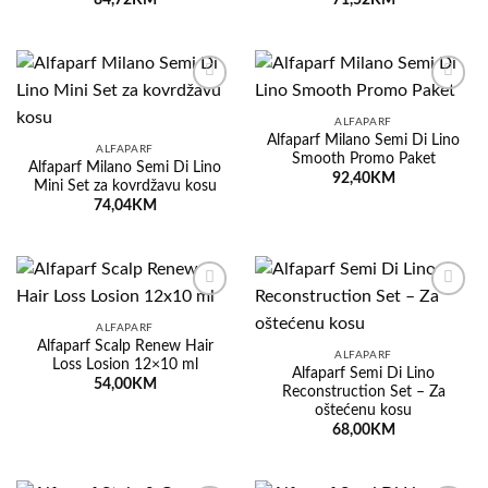
84,72
KM
71,52
KM
Dodaj
Dodaj
na
na
ALFAPARF
listu
listu
Alfaparf Milano Semi Di Lino
želja
želja
ALFAPARF
Smooth Promo Paket
Alfaparf Milano Semi Di Lino
92,40
KM
Mini Set za kovrdžavu kosu
74,04
KM
Dodaj
Dodaj
na
na
ALFAPARF
listu
listu
Alfaparf Scalp Renew Hair
želja
želja
ALFAPARF
Loss Losion 12×10 ml
Alfaparf Semi Di Lino
54,00
KM
Reconstruction Set – Za
oštećenu kosu
68,00
KM