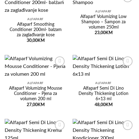
Dodaj
Dodaj
na
na
ALFAPARF
listu
listu
Alfaparf Volumizing Low
želja
želja
ALFAPARF
Shampoo – Šampon za
Alfaparf Smoothing
volumen 250ml
Conditioner 200ml- balzam
23,00
KM
za zaglađivanje kose
30,00
KM
Dodaj
Dodaj
na
na
listu
listu
želja
želja
ALFAPARF
ALFAPARF
Alfaparf Volumizing Mousse
Alfaparf Semi Di Lino
Conditioner – Pjena za
Density Thickening Lotion
volumen 200 ml
6×13 ml
27,00
KM
48,00
KM
Dodaj
Dodaj
na
na