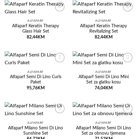
Dodaj
Dodaj
na
na
ALFAPARF
ALFAPARF
listu
listu
Alfaparf Keratin Therapy
Alfaparf Keratin Therapy
želja
želja
Glass Hair Set
Revitalizing Set
82,44
KM
82,44
KM
Dodaj
Dodaj
na
na
ALFAPARF
ALFAPARF
listu
listu
Alfaparf Semi Di Lino Curls
Alfaparf Semi Di Lino Mini
želja
želja
Paket
Set za glatku kosu
95,76
KM
74,04
KM
Dodaj
Dodaj
na
na
ALFAPARF
ALFAPARF
listu
listu
Alfaparf Milano Semi Di Lino
Alfaparf Milano Semi Di Lino
želja
želja
Sunshine Set
Set za obnovu tjemena