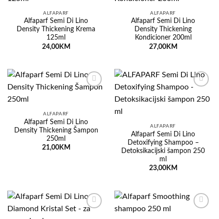
listu
listu
želja
želja
ALFAPARF
ALFAPARF
Alfaparf Semi Di Lino
Alfaparf Semi Di Lino
Density Thickening Krema
Density Thickening
125ml
Kondicioner 200ml
24,00
KM
27,00
KM
Dodaj
Dodaj
na
na
listu
listu
želja
želja
ALFAPARF
Alfaparf Semi Di Lino
ALFAPARF
Density Thickening Šampon
Alfaparf Semi Di Lino
250ml
Detoxifying Shampoo –
21,00
KM
Detoksikacijski šampon 250
ml
23,00
KM
Dodaj
Dodaj