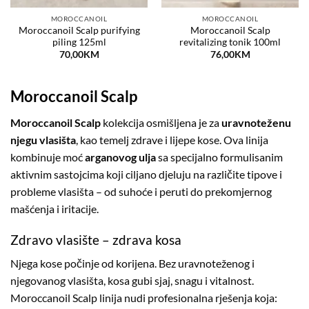
MOROCCANOIL
MOROCCANOIL
Moroccanoil Scalp purifying
Moroccanoil Scalp
piling 125ml
revitalizing tonik 100ml
70,00
KM
76,00
KM
Moroccanoil Scalp
Moroccanoil Scalp
kolekcija osmišljena je za
uravnoteženu
njegu vlasišta
, kao temelj zdrave i lijepe kose. Ova linija
kombinuje moć
arganovog ulja
sa specijalno formulisanim
aktivnim sastojcima koji ciljano djeluju na različite tipove i
probleme vlasišta – od suhoće i peruti do prekomjernog
mašćenja i iritacije.
Zdravo vlasište – zdrava kosa
Njega kose počinje od korijena. Bez uravnoteženog i
njegovanog vlasišta, kosa gubi sjaj, snagu i vitalnost.
Moroccanoil Scalp linija nudi profesionalna rješenja koja: