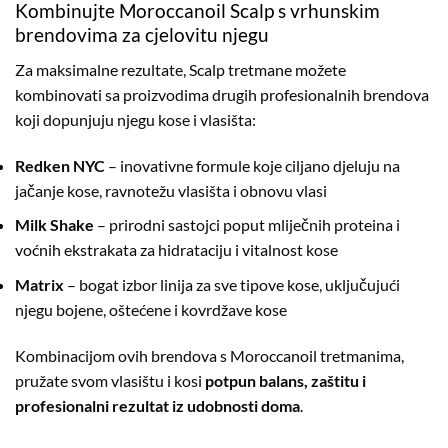
Kombinujte Moroccanoil Scalp s vrhunskim
brendovima za cjelovitu njegu
Za maksimalne rezultate, Scalp tretmane možete
kombinovati sa proizvodima drugih profesionalnih brendova
koji dopunjuju njegu kose i vlasišta:
Redken NYC
– inovativne formule koje ciljano djeluju na
jačanje kose, ravnotežu vlasišta i obnovu vlasi
Milk Shake
– prirodni sastojci poput mliječnih proteina i
voćnih ekstrakata za hidrataciju i vitalnost kose
Matrix
– bogat izbor linija za sve tipove kose, uključujući
njegu bojene, oštećene i kovrdžave kose
Kombinacijom ovih brendova s Moroccanoil tretmanima,
pružate svom vlasištu i kosi
potpun balans, zaštitu i
profesionalni rezultat iz udobnosti doma
.