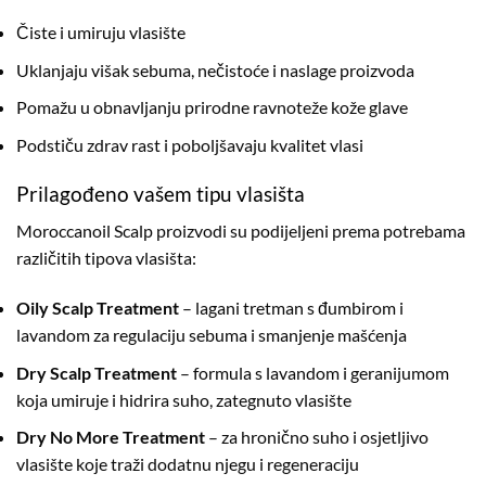
Čiste i umiruju vlasište
Uklanjaju višak sebuma, nečistoće i naslage proizvoda
Pomažu u obnavljanju prirodne ravnoteže kože glave
Podstiču zdrav rast i poboljšavaju kvalitet vlasi
Prilagođeno vašem tipu vlasišta
Moroccanoil Scalp proizvodi su podijeljeni prema potrebama
različitih tipova vlasišta:
Oily Scalp Treatment
– lagani tretman s đumbirom i
lavandom za regulaciju sebuma i smanjenje mašćenja
Dry Scalp Treatment
– formula s lavandom i geranijumom
koja umiruje i hidrira suho, zategnuto vlasište
Dry No More Treatment
– za hronično suho i osjetljivo
vlasište koje traži dodatnu njegu i regeneraciju