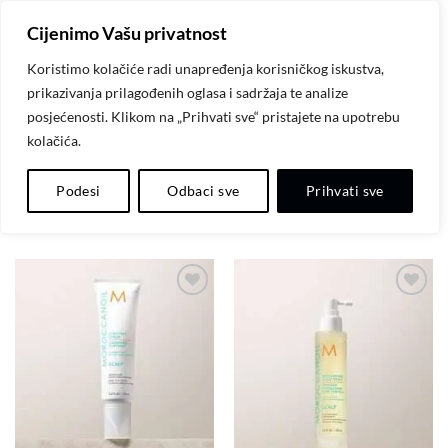
Skip
Cijenimo Vašu privatnost
to
content
Koristimo kolačiće radi unapređenja korisničkog iskustva,
prikazivanja prilagođenih oglasa i sadržaja te analize
POČETNA
/
MOROCCANOIL
/
MOROCCANOIL SCALP
posjećenosti. Klikom na „Prihvati sve“ pristajete na upotrebu
kolačića.
FILTER
Podesi
Odbaci sve
Prihvati sve
Dodaj
Dodaj
na
na
listu
listu
želja
želja