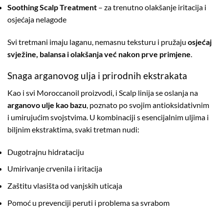
Soothing Scalp Treatment
– za trenutno olakšanje iritacija i
osjećaja nelagode
Svi tretmani imaju laganu, nemasnu teksturu i pružaju
osjećaj
svježine, balansa i olakšanja već nakon prve primjene
.
Snaga arganovog ulja i prirodnih ekstrakata
Kao i svi Moroccanoil proizvodi, i Scalp linija se oslanja na
arganovo ulje kao bazu
, poznato po svojim antioksidativnim
i umirujućim svojstvima. U kombinaciji s esencijalnim uljima i
biljnim ekstraktima, svaki tretman nudi:
Dugotrajnu hidrataciju
Umirivanje crvenila i iritacija
Zaštitu vlasišta od vanjskih uticaja
Pomoć u prevenciji peruti i problema sa svrabom