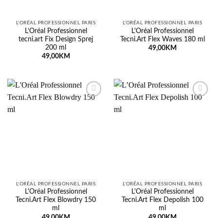
L'ORÉAL PROFESSIONNEL PARIS
L'ORÉAL PROFESSIONNEL PARIS
L’Oréal Professionnel
L'Oréal Professionnel
tecni.art Fix Design Sprej
Tecni.Art Flex Waves 180 ml
200 ml
49,00
KM
49,00
KM
Dodaj
Dodaj
na
na
listu
listu
želja
želja
L'ORÉAL PROFESSIONNEL PARIS
L'ORÉAL PROFESSIONNEL PARIS
L'Oréal Professionnel
L'Oréal Professionnel
Tecni.Art Flex Blowdry 150
Tecni.Art Flex Depolish 100
ml
ml
49,00
KM
49,00
KM