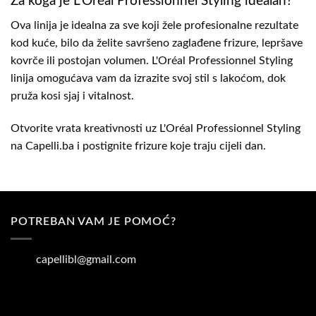
Za koga je L'Oréal Professionnel Styling idealan?
Ova linija je idealna za sve koji žele profesionalne rezultate
kod kuće, bilo da želite savršeno zaglađene frizure, lepršave
kovrče ili postojan volumen. L'Oréal Professionnel Styling
linija omogućava vam da izrazite svoj stil s lakoćom, dok
pruža kosi sjaj i vitalnost.
Otvorite vrata kreativnosti uz L'Oréal Professionnel Styling
na
Capelli.ba
i postignite frizure koje traju cijeli dan.
POTREBAN VAM JE POMOĆ?
capellibl@gmail.com