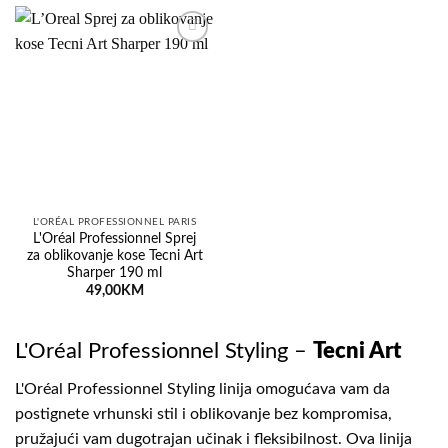
Dodaj
na
listu
želja
L'ORÉAL PROFESSIONNEL PARIS
L'Oréal Professionnel Sprej
za oblikovanje kose Tecni Art
Sharper 190 ml
49,00
KM
L'Oréal Professionnel Styling –
Tecni Art
L'Oréal Professionnel Styling linija omogućava vam da
postignete vrhunski stil i oblikovanje bez kompromisa,
pružajući vam dugotrajan učinak i fleksibilnost. Ova linija