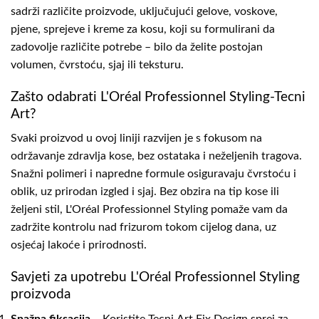
sadrži različite proizvode, uključujući gelove, voskove,
pjene, sprejeve i kreme za kosu, koji su formulirani da
zadovolje različite potrebe – bilo da želite postojan
volumen, čvrstoću, sjaj ili teksturu.
Zašto odabrati L'Oréal Professionnel Styling-Tecni
Art?
Svaki proizvod u ovoj liniji razvijen je s fokusom na
održavanje zdravlja kose, bez ostataka i neželjenih tragova.
Snažni polimeri i napredne formule osiguravaju čvrstoću i
oblik, uz prirodan izgled i sjaj. Bez obzira na tip kose ili
željeni stil, L'Oréal Professionnel Styling pomaže vam da
zadržite kontrolu nad frizurom tokom cijelog dana, uz
osjećaj lakoće i prirodnosti.
Savjeti za upotrebu L'Oréal Professionnel Styling
proizvoda
Snažna fiksacija
– Koristite Tecni.Art Fix Design sprej za