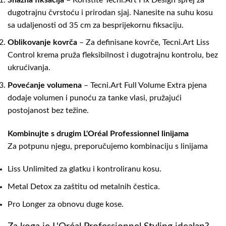
dugotrajnu čvrstoću i prirodan sjaj. Nanesite na suhu kosu
sa udaljenosti od 35 cm za besprijekornu fiksaciju.
Oblikovanje kovrča
– Za definisane kovrče, Tecni.Art Liss
Control krema pruža fleksibilnost i dugotrajnu kontrolu, bez
ukrućivanja.
Povećanje volumena
– Tecni.Art Full Volume Extra pjena
dodaje volumen i punoću za tanke vlasi, pružajući
postojanost bez težine.
Kombinujte s drugim L'Oréal Professionnel linijama
Za potpunu njegu, preporučujemo kombinaciju s linijama
Liss Unlimited
za glatku i kontroliranu kosu.
Metal Detox
za zaštitu od metalnih čestica.
Pro Longer
za obnovu duge kose.