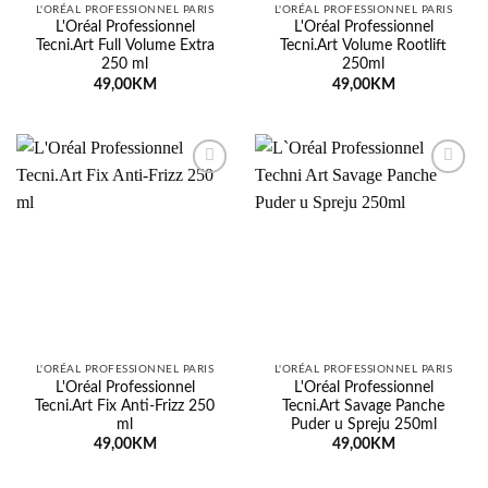
L'ORÉAL PROFESSIONNEL PARIS
L'ORÉAL PROFESSIONNEL PARIS
L'Oréal Professionnel
L'Oréal Professionnel
Tecni.Art Full Volume Extra
Tecni.Art Volume Rootlift
250 ml
250ml
49,00
KM
49,00
KM
Dodaj
Dodaj
na
na
listu
listu
želja
želja
L'ORÉAL PROFESSIONNEL PARIS
L'ORÉAL PROFESSIONNEL PARIS
L'Oréal Professionnel
L'Oréal Professionnel
Tecni.Art Fix Anti-Frizz 250
Tecni.Art Savage Panche
ml
Puder u Spreju 250ml
49,00
KM
49,00
KM