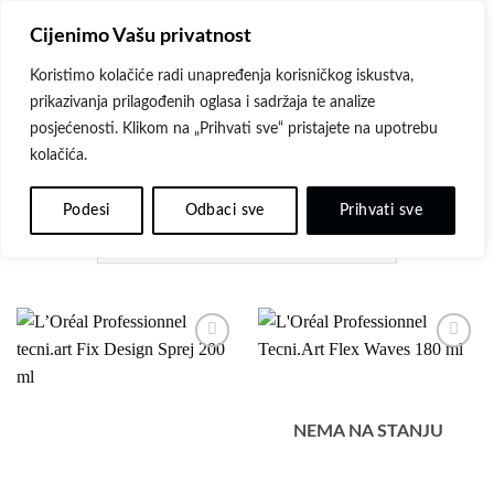
Skip
Cijenimo Vašu privatnost
to
content
Koristimo kolačiće radi unapređenja korisničkog iskustva,
prikazivanja prilagođenih oglasa i sadržaja te analize
POČETNA
/
L'ORÉAL PROFESSIONNEL PARIS
/
posjećenosti. Klikom na „Prihvati sve“ pristajete na upotrebu
TECNI.ART
kolačića.
FILTER
Podesi
Odbaci sve
Prihvati sve
Dodaj
Dodaj
na
na
listu
listu
želja
želja
NEMA NA STANJU