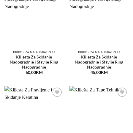
Dodaj
Dodaj
na
na
listu
listu
želja
želja
PRIBOR ZA NADOGRADNJU
PRIBOR ZA NADOGRADNJU
Klijesta Za Skidanje
Klijesta Za Skidanje
Nadogradnje i Stavlje Ring
Nadogradnje i Stavlje Ring
Nadogradnje
Nadogradnje
60,00
KM
45,00
KM
Dodaj
Dodaj
na
na
listu
listu
želja
želja