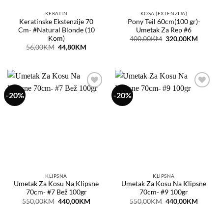
KERATIN
KOSA (EXTENZIJA)
Keratinske Ekstenzije 70
Pony Teil 60cm(100 gr)-
Cm- #Natural Blonde (10
Umetak Za Rep #6
Kom)
Original
Curren
400,00
KM
320,00
KM
price
price
Original
Current
56,00
KM
44,80
KM
was:
is:
price
price
400,00KM.
320,0
was:
is:
56,00KM.
44,80KM.
-20%
-20%
Dodaj
Dodaj
na
na
listu
listu
želja
želja
KLIPSNA
KLIPSNA
Umetak Za Kosu Na Klipsne
Umetak Za Kosu Na Klipsne
70cm- #7 Bež 100gr
70cm- #9 100gr
Original
Current
Original
Curren
550,00
KM
440,00
KM
550,00
KM
440,00
KM
price
price
price
price
was:
is:
was:
is:
550,00KM.
440,00KM.
550,00KM.
440,0