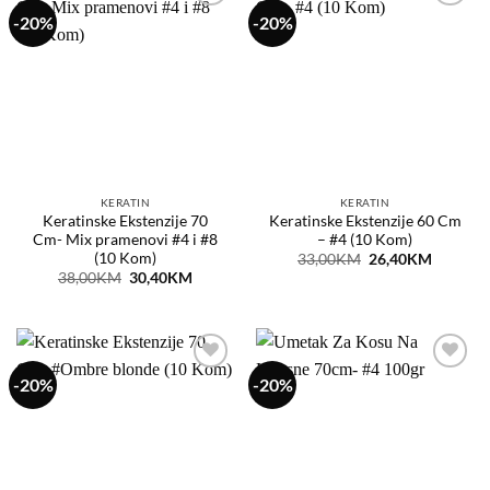
-20%
-20%
Dodaj
Dodaj
na
na
listu
listu
želja
želja
KERATIN
KERATIN
Keratinske Ekstenzije 70
Keratinske Ekstenzije 60 Cm
Cm- Mix pramenovi #4 i #8
– #4 (10 Kom)
(10 Kom)
Original
Current
33,00
KM
26,40
KM
price
price
Original
Current
38,00
KM
30,40
KM
was:
is:
price
price
33,00KM.
26,40KM
was:
is:
38,00KM.
30,40KM.
-20%
-20%
Dodaj
Dodaj
na
na
listu
listu
želja
želja