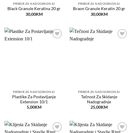
PRIBOR ZA NADOGRADNJU
PRIBOR ZA NADOGRADNJU
Black Granule Keratina 20 gr
Braon Granule Keratin 20 gr
30,00
KM
30,00
KM
Dodaj
Dodaj
na
na
listu
listu
želja
želja
PRIBOR ZA NADOGRADNJU
PRIBOR ZA NADOGRADNJU
Plastike Za Postavljanje
Tečnost Za Skidanje
Extension 10/1
Nadogradnje
5,00
KM
25,00
KM