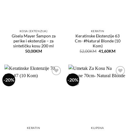
KOSA (EXTENZIJA)
KERATIN
Gisela Mayer Šampon za
Keratinske Ekstenzije 63
perike i ekstenzije – za
Cm- #Natural Blonde (10
sintetičku kosu 200 ml
Kom)
Original
Current
50,00
KM
52,00
KM
41,60
KM
price
price
was:
is:
52,00KM.
41,60KM
-20%
-20%
Dodaj
Dodaj
na
na
listu
listu
želja
želja
KERATIN
KLIPSNA