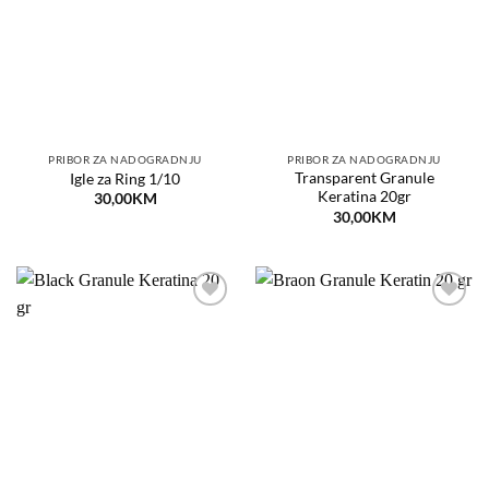
listu
listu
želja
želja
PRIBOR ZA NADOGRADNJU
PRIBOR ZA NADOGRADNJU
Transparent Granule
Igle za Ring 1/10
Keratina 20gr
30,00
KM
30,00
KM
Dodaj
Dodaj
na
na
listu
listu
želja
želja