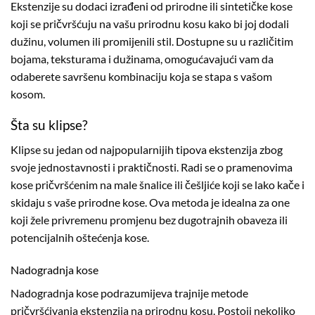
Ekstenzije su dodaci izrađeni od prirodne ili sintetičke kose
koji se pričvršćuju na vašu prirodnu kosu kako bi joj dodali
dužinu, volumen ili promijenili stil. Dostupne su u različitim
bojama, teksturama i dužinama, omogućavajući vam da
odaberete savršenu kombinaciju koja se stapa s vašom
kosom.
Šta su klipse?
Klipse su jedan od najpopularnijih tipova ekstenzija zbog
svoje jednostavnosti i praktičnosti. Radi se o pramenovima
kose pričvršćenim na male šnalice ili češljiće koji se lako kače i
skidaju s vaše prirodne kose. Ova metoda je idealna za one
koji žele privremenu promjenu bez dugotrajnih obaveza ili
potencijalnih oštećenja kose.
Nadogradnja kose
Nadogradnja kose podrazumijeva trajnije metode
pričvršćivanja ekstenzija na prirodnu kosu. Postoji nekoliko