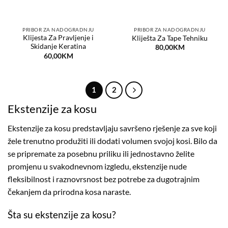
PRIBOR ZA NADOGRADNJU
PRIBOR ZA NADOGRADNJU
Klijesta Za Pravljenje i
Kliješta Za Tape Tehniku
Skidanje Keratina
80,00
KM
60,00
KM
1
2
Ekstenzije za kosu
Ekstenzije za kosu predstavljaju savršeno rješenje za sve koji
žele trenutno produžiti ili dodati volumen svojoj kosi. Bilo da
se pripremate za posebnu priliku ili jednostavno želite
promjenu u svakodnevnom izgledu, ekstenzije nude
fleksibilnost i raznovrsnost bez potrebe za dugotrajnim
čekanjem da prirodna kosa naraste.
Šta su ekstenzije za kosu?