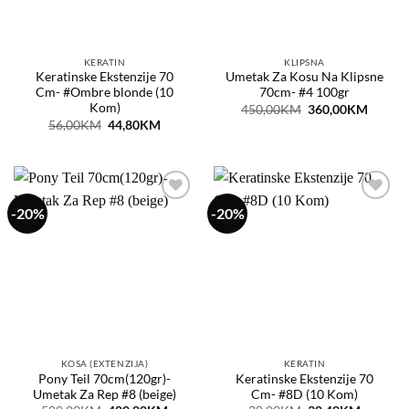
KERATIN
KLIPSNA
Keratinske Ekstenzije 70
Umetak Za Kosu Na Klipsne
Cm- #Ombre blonde (10
70cm- #4 100gr
Kom)
Original
Curren
450,00
KM
360,00
KM
price
price
Original
Current
56,00
KM
44,80
KM
was:
is:
price
price
450,00KM.
360,0
was:
is:
56,00KM.
44,80KM.
-20%
-20%
Dodaj
Dodaj
na
na
listu
listu
želja
želja
KOSA (EXTENZIJA)
KERATIN
Pony Teil 70cm(120gr)-
Keratinske Ekstenzije 70
Umetak Za Rep #8 (beige)
Cm- #8D (10 Kom)