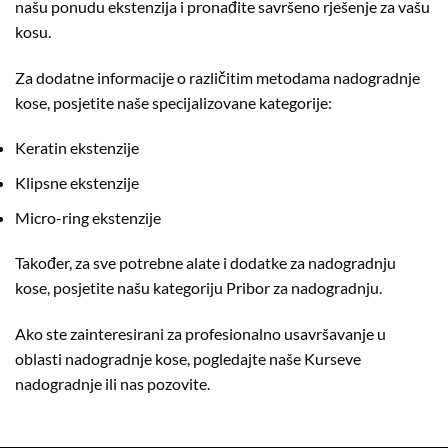
našu ponudu ekstenzija i pronađite savršeno rješenje za vašu
kosu.
Za dodatne informacije o različitim metodama nadogradnje
kose, posjetite naše specijalizovane kategorije:
Keratin ekstenzije
Klipsne ekstenzije
Micro-ring ekstenzije
Također, za sve potrebne alate i dodatke za nadogradnju
kose, posjetite našu kategoriju
Pribor za nadogradnju
.
Ako ste zainteresirani za profesionalno usavršavanje u
oblasti nadogradnje kose, pogledajte naše
Kurseve
nadogradnje
ili nas pozovite.