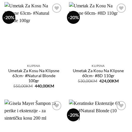
-20%
-20%
Dodaj
Dodaj
na
na
listu
listu
želja
želja
KLIPSNA
KLIPSNA
Umetak Za Kosu Na Klipsne
Umetak Za Kosu Na Klipsne
63cm- #Natural Blonde
60cm- #8D 110gr
100gr
Original
Curren
530,00
KM
424,00
KM
price
price
Original
Current
550,00
KM
440,00
KM
was:
is:
price
price
530,00KM.
424,0
was:
is:
550,00KM.
440,00KM.
-20%
Dodaj
Dodaj
na
na
listu
listu
želja
želja