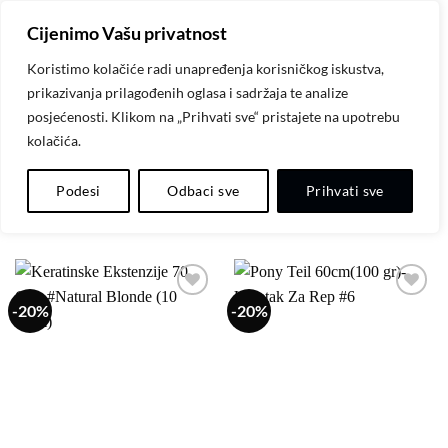
Skip
Cijenimo Vašu privatnost
to
content
Koristimo kolačiće radi unapređenja korisničkog iskustva,
prikazivanja prilagođenih oglasa i sadržaja te analize
POČETNA
/
KOSA (EXTENZIJA)
posjećenosti. Klikom na „Prihvati sve“ pristajete na upotrebu
kolačića.
FILTER
Podesi
Odbaci sve
Prihvati sve
-20%
-20%
Dodaj
Dodaj
na
na
listu
listu
želja
želja