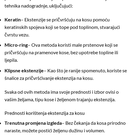
tehnika nadogradnje, uključujući:
Keratin
– Ekstenzije se pričvršćuju na kosu pomoću
keratinskih spojeva koji se tope pod toplinom, stvarajući
čvrstu vezu.
Micro-ring
– Ova metoda koristi male prstenove koji se
pričvršćuju na pramenove kose, bez upotrebe topline ili
ljepila.
Klipsne ekstenzije
– Kao što je ranije spomenuto, koriste se
šnalice za pričvršćivanje ekstenzija na kosu.
Svaka od ovih metoda ima svoje prednosti i izbor ovisi o
vašim željama, tipu kose i željenom trajanju ekstenzija.
Prednosti korištenja ekstenzija za kosu
Trenutna promjena izgleda
– Bez čekanja da kosa prirodno
naraste, možete postići željenu dužinu i volumen.