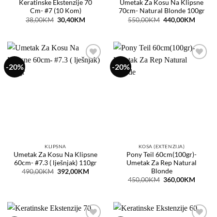
Keratinske Ekstenzije 70
Umetak Za Kosu Na Klipsne
Cm- #7 (10 Kom)
70cm- Natural Blonde 100gr
Original
Current
Original
Curren
38,00
KM
30,40
KM
550,00
KM
440,00
KM
price
price
price
price
was:
is:
was:
is:
38,00KM.
30,40KM.
550,00KM.
440,0
-20%
-20%
Dodaj
Dodaj
na
na
listu
listu
želja
želja
KLIPSNA
KOSA (EXTENZIJA)
Umetak Za Kosu Na Klipsne
Pony Teil 60cm(100gr)-
60cm- #7.3 ( lješnjak) 110gr
Umetak Za Rep Natural
Blonde
Original
Current
490,00
KM
392,00
KM
price
price
Original
Curren
450,00
KM
360,00
KM
was:
is:
price
price
490,00KM.
392,00KM.
was:
is:
450,00KM.
360,0