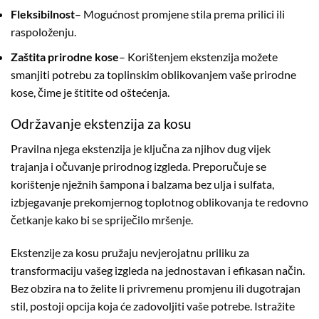
Fleksibilnost
– Mogućnost promjene stila prema prilici ili
raspoloženju.
Zaštita prirodne kose
– Korištenjem ekstenzija možete
smanjiti potrebu za toplinskim oblikovanjem vaše prirodne
kose, čime je štitite od oštećenja.
Održavanje ekstenzija za kosu
Pravilna njega ekstenzija je ključna za njihov dug vijek
trajanja i očuvanje prirodnog izgleda. Preporučuje se
korištenje nježnih šampona i balzama bez ulja i sulfata,
izbjegavanje prekomjernog toplotnog oblikovanja te redovno
četkanje kako bi se spriječilo mršenje.
Ekstenzije za kosu pružaju nevjerojatnu priliku za
transformaciju vašeg izgleda na jednostavan i efikasan način.
Bez obzira na to želite li privremenu promjenu ili dugotrajan
stil, postoji opcija koja će zadovoljiti vaše potrebe. Istražite