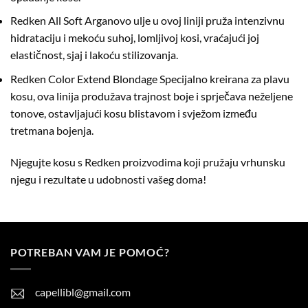
Redken All Soft
Arganovo ulje u ovoj liniji pruža intenzivnu
hidrataciju i mekoću suhoj, lomljivoj kosi, vraćajući joj
elastičnost, sjaj i lakoću stilizovanja.
Redken Color Extend Blondage
Specijalno kreirana za plavu
kosu, ova linija produžava trajnost boje i sprječava neželjene
tonove, ostavljajući kosu blistavom i svježom između
tretmana bojenja.
Njegujte kosu s Redken proizvodima koji pružaju vrhunsku
njegu i rezultate u udobnosti vašeg doma!
POTREBAN VAM JE POMOĆ?
capellibl@gmail.com