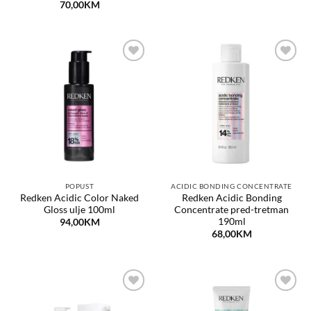
70,00
KM
Dodaj
Dodaj
na
na
listu
listu
želja
želja
POPUST
ACIDIC BONDING CONCENTRATE
Redken Acidic Color Naked
Redken Acidic Bonding
Gloss ulje 100ml
Concentrate pred-tretman
190ml
94,00
KM
68,00
KM
Dodaj
Dodaj
na
na