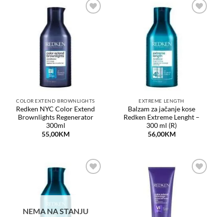
Dodaj
Dodaj
na
na
listu
listu
želja
želja
COLOR EXTEND BROWNLIGHTS
EXTREME LENGTH
Redken NYC Color Extend
Balzam za jačanje kose
Brownlights Regenerator
Redken Extreme Lenght –
300ml
300 ml (R)
55,00
KM
56,00
KM
Dodaj
Dodaj
na
na
listu
listu
želja
želja
NEMA NA STANJU