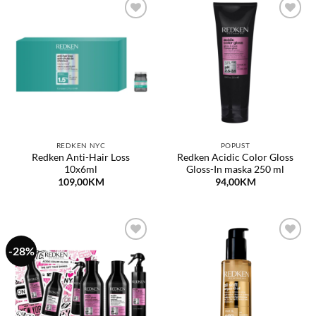
Dodaj
Dodaj
na
na
listu
listu
želja
želja
REDKEN NYC
POPUST
Redken Anti-Hair Loss
Redken Acidic Color Gloss
10x6ml
Gloss-In maska 250 ml
109,00
KM
94,00
KM
-28%
Dodaj
Dodaj
na
na
listu
listu
želja
želja