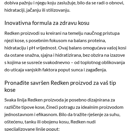
dobiva pažnju i njegu koju zaslužuje, bilo da se radi o obnovi,
hidrataciji, jačanju ili stilizovanju.
Inovativna formula za zdravu kosu
Redken proizvodi su kreirani na temelju naučnog pristupa
njezi kose, s posebnim fokusom na balans proteina,
hidrataciju i pH vrijednost. Ovaj balans omogućava vašoj kosi
da ostane snažna, sjajna i hidratizirana, bez obzira na izazove
s kojima se susreće svakodnevno – od toplotnog oblikovanja
do uticaja vanjskih faktora poput sunca i zagađenja.
Pronađite savršen Redken proizvod za vaš tip
kose
Svaka linija Redken proizvoda je posebno dizajnirana za
različite tipove kose, čineći potragu za idealnim proizvodom
jednostavnom i efikasnom. Bilo da tražite rješenje za suhu,
oštećenu, tanku ili obojenu kosu, Redken nudi
specijalizovane linije poput: