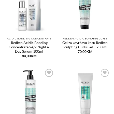
listu
listu
želja
želja
ACIDIC BONDING CONCENTRATE
REDKEN ACIDIC BONDING CURLS
Redken Acidic Bonding
Gel za kovrčavu kosu Redken
Concentrate 24/7 Night &
Sculpting Curls Gel – 250 ml
Day Serum 100ml
70,00
KM
84,00
KM
Dodaj
Dodaj
na
na
listu
listu
želja
želja