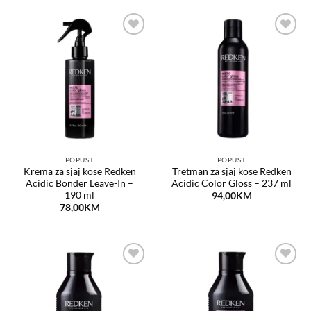
Dodaj
Dodaj
na
na
listu
listu
želja
želja
POPUST
POPUST
Krema za sjaj kose Redken
Tretman za sjaj kose Redken
Acidic Bonder Leave-In –
Acidic Color Gloss – 237 ml
190 ml
94,00
KM
78,00
KM
Dodaj
Dodaj
na
na
listu
listu
želja
želja