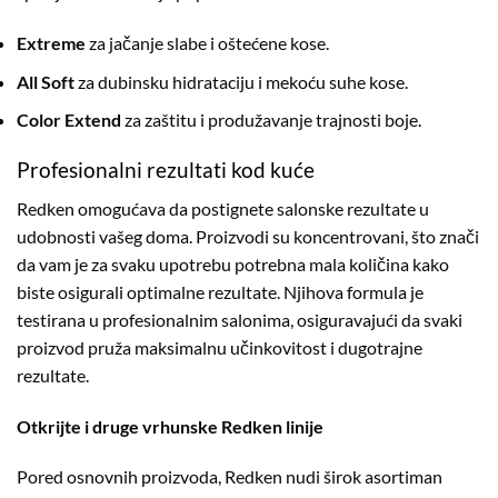
Extreme
za jačanje slabe i oštećene kose.
All Soft
za dubinsku hidrataciju i mekoću suhe kose.
Color Extend
za zaštitu i produžavanje trajnosti boje.
Profesionalni rezultati kod kuće
Redken omogućava da postignete salonske rezultate u
udobnosti vašeg doma. Proizvodi su koncentrovani, što znači
da vam je za svaku upotrebu potrebna mala količina kako
biste osigurali optimalne rezultate. Njihova formula je
testirana u profesionalnim salonima, osiguravajući da svaki
proizvod pruža maksimalnu učinkovitost i dugotrajne
rezultate.
Otkrijte i druge vrhunske Redken linije
Pored osnovnih proizvoda, Redken nudi širok asortiman