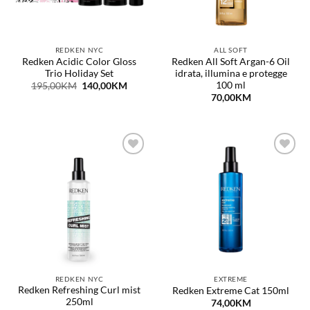
REDKEN NYC
ALL SOFT
Redken Acidic Color Gloss
Redken All Soft Argan-6 Oil
Trio Holiday Set
idrata, illumina e protegge
100 ml
Original
Current
195,00
KM
140,00
KM
price
price
70,00
KM
was:
is:
195,00KM.
140,00KM.
Dodaj
Dodaj
na
na
listu
listu
želja
želja
REDKEN NYC
EXTREME
Redken Refreshing Curl mist
Redken Extreme Cat 150ml
250ml
74,00
KM