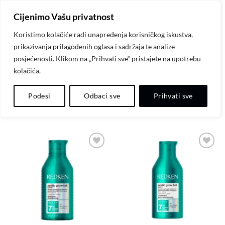
Skip
Cijenimo Vašu privatnost
to
content
Koristimo kolačiće radi unapređenja korisničkog iskustva,
prikazivanja prilagođenih oglasa i sadržaja te analize
POČETNA
/
REDKEN NYC
posjećenosti. Klikom na „Prihvati sve“ pristajete na upotrebu
kolačića.
FILTER
Podesi
Odbaci sve
Prihvati sve
Dodaj
Dodaj
na
na
listu
listu
želja
želja