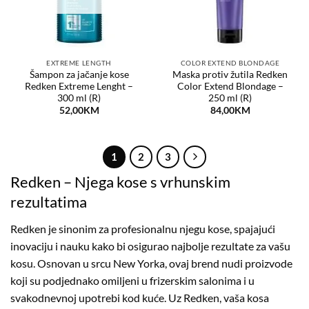
EXTREME LENGTH
COLOR EXTEND BLONDAGE
Šampon za jačanje kose
Maska protiv žutila Redken
Redken Extreme Lenght –
Color Extend Blondage –
300 ml (R)
250 ml (R)
52,00
KM
84,00
KM
1
2
3
Redken – Njega kose s vrhunskim
rezultatima
Redken je sinonim za profesionalnu njegu kose, spajajući
inovaciju i nauku kako bi osigurao najbolje rezultate za vašu
kosu. Osnovan u srcu New Yorka, ovaj brend nudi proizvode
koji su podjednako omiljeni u frizerskim salonima i u
svakodnevnoj upotrebi kod kuće. Uz Redken, vaša kosa