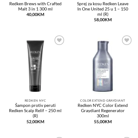
Redken Brews with Crafted
Sprej za kosu Redken Leave
Malt 3 in 1 300 ml
In One United 25 u 1 – 150
ml (R)
40,00
KM
58,00
KM
Dodaj
Dodaj
na
na
listu
listu
želja
želja
REDKEN NYC
COLOR EXTEND GRAYDIANT
Šampon protiv peruti
Redken NYC Color Extend
Redken Scalp Relif – 250 ml
Graydiant Regenerator
(R)
300ml
52,00
KM
55,00
KM