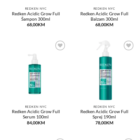
REDKEN NYC
REDKEN NYC
Redken Acidic Grow Full
Redken Acidic Grow Full
Šampon 300ml
Balzam 300ml
68,00
KM
68,00
KM
Dodaj
Dodaj
na
na
listu
listu
želja
želja
REDKEN NYC
REDKEN NYC
Redken Acidic Grow Full
Redken Acidic Grow Full
Serum 100ml
Sprej 190ml
84,00
KM
78,00
KM