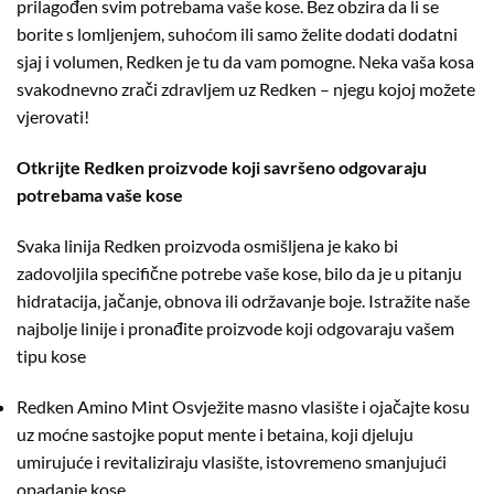
prilagođen svim potrebama vaše kose. Bez obzira da li se
borite s lomljenjem, suhoćom ili samo želite dodati dodatni
sjaj i volumen, Redken je tu da vam pomogne. Neka vaša kosa
svakodnevno zrači zdravljem uz Redken – njegu kojoj možete
vjerovati!
Otkrijte Redken proizvode koji savršeno odgovaraju
potrebama vaše kose
Svaka linija Redken proizvoda osmišljena je kako bi
zadovoljila specifične potrebe vaše kose, bilo da je u pitanju
hidratacija, jačanje, obnova ili održavanje boje. Istražite naše
najbolje linije i pronađite proizvode koji odgovaraju vašem
tipu kose
Redken Amino Mint
Osvježite masno vlasište i ojačajte kosu
uz moćne sastojke poput mente i betaina, koji djeluju
umirujuće i revitaliziraju vlasište, istovremeno smanjujući
opadanje kose.