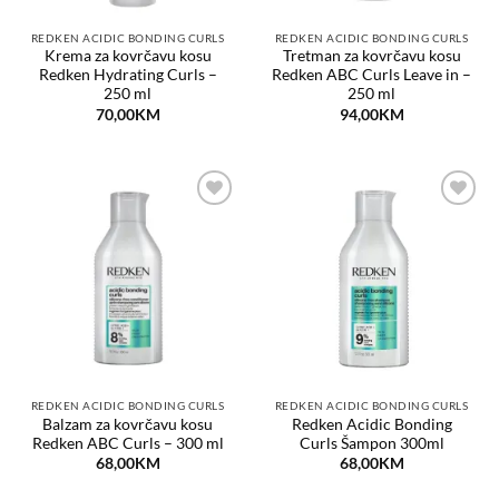
REDKEN ACIDIC BONDING CURLS
REDKEN ACIDIC BONDING CURLS
Krema za kovrčavu kosu
Tretman za kovrčavu kosu
Redken Hydrating Curls –
Redken ABC Curls Leave in –
250 ml
250 ml
70,00
KM
94,00
KM
Dodaj
Dodaj
na
na
listu
listu
želja
želja
REDKEN ACIDIC BONDING CURLS
REDKEN ACIDIC BONDING CURLS
Balzam za kovrčavu kosu
Redken Acidic Bonding
Redken ABC Curls – 300 ml
Curls Šampon 300ml
68,00
KM
68,00
KM