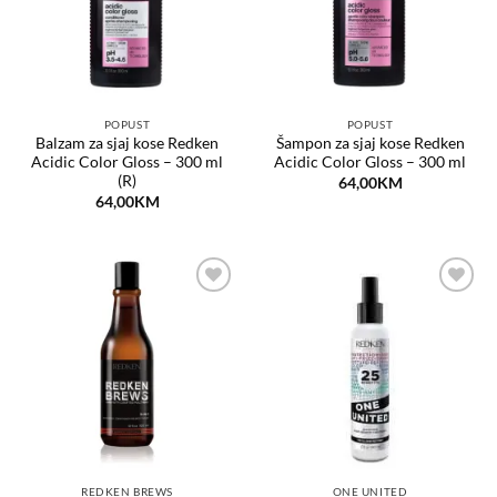
POPUST
POPUST
Balzam za sjaj kose Redken
Šampon za sjaj kose Redken
Acidic Color Gloss – 300 ml
Acidic Color Gloss – 300 ml
(R)
64,00
KM
64,00
KM
Dodaj
Dodaj
na
na
listu
listu
želja
želja
REDKEN BREWS
ONE UNITED