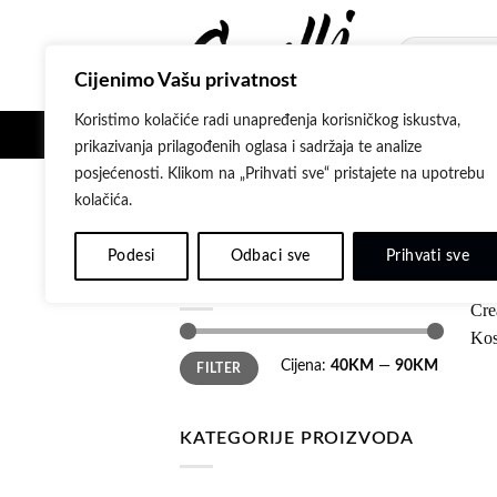
Skip
to
Pretraži:
content
Cijenimo Vašu privatnost
Koristimo kolačiće radi unapređenja korisničkog iskustva,
POČETNA
SH
prikazivanja prilagođenih oglasa i sadržaja te analize
posjećenosti. Klikom na „Prihvati sve“ pristajete na upotrebu
kolačića.
POČETNA
/
MATRIX
/
MIRACLE CR
Podesi
Odbaci sve
Prihvati sve
FILTRIRAJ PO CIJENI
Minimalna
Maksimalna
Cijena:
40KM
—
90KM
FILTER
cijena
cijena
KATEGORIJE PROIZVODA