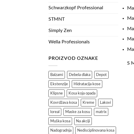
Schwarzkopf Professional
Mat
Ma
STMNT
Ma
Simply Zen
Mat
Wella Professionals
Ma
PROIZVOD OZNAKE
S M
Balzami
Debela dlaka
Depot
Ekstenzije
Hidratacija kose
Klipsne
Kosa koja opada
Kovrdžava kosa
Kreme
Lakovi
loreal
Maske za kosu
matrix
Muška kosa
Na akciji
Nadogradnja
Nedisciplinovana kosa