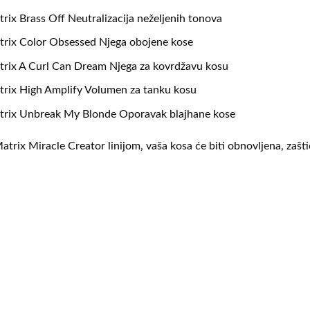
rix Brass Off
Neutralizacija neželjenih tonova
trix Color Obsessed
Njega obojene kose
trix A Curl Can Dream
Njega za kovrdžavu kosu
rix High Amplify
Volumen za tanku kosu
trix Unbreak My Blonde
Oporavak blajhane kose
atrix Miracle Creator linijom, vaša kosa će biti obnovljena, zašt