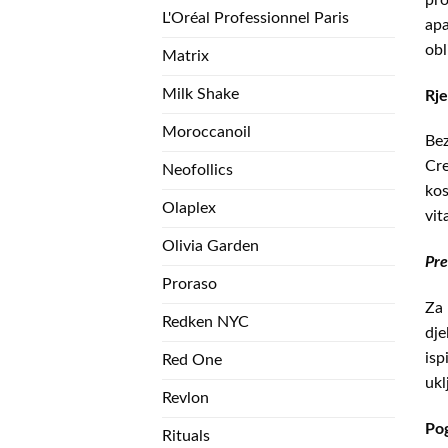
L'Oréal Professionnel Paris
apa
obl
Matrix
Milk Shake
Rje
Moroccanoil
Bez
Cre
Neofollics
kos
Olaplex
vit
Olivia Garden
Pre
Proraso
Za 
Redken NYC
dje
isp
Red One
ukl
Revlon
Pog
Rituals