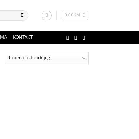
0,00
KM
AMA
KONTAKT
Sorted
by
latest
aj
a
tu
ja