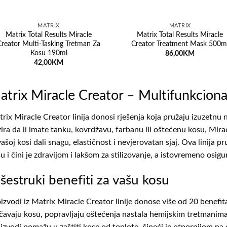
MATRIX
MATRIX
Matrix Total Results Miracle
Matrix Total Results Miracle
Creator Multi-Tasking Tretman Za
Creator Treatment Mask 500m
Kosu 190ml
86,00
KM
42,00
KM
atrix Miracle Creator – Multifunkciona
rix Miracle Creator linija donosi rješenja koja pružaju izuzetnu n
ira da li imate tanku, kovrdžavu, farbanu ili oštećenu kosu, Mira
vašoj kosi dali snagu, elastičnost i nevjerovatan sjaj. Ova linija
u i čini je zdravijom i lakšom za stilizovanje, a istovremeno osig
šestruki benefiti za vašu kosu
izvodi iz Matrix Miracle Creator linije donose više od 20 benefi
čavaju kosu, popravljaju oštećenja nastala hemijskim tretmanima 
izvodi pomažu u zaštiti kose od toplote, čineći je otpornijom na 