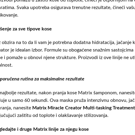
ratima. Svaka upotreba osigurava trenutne rezultate, čineći vaš
ikovanje.
šenje za sve tipove kose
 obzira na to da li vam je potrebna dodatna hidratacija, jačanje k
ator je idealan izbor. Formule su obogaćene snažnim sastojcima p
e i pomaže u obnovi njene strukture. Proizvodi iz ove linije ne uti
alnost.
poručena rutina za maksimalne rezultate
najbolje rezultate, nakon pranja kose Matrix šamponom, nanesi
luje u samo 60 sekundi. Ova maska pruža intenzivnu obnovu, jača
iranja, nanesite
Matrix Miracle Creator Multi-tasking Treatment
jučujući zaštitu od toplote i olakšavanje stilizovanja.
ledajte i druge Matrix linije za njegu kose