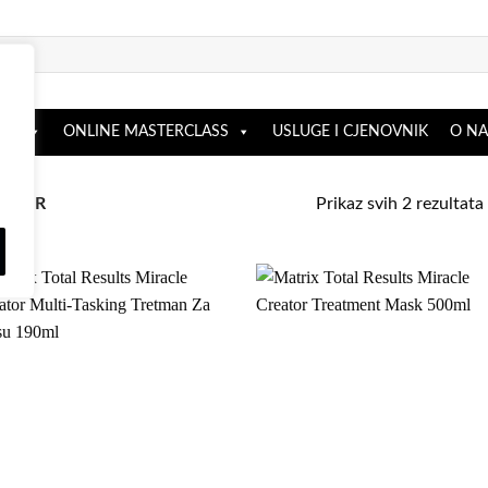
OP
ONLINE MASTERCLASS
USLUGE I CJENOVNIK
O N
Prikaz svih 2 rezultata
EATOR
Dodaj
Dod
na
n
listu
lis
želja
žel