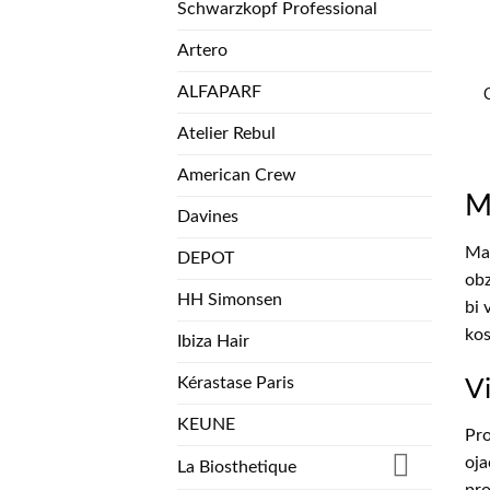
Schwarzkopf Professional
Artero
ALFAPARF
Atelier Rebul
American Crew
M
Davines
Mat
DEPOT
obz
HH Simonsen
bi 
kos
Ibiza Hair
Kérastase Paris
Vi
KEUNE
Pro
oja
La Biosthetique
pro