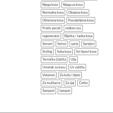
Njega kose
Njega za kosu
Normalna kosa
Obojena kosa
Oštećena kosa
Posvijetljena kosa
Protiv peruti
redken nyc
regenerator
Rijetka / tanka kosa
Serumi
Setovi
sprej
Sprejevi
Styling
Suha kosa
Svi tipovi kose
Termička Zaštita
Ulja
Umetak za kosu
Uv zaštita
Volumen
Za kožu i tijelo
Za muškarce
Za sjaj
Četke
Šamponi
šampon