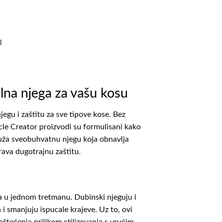
l
lna njega za vašu kosu
jegu i zaštitu za sve tipove kose. Bez
cle Creator proizvodi su formulisani kako
 pruža sveobuhvatnu njegu koja obnavlja
urava dugotrajnu zaštitu.
ta u jednom tretmanu. Dubinski njeguju i
i smanjuju ispucale krajeve. Uz to, ovi
oštećenja prilikom stilizovanja s vrućim