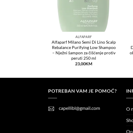
ALFAPARF
ALFAPARF
mi di Lino Sublime
Alfaparf Milano Semi Di Lino Scalp
tantno ulje za sjajnu i
Rebalance Purifying Low Shampoo
D
nu kosu 30ml
– Nježni šampon za čišćenje protiv
o
peruti 250 ml
1,00
KM
23,00
KM
POTREBAN VAM JE POMOĆ?
IN
capellibl@gmail.com
O 
Sh
Onl