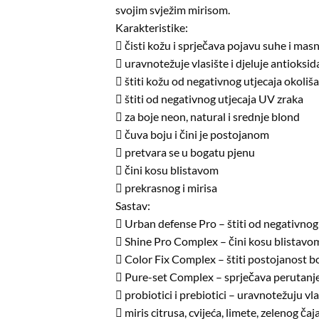
svojim svježim mirisom.
Karakteristike:
 čisti kožu i sprječava pojavu suhe i mas
 uravnotežuje vlasište i djeluje antioksi
 štiti kožu od negativnog utjecaja okoliša
 štiti od negativnog utjecaja UV zraka
 za boje neon, natural i srednje blond
 čuva boju i čini je postojanom
 pretvara se u bogatu pjenu
 čini kosu blistavom
 prekrasnog i mirisa
Sastav:
 Urban defense Pro – štiti od negativnog 
 Shine Pro Complex – čini kosu blistavo
 Color Fix Complex – štiti postojanost bo
 Pure-set Complex – sprječava perutanj
 probiotici i prebiotici – uravnotežuju vla
 miris citrusa, cvijeća, limete, zelenog čaj