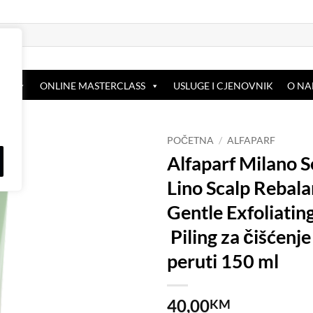
OP
ONLINE MASTERCLASS
USLUGE I CJENOVNIK
O N
POČETNA
/
ALFAPARF
Alfaparf Milano S
Dodaj
Lino Scalp Rebal
na
listu
Gentle Exfoliatin
želja
Piling za čišćenje
peruti 150 ml
40,00
KM