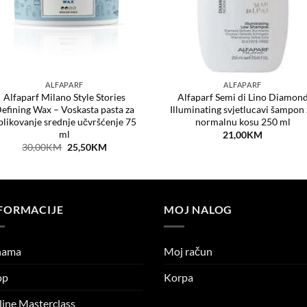
ALFAPARF
ALFAPARF
Alfaparf Milano Style Stories
Alfaparf Semi di Lino Diamon
efining Wax – Voskasta pasta za
Illuminating svjetlucavi šampon 
blikovanje srednje učvršćenje 75
normalnu kosu 250 ml
ml
21,00
KM
Original
Current
30,00
KM
25,50
KM
price
price
was:
is:
30,00KM.
25,50KM.
FORMACIJE
MOJ NALOG
nama
Moj račun
op
Korpa
ine Masterclass