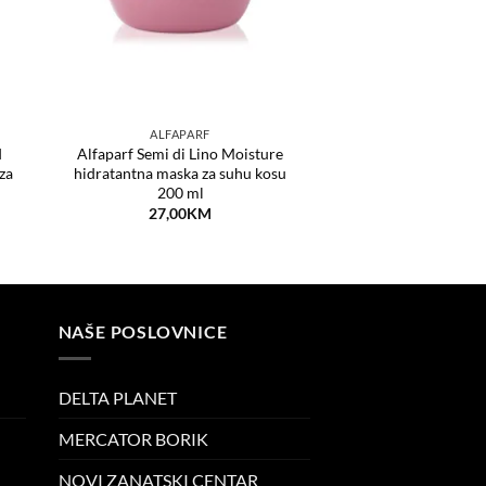
ALFAPARF
d
Alfaparf Semi di Lino Moisture
za
hidratantna maska za suhu kosu
200 ml
27,00
KM
NAŠE POSLOVNICE
DELTA PLANET
MERCATOR BORIK
NOVI ZANATSKI CENTAR