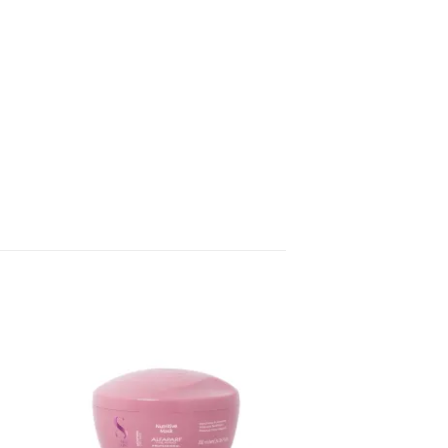
aj
Dodaj
a
na
tu
listu
ja
želja