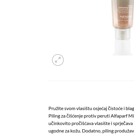
Pružite svom vlasištu osjećaj čistoće i bla
Piling za čišćenje protiv peruti Alfaparf M
učinkovito pročišćava vlasište i sprječav
ugodne za kožu. Dodatno, piling produžava