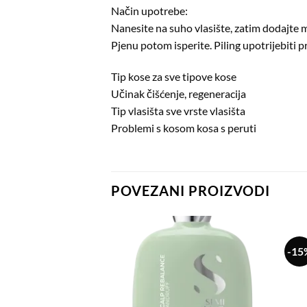
Način upotrebe:
Nanesite na suho vlasište, zatim dodajte m
Pjenu potom isperite. Piling upotrijebiti 
Tip kose za sve tipove kose
Učinak čišćenje, regeneracija
Tip vlasišta sve vrste vlasišta
Problemi s kosom kosa s peruti
POVEZANI PROIZVODI
-15
Dodaj
Dodaj
na
na
listu
listu
želja
želja