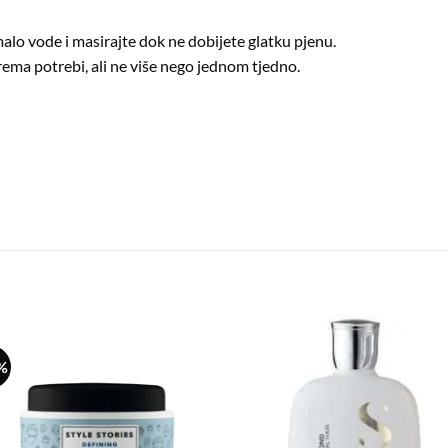
alo vode i masirajte dok ne dobijete glatku pjenu.
prema potrebi, ali ne više nego jednom tjedno.
%
Dodaj
Dod
na
n
listu
lis
želja
žel