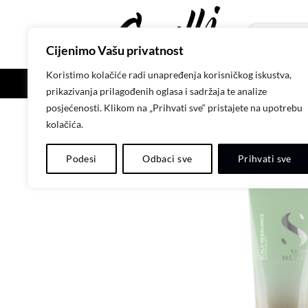
Skip
to
Pretraži:
content
Cijenimo Vašu privatnost
Koristimo kolačiće radi unapređenja korisničkog iskustva,
POČETNA
SH
prikazivanja prilagođenih oglasa i sadržaja te analize
posjećenosti. Klikom na „Prihvati sve“ pristajete na upotrebu
kolačića.
Podesi
Odbaci sve
Prihvati sve