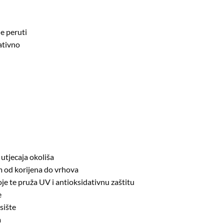
ne peruti
dativno
utjecaja okoliša
m od korijena do vrhova
je te pruža UV i antioksidativnu zaštitu
e
sište
a