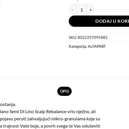
Alfaparf Milano Semi Di Lino Scal
DODAJ U KOR
SKU:
8022297095882
Kategorija:
ALFAPARF
OPIS
gostanja.
ilano Semi Di Lino Scalp Rebalance vrlo nježno, ali
a pojavu peruti zahvaljujući mikro-granulama koje su
 trajnost Vaše boje, a povrh svega će Vas oduševiti