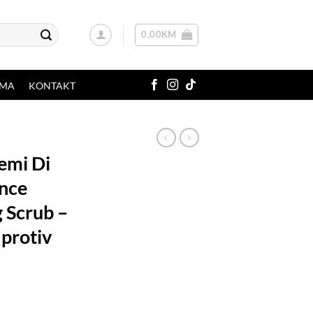
0,00
KM
AMA
KONTAKT
emi Di
ance
g Scrub –
 protiv