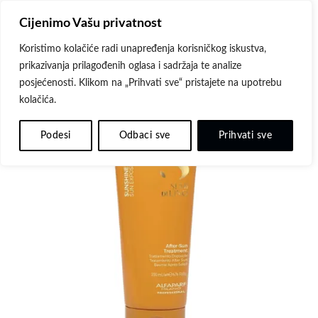
Skip
Cijenimo Vašu privatnost
to
content
Koristimo kolačiće radi unapređenja korisničkog iskustva,
prikazivanja prilagođenih oglasa i sadržaja te analize
posjećenosti. Klikom na „Prihvati sve“ pristajete na upotrebu
kolačića.
Dodaj
na
Podesi
Odbaci sve
Prihvati sve
listu
želja