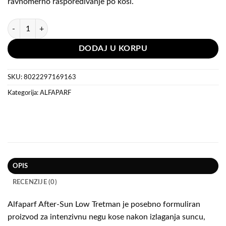
ravnomerno raspoređivanje po kosi.
Alfaparf Semi di Lino After-Sun Low Tretman 200ml količina
DODAJ U KORPU
SKU:
8022297169163
Kategorija:
ALFAPARF
OPIS
RECENZIJE (0)
Alfaparf After-Sun Low Tretman je posebno formuliran
proizvod za intenzivnu negu kose nakon izlaganja suncu,