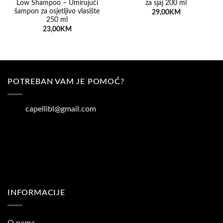
Low Shampoo – Umirujući
za sjaj 200 ml
šampon za osjetljivo vlasište
29,00
KM
250 ml
23,00
KM
POTREBAN VAM JE POMOĆ?
capellibl@gmail.com
INFORMACIJE
O nama