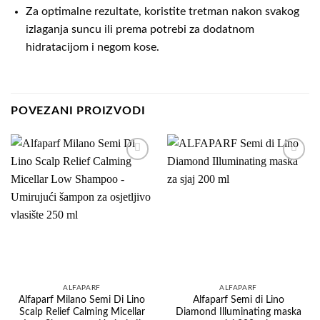
Za optimalne rezultate, koristite tretman nakon svakog
izlaganja suncu ili prema potrebi za dodatnom
hidratacijom i negom kose.
POVEZANI PROIZVODI
Dodaj
Dodaj
na
na
listu
listu
želja
želja
ALFAPARF
ALFAPARF
Alfaparf Milano Semi Di Lino
Alfaparf Semi di Lino
Scalp Relief Calming Micellar
Diamond Illuminating maska