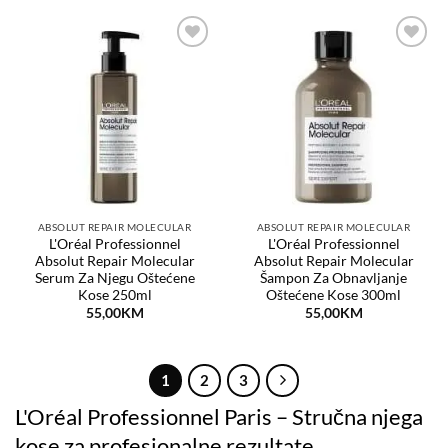
Dodaj
Dodaj
na
na
listu
listu
želja
želja
ABSOLUT REPAIR MOLECULAR
ABSOLUT REPAIR MOLECULAR
L'Oréal Professionnel
L'Oréal Professionnel
Absolut Repair Molecular
Absolut Repair Molecular
Serum Za Njegu Oštećene
Šampon Za Obnavljanje
Kose 250ml
Oštećene Kose 300ml
55,00
KM
55,00
KM
1
2
3
L'Oréal Professionnel Paris – Stručna njega
kose za profesionalne rezultate