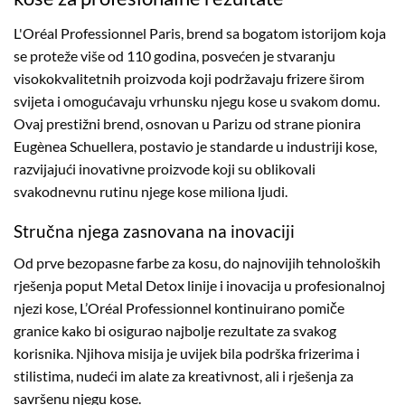
L'Oréal Professionnel Paris, brend sa bogatom istorijom koja
se proteže više od 110 godina, posvećen je stvaranju
visokokvalitetnih proizvoda koji podržavaju frizere širom
svijeta i omogućavaju vrhunsku njegu kose u svakom domu.
Ovaj prestižni brend, osnovan u Parizu od strane pionira
Eugènea Schuellera, postavio je standarde u industriji kose,
razvijajući inovativne proizvode koji su oblikovali
svakodnevnu rutinu njege kose miliona ljudi.
Stručna njega zasnovana na inovaciji
Od prve bezopasne farbe za kosu, do najnovijih tehnoloških
rješenja poput Metal Detox linije i inovacija u profesionalnoj
njezi kose, L’Oréal Professionnel kontinuirano pomiče
granice kako bi osigurao najbolje rezultate za svakog
korisnika. Njihova misija je uvijek bila podrška frizerima i
stilistima, nudeći im alate za kreativnost, ali i rješenja za
savršenu njegu kose.