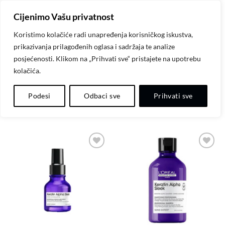
Skip
Cijenimo Vašu privatnost
to
content
Koristimo kolačiće radi unapređenja korisničkog iskustva,
prikazivanja prilagođenih oglasa i sadržaja te analize
POČETNA
/
L'ORÉAL PROFESSIONNEL PARIS
posjećenosti. Klikom na „Prihvati sve“ pristajete na upotrebu
kolačića.
FILTER
Podesi
Odbaci sve
Prihvati sve
Dodaj
Dodaj
na
na
listu
listu
želja
želja