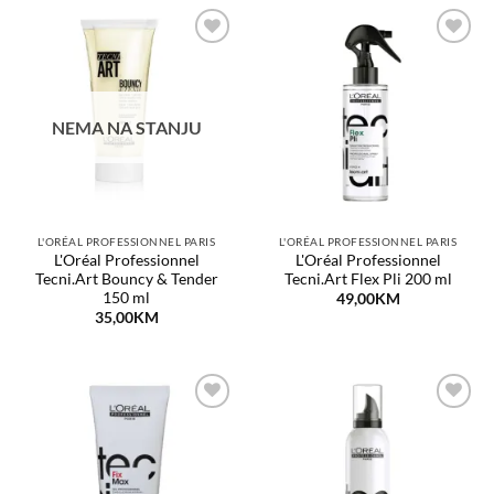
Dodaj
Dodaj
na
na
listu
listu
želja
želja
NEMA NA STANJU
L'ORÉAL PROFESSIONNEL PARIS
L'ORÉAL PROFESSIONNEL PARIS
L'Oréal Professionnel
L'Oréal Professionnel
Tecni.Art Bouncy & Tender
Tecni.Art Flex Pli 200 ml
150 ml
49,00
KM
35,00
KM
Dodaj
Dodaj
na
na
listu
listu
želja
želja