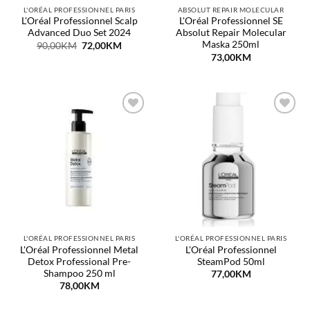
L'ORÉAL PROFESSIONNEL PARIS
ABSOLUT REPAIR MOLECULAR
L'Oréal Professionnel Scalp
L'Oréal Professionnel SE
Advanced Duo Set 2024
Absolut Repair Molecular
Maska 250ml
Original
Current
90,00
KM
72,00
KM
price
price
73,00
KM
was:
is:
90,00KM.
72,00KM.
Dodaj
Dodaj
na
na
listu
listu
želja
želja
L'ORÉAL PROFESSIONNEL PARIS
L'ORÉAL PROFESSIONNEL PARIS
L'Oréal Professionnel Metal
L'Oréal Professionnel
Detox Professional Pre-
SteamPod 50ml
Shampoo 250 ml
77,00
KM
78,00
KM