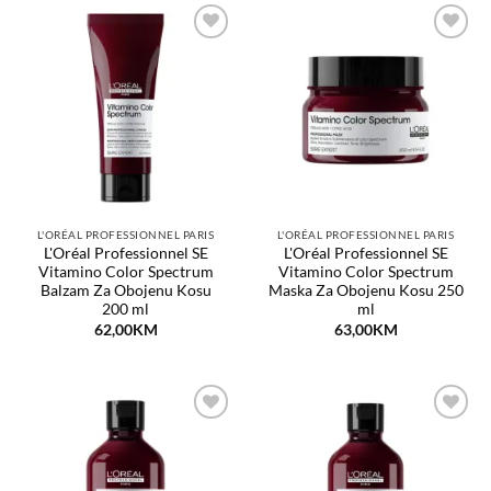
Dodaj
Dodaj
na
na
listu
listu
želja
želja
L'ORÉAL PROFESSIONNEL PARIS
L'ORÉAL PROFESSIONNEL PARIS
L'Oréal Professionnel SE
L'Oréal Professionnel SE
Vitamino Color Spectrum
Vitamino Color Spectrum
Balzam Za Obojenu Kosu
Maska Za Obojenu Kosu 250
200 ml
ml
62,00
KM
63,00
KM
Dodaj
Dodaj
na
na
listu
listu
želja
želja