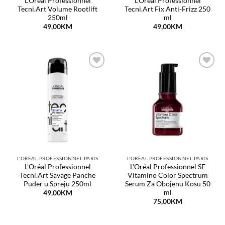
L'Oréal Professionnel
L'Oréal Professionnel
Tecni.Art Volume Rootlift
Tecni.Art Fix Anti-Frizz 250
250ml
ml
49,00
KM
49,00
KM
Dodaj
Dodaj
na
na
listu
listu
želja
želja
L'ORÉAL PROFESSIONNEL PARIS
L'ORÉAL PROFESSIONNEL PARIS
L'Oréal Professionnel
L'Oréal Professionnel SE
Tecni.Art Savage Panche
Vitamino Color Spectrum
Puder u Spreju 250ml
Serum Za Obojenu Kosu 50
ml
49,00
KM
75,00
KM