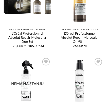
ABSOLUT REPAIR MOLECULAR
ABSOLUT REPAIR MOLECULAR
L'Oréal Professionnel
L'Oréal Professionnel
Absolut Repair Molecular
Absolut Repair Molecular
Duo Set
Oil 90 ml
Original
Current
123,00
KM
105,00
KM
76,00
KM
price
price
was:
is:
123,00KM.
105,00KM.
Dodaj
Dodaj
na
na
listu
listu
želja
želja
NEMA NA STANJU