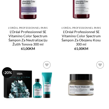
L'ORÉAL PROFESSIONNEL PARIS
L'ORÉAL PROFESSIONNEL PARIS
L'Oréal Professionnel SE
L'Oréal Professionnel SE
Vitamino Color Spectrum
Vitamino Color Spectrum
Šampon Za Neutralizaciju
Šampon Za Obojenu Kosu
Žutih Tonova 300 ml
300 ml
61,00
KM
61,00
KM
-20%
Dodaj
Dodaj
na
na
listu
listu
želja
želja