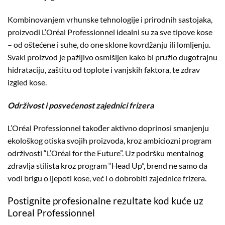
Kombinovanjem vrhunske tehnologije i prirodnih sastojaka,
proizvodi L’Oréal Professionnel idealni su za sve tipove kose
– od oštećene i suhe, do one sklone kovrdžanju ili lomljenju.
Svaki proizvod je pažljivo osmišljen kako bi pružio dugotrajnu
hidrataciju, zaštitu od toplote i vanjskih faktora, te zdrav
izgled kose.
Održivost i posvećenost zajednici frizera
L’Oréal Professionnel također aktivno doprinosi smanjenju
ekološkog otiska svojih proizvoda, kroz ambiciozni program
održivosti “L’Oréal for the Future”. Uz podršku mentalnog
zdravlja stilista kroz program “Head Up”, brend ne samo da
vodi brigu o ljepoti kose, već i o dobrobiti zajednice frizera.
Postignite profesionalne rezultate kod kuće uz
Loreal Professionnel