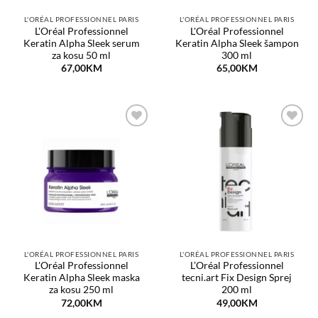
L'ORÉAL PROFESSIONNEL PARIS
L'ORÉAL PROFESSIONNEL PARIS
L'Oréal Professionnel
L'Oréal Professionnel
Keratin Alpha Sleek serum
Keratin Alpha Sleek šampon
za kosu 50 ml
300 ml
67,00
KM
65,00
KM
Dodaj
Dodaj
na
na
listu
listu
želja
želja
L'ORÉAL PROFESSIONNEL PARIS
L'ORÉAL PROFESSIONNEL PARIS
L'Oréal Professionnel
L’Oréal Professionnel
Keratin Alpha Sleek maska
tecni.art Fix Design Sprej
za kosu 250 ml
200 ml
72,00
KM
49,00
KM