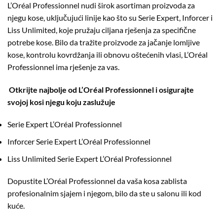
L’Oréal Professionnel nudi širok asortiman proizvoda za
njegu kose, uključujući linije kao što su Serie Expert, Inforcer i
Liss Unlimited, koje pružaju ciljana rješenja za specifične
potrebe kose. Bilo da tražite proizvode za jačanje lomljive
kose, kontrolu kovrdžanja ili obnovu oštećenih vlasi, L’Oréal
Professionnel ima rješenje za vas.
Otkrijte najbolje od L’Oréal Professionnel i osigurajte
svojoj kosi njegu koju zaslužuje
Serie Expert L’Oréal Professionnel
Inforcer Serie Expert L’Oréal Professionnel
Liss Unlimited Serie Expert L’Oréal Professionnel
Dopustite L’Oréal Professionnel da vaša kosa zablista
profesionalnim sjajem i njegom, bilo da ste u salonu ili kod
kuće.