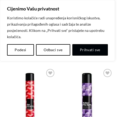
Skip
Cijenimo Vašu privatnost
to
content
Koristimo kolačiće radi unapređenja korisničkog iskustva,
prikazivanja prilagođenih oglasa i sadržaja te analize
POČETNA
/
MATRIX
/
MATRIX STYLING
posjećenosti. Klikom na „Prihvati sve“ pristajete na upotrebu
kolačića.
FILTER
Podesi
Odbaci sve
Prihvati sve
Dodaj
Dodaj
na
na
listu
listu
želja
želja