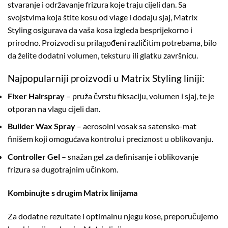
stvaranje i održavanje frizura koje traju cijeli dan. Sa
svojstvima koja štite kosu od vlage i dodaju sjaj, Matrix
Styling osigurava da vaša kosa izgleda besprijekorno i
prirodno. Proizvodi su prilagođeni različitim potrebama, bilo
da želite dodatni volumen, teksturu ili glatku završnicu.
Najpopularniji proizvodi u Matrix Styling liniji:
Fixer Hairspray
– pruža čvrstu fiksaciju, volumen i sjaj, te je
otporan na vlagu cijeli dan.
Builder Wax Spray
– aerosolni vosak sa satensko-mat
finišem koji omogućava kontrolu i preciznost u oblikovanju.
Controller Gel
– snažan gel za definisanje i oblikovanje
frizura sa dugotrajnim učinkom.
Kombinujte s drugim Matrix linijama
Za dodatne rezultate i optimalnu njegu kose, preporučujemo