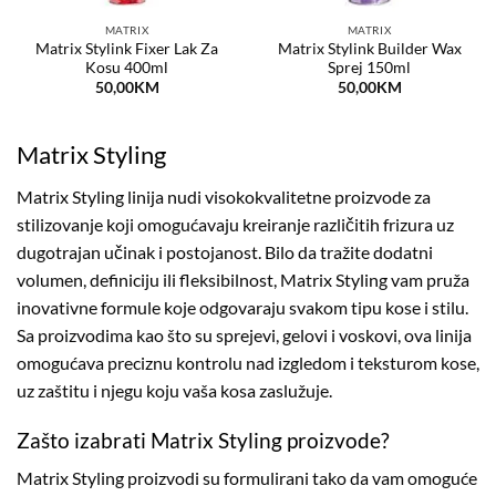
MATRIX
MATRIX
Matrix Stylink Fixer Lak Za
Matrix Stylink Builder Wax
Kosu 400ml
Sprej 150ml
50,00
KM
50,00
KM
Matrix Styling
Matrix Styling linija nudi visokokvalitetne proizvode za
stilizovanje koji omogućavaju kreiranje različitih frizura uz
dugotrajan učinak i postojanost. Bilo da tražite dodatni
volumen, definiciju ili fleksibilnost, Matrix Styling vam pruža
inovativne formule koje odgovaraju svakom tipu kose i stilu.
Sa proizvodima kao što su sprejevi, gelovi i voskovi, ova linija
omogućava preciznu kontrolu nad izgledom i teksturom kose,
uz zaštitu i njegu koju vaša kosa zaslužuje.
Zašto izabrati Matrix Styling proizvode?
Matrix Styling proizvodi su formulirani tako da vam omoguće