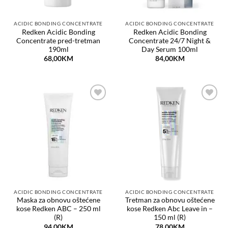
ACIDIC BONDING CONCENTRATE
ACIDIC BONDING CONCENTRATE
Redken Acidic Bonding
Redken Acidic Bonding
Concentrate pred-tretman
Concentrate 24/7 Night &
190ml
Day Serum 100ml
68,00
KM
84,00
KM
Dodaj
Dodaj
na
na
listu
listu
želja
želja
ACIDIC BONDING CONCENTRATE
ACIDIC BONDING CONCENTRATE
Maska za obnovu oštećene
Tretman za obnovu oštećene
kose Redken ABC – 250 ml
kose Redken Abc Leave in –
(R)
150 ml (R)
94,00
KM
78,00
KM