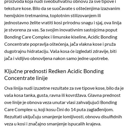
proizvoda koja nudi sveobuhvatnu obnovu za sve tipove i
teksture kose. Bilo da se suočavate s oštećenjima izazvanim
hemijskim tretmanima, toplotnim stilizovanjem ili
jednostavno želite vratiti kosi prirodnu snagu i sjaj, ova linija
je stvorena za vas. Sa svojim inovativnim sastojcima poput
Bonding Care Complex i limunske kiseline, Acidic Bonding
Concentrate popravlja oštećenja, jača vlakna kose i pruža
dugotrajnu hidrataciju. Vaša kosa će izgledati zdravije, biti
jača i vidljivo obnovljena nakon samo jedne upotrebe.
Ključne prednosti Redken Acidic Bonding
Concentrate linije
Ova linija nudi izuzetne rezultate za sve tipove kose, bilo da je
vaša kosa tanka, gusta, ravna ili kovrdžava. Glavna prednost
ove linije je obnova veza unutar vlasi zahvaljujući Bonding
Care Complex-u, koji kosu čini do 14 puta zaglađenijom.
Rezultati uključuju smanjenje lomljivosti, obnovu disulfidnih
veza u kosi i značajno smanjenje ispucalih krajeva.