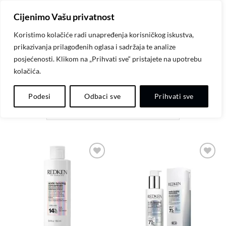
Skip
Cijenimo Vašu privatnost
to
content
Koristimo kolačiće radi unapređenja korisničkog iskustva,
prikazivanja prilagođenih oglasa i sadržaja te analize
POČETNA
/
REDKEN NYC
/
ACIDIC BONDING
posjećenosti. Klikom na „Prihvati sve“ pristajete na upotrebu
CONCENTRATE
kolačića.
FILTER
Podesi
Odbaci sve
Prihvati sve
Dodaj
Dodaj
na
na
listu
listu
želja
želja