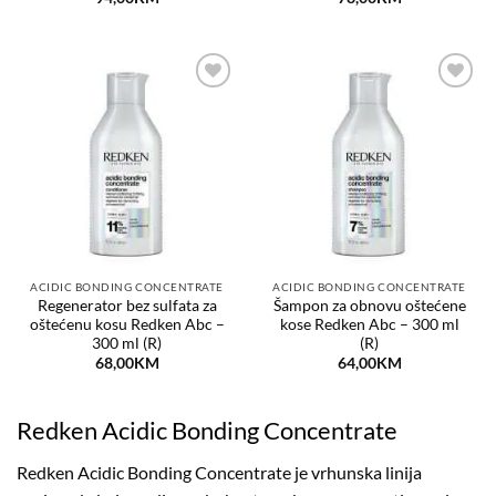
Dodaj
Dodaj
na
na
listu
listu
želja
želja
ACIDIC BONDING CONCENTRATE
ACIDIC BONDING CONCENTRATE
Regenerator bez sulfata za
Šampon za obnovu oštećene
oštećenu kosu Redken Abc –
kose Redken Abc – 300 ml
300 ml (R)
(R)
68,00
KM
64,00
KM
Redken Acidic Bonding Concentrate
Redken Acidic Bonding Concentrate je vrhunska linija