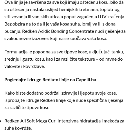
Ova linija je savršena za sve koji imaju oštećenu kosu, bilo da
su oštećenja nastala uslijed hemijskih tretmana, toplotnog
stilizovanja ili vanjskih uticaja poput zagađenja i UV zračenja.
Bez obzira na to da li je vaša kosa suha, lomljiva ili sklona
pucanju, Redken Acidic Bonding Concentrate nudi rješenje za
svakodnevne izazove s kojima se suočava vaša kosa.
Formulacija je pogodna za sve tipove kose, uključujući tanku,
srednju i gustu kosu, kao i za različite teksture – od ravne do
valovite i kovrdžave.
Pogledajte i druge Redken linije na Capelli.ba
Kako biste dodatno podržali zdravlje i ljepotu svoje kose,
isprobajte i druge Redken linije koje nude specifična rješenja
za različite tipove kose
Redken All Soft Mega Curl
Intenzivna hidratacija i mekoća za
suhe kovrdže.