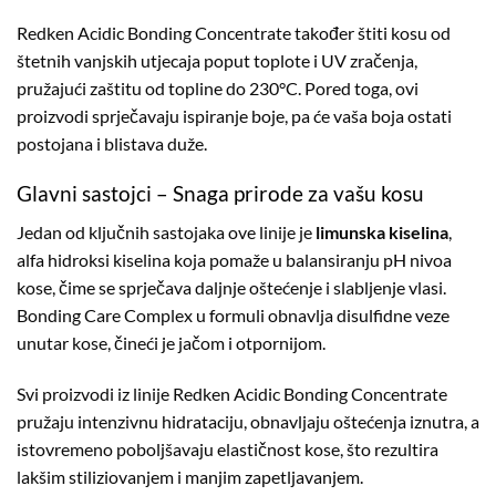
Redken Acidic Bonding Concentrate također štiti kosu od
štetnih vanjskih utjecaja poput toplote i UV zračenja,
pružajući zaštitu od topline do 230°C. Pored toga, ovi
proizvodi sprječavaju ispiranje boje, pa će vaša boja ostati
postojana i blistava duže.
Glavni sastojci – Snaga prirode za vašu kosu
Jedan od ključnih sastojaka ove linije je
limunska kiselina
,
alfa hidroksi kiselina koja pomaže u balansiranju pH nivoa
kose, čime se sprječava daljnje oštećenje i slabljenje vlasi.
Bonding Care Complex u formuli obnavlja disulfidne veze
unutar kose, čineći je jačom i otpornijom.
Svi proizvodi iz linije Redken Acidic Bonding Concentrate
pružaju intenzivnu hidrataciju, obnavljaju oštećenja iznutra, a
istovremeno poboljšavaju elastičnost kose, što rezultira
lakšim stiliziovanjem i manjim zapetljavanjem.