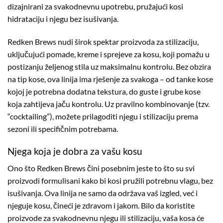
dizajnirani za svakodnevnu upotrebu, pružajući kosi
hidrataciju i njegu bez isušivanja.
Redken Brews nudi širok spektar proizvoda za stilizaciju,
uključujući pomade, kreme i sprejeve za kosu, koji pomažu u
postizanju željenog stila uz maksimalnu kontrolu. Bez obzira
na tip kose, ova linija ima rješenje za svakoga – od tanke kose
kojoj je potrebna dodatna tekstura, do guste i grube kose
koja zahtijeva jaču kontrolu. Uz pravilno kombinovanje (tzv.
“cocktailing”), možete prilagoditi njegu i stilizaciju prema
sezoni ili specifičnim potrebama.
Njega koja je dobra za vašu kosu
Ono što Redken Brews čini posebnim jeste to što su svi
proizvodi formulisani kako bi kosi pružili potrebnu vlagu, bez
isušivanja. Ova linija ne samo da održava vaš izgled, već i
njeguje kosu, čineći je zdravom i jakom. Bilo da koristite
proizvode za svakodnevnu njegu ili stilizaciju, vaša kosa će