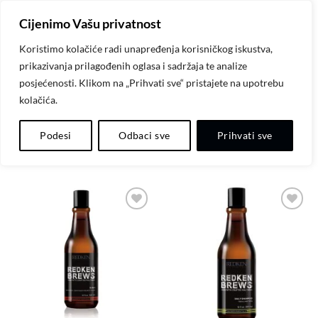
Skip
Cijenimo Vašu privatnost
to
content
Koristimo kolačiće radi unapređenja korisničkog iskustva,
prikazivanja prilagođenih oglasa i sadržaja te analize
POČETNA
/
REDKEN NYC
/
REDKEN BREWS
posjećenosti. Klikom na „Prihvati sve“ pristajete na upotrebu
kolačića.
FILTER
Podesi
Odbaci sve
Prihvati sve
Dodaj
Dodaj
na
na
listu
listu
želja
želja