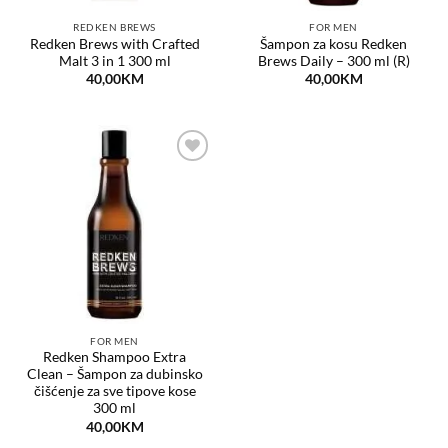
REDKEN BREWS
FOR MEN
Redken Brews with Crafted
Šampon za kosu Redken
Malt 3 in 1 300 ml
Brews Daily – 300 ml (R)
40,00
KM
40,00
KM
Dodaj
na
listu
želja
FOR MEN
Redken Shampoo Extra
Clean – Šampon za dubinsko
čišćenje za sve tipove kose
300 ml
40,00
KM