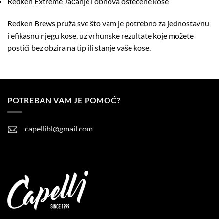
Redken Extreme
Jačanje i obnova oštećene kose
Redken Brews pruža sve što vam je potrebno za jednostavnu
i efikasnu njegu kose, uz vrhunske rezultate koje možete
postići bez obzira na tip ili stanje vaše kose.
POTREBAN VAM JE POMOĆ?
capellibl@gmail.com