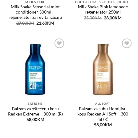
MILK SHAKE
COLORED HAIR- ZA OBOJENU KOSU
Milk Shake Sensorial mint
Milk Shake Pink lemonade
conditioner 300ml –
regenerator 250ml
regenerator za revitalizaciju
Original
Current
35,00
KM
28,00
KM
price
price
Original
Current
27,00
KM
21,60
KM
was:
is:
price
price
35,00KM.
28,00KM
was:
is:
27,00KM.
21,60KM.
Dodaj
Dodaj
na
na
listu
listu
želja
želja
EXTREME
ALL SOFT
Balzam za oštećenu kosu
Balzam za suhu i lomljivu
Redken Extreme – 300 ml (R)
kosu Redken All Soft – 300
ml (R)
58,00
KM
58,00
KM