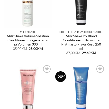
želja
želja
MILK SHAKE
COLORED HAIR- ZA OBOJENU KOSU
Milk Shake Volume Solution
Milk Shake Icy Blond
Conditioner – Regenerator
Conditioner – Balzam za
za Volumen 300 ml
Platinasto Plavu Kosu 250
ml
Original
Current
35,00
KM
28,00
KM
price
price
Original
Current
37,00
KM
29,60
KM
was:
is:
price
price
35,00KM.
28,00KM.
was:
is:
37,00KM.
29,60KM
-20%
Dodaj
Dodaj
na
na
listu
listu
želja
želja