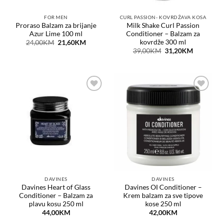
FOR MEN
CURL PASSION- KOVRDŽAVA KOSA
Proraso Balzam za brijanje
Milk Shake Curl Passion
Azur Lime 100 ml
Conditioner – Balzam za
kovrdže 300 ml
Original
Current
24,00
KM
21,60
KM
price
price
Original
Current
39,00
KM
31,20
KM
was:
is:
price
price
24,00KM.
21,60KM.
was:
is:
39,00KM.
31,20KM
Dodaj
Dodaj
na
na
listu
listu
želja
želja
DAVINES
DAVINES
Davines Heart of Glass
Davines OI Conditioner –
Conditioner – Balzam za
Krem balzam za sve tipove
plavu kosu 250 ml
kose 250 ml
44,00
KM
42,00
KM