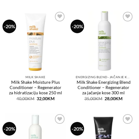
-20%
-20%
Dodaj
Dodaj
na
na
listu
listu
želja
želja
MILK SHAKE
ENERGIZING BLEND- JAČANJE KOSE
Milk Shake Moisture Plus
Milk Shake Energizing Blend
Conditioner – Regenerator
Conditioner – Regenerator
za hidratizaciju kose 250 ml
za jačanje kose 300 ml
Original
Current
Original
Current
40,00
KM
32,00
KM
35,00
KM
28,00
KM
price
price
price
price
was:
is:
was:
is:
40,00KM.
32,00KM.
35,00KM.
28,00KM
-20%
-20%
Dodaj
Dodaj
na
na
listu
listu