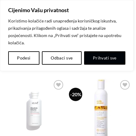
Skip
Cijenimo Vašu privatnost
to
content
Koristimo kolačiće radi unapređenja korisničkog iskustva,
prikazivanja prilagođenih oglasa i sadržaja te analize
POČETNA
/
PROIZVODI OZNAČENI “BALZAMI”
posjećenosti. Klikom na „Prihvati sve“ pristajete na upotrebu
kolačića.
FILTER
Podesi
Odbaci sve
Prihvati sve
-20%
Dodaj
Dodaj
na
na
listu
listu
želja
želja