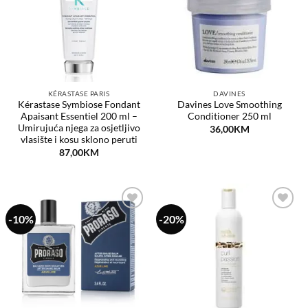
želja
želja
KÉRASTASE PARIS
DAVINES
Kérastase Symbiose Fondant
Davines Love Smoothing
Apaisant Essentiel 200 ml –
Conditioner 250 ml
Umirujuća njega za osjetljivo
36,00
KM
vlasište i kosu sklono peruti
87,00
KM
-10%
-20%
Dodaj
Dodaj
na
na
listu
listu
želja
želja