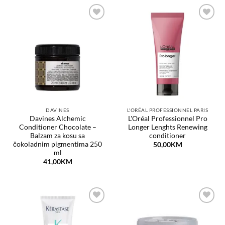
Dodaj
Dodaj
na
na
listu
listu
želja
želja
DAVINES
L'ORÉAL PROFESSIONNEL PARIS
Davines Alchemic
L'Oréal Professionnel Pro
Conditioner Chocolate –
Longer Lenghts Renewing
Balzam za kosu sa
conditioner
čokoladnim pigmentima 250
50,00
KM
ml
41,00
KM
Dodaj
Dodaj
na
na
listu
listu