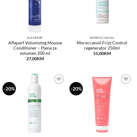
ALFAPARF
MOROCCANOIL
Alfaparf Volumizing Mousse
Moroccanoil Frizz Control
Conditioner – Pjena za
regenerator 250ml
volumen 200 ml
55,00
KM
27,00
KM
-20%
-20%
Dodaj
Dodaj
na
na
listu
listu
želja
želja