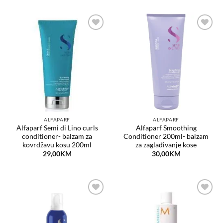
Dodaj
Dodaj
na
na
listu
listu
želja
želja
ALFAPARF
ALFAPARF
Alfaparf Semi di Lino curls
Alfaparf Smoothing
conditioner- balzam za
Conditioner 200ml- balzam
kovrdžavu kosu 200ml
za zaglađivanje kose
29,00
KM
30,00
KM
Dodaj
Dodaj
na
na
listu
listu
želja
želja