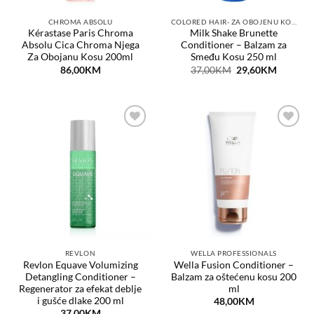
CHROMA ABSOLU
COLORED HAIR- ZA OBOJENU KOSU
Kérastase Paris Chroma
Milk Shake Brunette
Absolu Cica Chroma Njega
Conditioner – Balzam za
Za Obojanu Kosu 200ml
Smeđu Kosu 250 ml
Original
Current
86,00
KM
37,00
KM
29,60
KM
price
price
was:
is:
37,00KM.
29,60KM
Dodaj
Dodaj
na
na
listu
listu
želja
želja
REVLON
WELLA PROFESSIONALS
Revlon Equave Volumizing
Wella Fusion Conditioner –
Detangling Conditioner –
Balzam za oštećenu kosu 200
Regenerator za efekat deblje
ml
i gušće dlake 200 ml
48,00
KM
37,00
KM