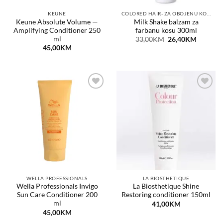
KEUNE
COLORED HAIR- ZA OBOJENU KOSU
Keune Absolute Volume —
Milk Shake balzam za
Amplifying Conditioner 250
farbanu kosu 300ml
ml
Original
Current
33,00
KM
26,40
KM
price
price
45,00
KM
was:
is:
33,00KM.
26,40KM
Dodaj
Dodaj
na
na
listu
listu
želja
želja
WELLA PROFESSIONALS
LA BIOSTHETIQUE
Wella Professionals Invigo
La Biosthetique Shine
Sun Care Conditioner 200
Restoring conditioner 150ml
ml
41,00
KM
45,00
KM