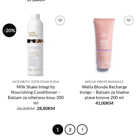
-20%
Dodaj
Dodaj
na
na
listu
listu
želja
želja
INTEGRITY- OŠTEĆENA KOSA
WELLA PROFESSIONALS
Milk Shake Integrity
Wella Blonde Recharge
Nourishing Conditioner –
Invigo – Balzam za hladne
Balzam za oštećenu kosu 300
plave tonove 200 ml
ml
41,00
KM
Original
Current
36,00
KM
28,80
KM
price
price
was:
is:
36,00KM.
28,80KM.
1
2