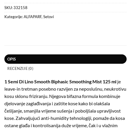
SKU:
332158
Kategorije:
ALFAPARF
,
Setovi
OPIS
RECENZIJE (0)
1 Semi Di Lino Smooth Biphasic Smoothing Mist 125 ml
je
leave-in tretman posebno razvijen za neposlušnu, neukrotivu
kosu sklonu friziranju. Njegova bifazna formula kombinuje
djelovanje zaglađivanja i zaštite kose kako bi olakšala
češljanje, smanjila vrijeme sušenja i poboljšala upravljivost
kose. Zahvaljujući anti-humidity tehnologiji, pomaže da kosa
ostane glađa i kontrolisanija duže vrijeme, čak i u vlažnim