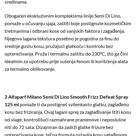
sredinama.
Obogaćen ekskluzivnim kompleksima linije Semi Di Lino,
pomaže u očuvanju sjaja, zaštiti boje postignute kozmetičkim
tretmanima i odbrani kose od vanjskih faktora i zagađenja.
Njegova lagana tekstura posebno je pogodna za finu do
srednje gustu kosu, pružajući glatkoću i kontrolu bez
opterećivanja. Pruža i termalnu zaštitu do 230°C, što ga čini
idealnim za upotrebu prije sušenja fenom ili korišćenja alata
za termalno oblikovanje.
2 Alfaparf Milano Semi Di Lino Smooth Frizz Defeat Spray
125 ml
pomaže ti da postigneš svilenkasto glatku, zaglađenu
kosu bez friziranja. Ovaj lagani sprej za zaglađivanje štiti kosu
od vlage, kontrolišući razmahrane pramenove i neposlušne
niti do 72 sata. Dizajniran da zadrži glatke frizure bez
opterećivanja kose, tečna formula ostavlja kosu uglađenom,