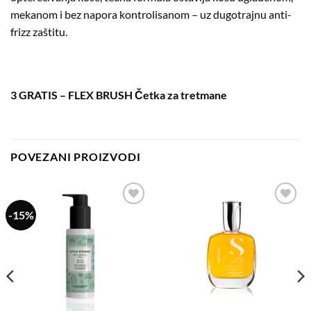
mekanom i bez napora kontrolisanom – uz dugotrajnu anti-
frizz zaštitu.
3 GRATIS – FLEX BRUSH Četka za tretmane
POVEZANI PROIZVODI
-15%
Dodaj
Dodaj
na
na
listu
listu
želja
želja