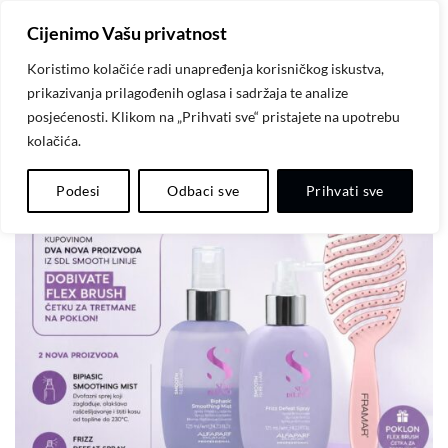
Skip
Cijenimo Vašu privatnost
to
content
Koristimo kolačiće radi unapređenja korisničkog iskustva,
prikazivanja prilagođenih oglasa i sadržaja te analize
posjećenosti. Klikom na „Prihvati sve“ pristajete na upotrebu
kolačića.
Dodaj
Podesi
Odbaci sve
Prihvati sve
na
listu
želja