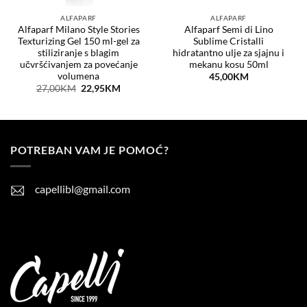
ALFAPARF
ALFAPARF
Alfaparf Milano Style Stories
Alfaparf Semi di Lino
Texturizing Gel 150 ml-gel za
Sublime Cristalli
stiliziranje s blagim
hidratantno ulje za sjajnu i
učvršćivanjem za povećanje
mekanu kosu 50ml
volumena
t
45,00
KM
Original
Current
27,00
KM
22,95
KM
price
price
KM.
was:
is:
27,00KM.
22,95KM.
POTREBAN VAM JE POMOĆ?
capellibl@gmail.com