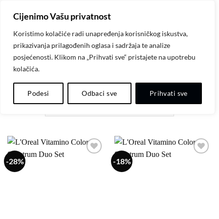
Skip
Cijenimo Vašu privatnost
to
content
Koristimo kolačiće radi unapređenja korisničkog iskustva,
prikazivanja prilagođenih oglasa i sadržaja te analize
POČETNA
/
L'ORÉAL PROFESSIONNEL PARIS
/
SERIE
posjećenosti. Klikom na „Prihvati sve“ pristajete na upotrebu
EXPERT
kolačića.
FILTER
Podesi
Odbaci sve
Prihvati sve
-28%
-18%
Dodaj
Dodaj
na
na
listu
listu
želja
želja