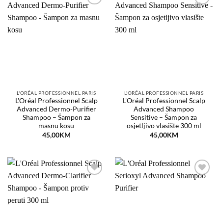
Dodaj
Dodaj
na
na
listu
listu
želja
želja
L'ORÉAL PROFESSIONNEL PARIS
L'ORÉAL PROFESSIONNEL PARIS
L'Oréal Professionnel Scalp
L'Oréal Professionnel Scalp
Advanced Dermo-Purifier
Advanced Shampoo
Shampoo – Šampon za
Sensitive – Šampon za
masnu kosu
osjetljivo vlasište 300 ml
45,00
KM
45,00
KM
Dodaj
Dodaj
na
na
listu
listu
želja
želja