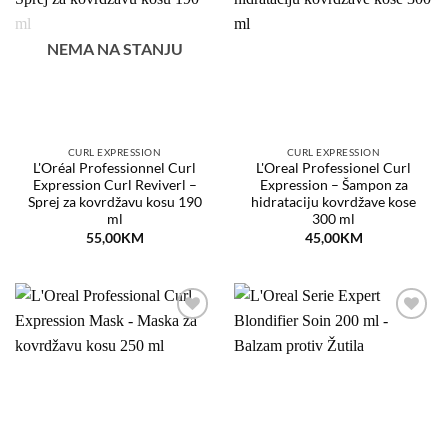
listu
listu
želja
želja
NEMA NA STANJU
CURL EXPRESSION
CURL EXPRESSION
L'Oréal Professionnel Curl
L'Oreal Professionel Curl
Expression Curl Reviverl –
Expression – Šampon za
Sprej za kovrdžavu kosu 190
hidrataciju kovrdžave kose
ml
300 ml
55,00
KM
45,00
KM
Dodaj
Dodaj
na
na
listu
listu
želja
želja