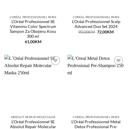
L'ORÉAL PROFESSIONNEL PARIS
L'ORÉAL PROFESSIONNEL PARIS
L'Oréal Professionnel SE
L'Oréal Professionnel Scalp
Vitamino Color Spectrum
Advanced Duo Set 2024
Šampon Za Obojenu Kosu
Original
Current
90,00
KM
72,00
KM
price
price
300 ml
was:
is:
61,00
KM
90,00KM.
72,00KM
Dodaj
Dodaj
na
na
listu
listu
želja
želja
ABSOLUT REPAIR MOLECULAR
L'ORÉAL PROFESSIONNEL PARIS
L'Oréal Professionnel SE
L'Oréal Professionnel Metal
Absolut Repair Molecular
Detox Professional Pre-