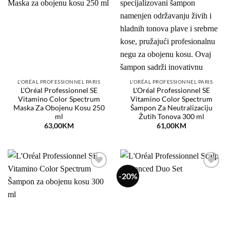
na
na
listu
listu
želja
želja
L'ORÉAL PROFESSIONNEL PARIS
L'ORÉAL PROFESSIONNEL PARIS
L'Oréal Professionnel SE
L'Oréal Professionnel SE
Vitamino Color Spectrum
Vitamino Color Spectrum
Maska Za Obojenu Kosu 250
Šampon Za Neutralizaciju
ml
Žutih Tonova 300 ml
63,00
KM
61,00
KM
-20%
Dodaj
Dodaj
na
na
listu
listu
želja
želja