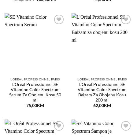
price
price
was:
is:
123,00KM.
105,00KM.
Dodaj
Dodaj
na
na
listu
listu
želja
želja
L'ORÉAL PROFESSIONNEL PARIS
L'ORÉAL PROFESSIONNEL PARIS
L'Oréal Professionnel SE
L'Oréal Professionnel SE
Vitamino Color Spectrum
Vitamino Color Spectrum
Serum Za Obojenu Kosu 50
Balzam Za Obojenu Kosu
ml
200 ml
75,00
KM
62,00
KM
Dodaj
Dodaj