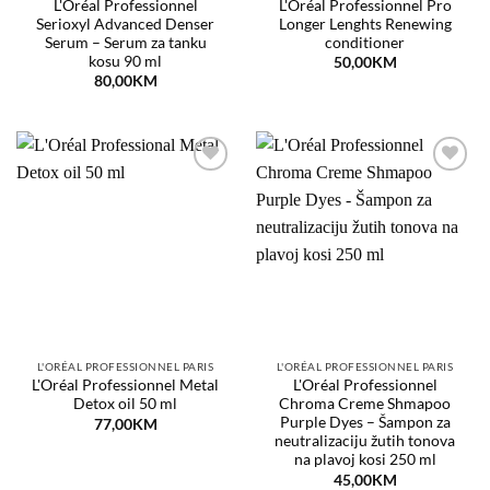
L'Oréal Professionnel
L'Oréal Professionnel Pro
Serioxyl Advanced Denser
Longer Lenghts Renewing
Serum – Serum za tanku
conditioner
kosu 90 ml
50,00
KM
80,00
KM
Dodaj
Dodaj
na
na
listu
listu
želja
želja
L'ORÉAL PROFESSIONNEL PARIS
L'ORÉAL PROFESSIONNEL PARIS
L'Oréal Professionnel Metal
L'Oréal Professionnel
Detox oil 50 ml
Chroma Creme Shmapoo
Purple Dyes – Šampon za
77,00
KM
neutralizaciju žutih tonova
na plavoj kosi 250 ml
45,00
KM