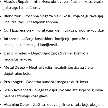
Absolut Repair
– Intenzivna obnova za oštećenu kosu, vraća
joj snagu i elastičnost.
Blondifier
– Posebna njega za plavu kosu, koja osigurava sjaj
i neutralizaciju neželjenih tonova.
Curl Expression
– Hidratacija i definicija za prirodne kovrdže.
Inforcer
– Jačanje kose sklone lomljenju, pomaže u
smanjenju oštećenja i lomljivosti.
Liss Unlimited
– Dugotrajno zaglađivanje i kontrola
neposlušne kose.
Metal Detox
– Neutralizacija metalnih čestica za čistu i
dugotrajnu boju.
Pro Longer
– Dodatna punoća i snaga za dužu kosu.
Scalp Advanced
– Njega za osjetljivo vlasište, koja osigurava
balans i zdravije kože glave.
Vitamino Color
– Zaštita i očuvanje intenziteta boje obojene