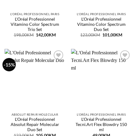
L'ORÉAL PROFESSIONNEL PARIS
L'ORÉAL PROFESSIONNEL PARIS
L'Oréal Professionnel
L'Oréal Professionnel
Vitamino Color Spectrum
Vitamino Color Spectrum
Trio Set
Duo Set
Original
Current
Original
Curren
198,00
KM
142,00
KM
123,00
KM
101,00
KM
price
price
price
price
was:
is:
was:
is:
198,00KM.
142,00KM.
123,00KM.
101,0
-15%
Dodaj
Dodaj
na
na
listu
listu
želja
želja
ABSOLUT REPAIR MOLECULAR
L'ORÉAL PROFESSIONNEL PARIS
L'Oréal Professionnel
L'Oréal Professionnel
Absolut Repair Molecular
Tecni.Art Flex Blowdry 150
Duo Set
ml
Original
Current
123,00
KM
105,00
KM
49,00
KM