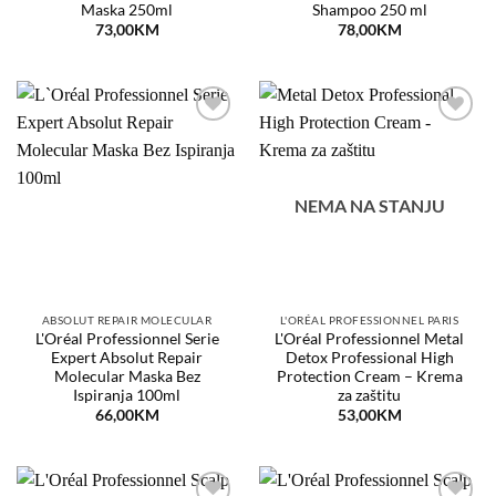
Maska 250ml
Shampoo 250 ml
73,00
KM
78,00
KM
Dodaj
Dodaj
na
na
listu
listu
želja
želja
NEMA NA STANJU
ABSOLUT REPAIR MOLECULAR
L'ORÉAL PROFESSIONNEL PARIS
L'Oréal Professionnel Serie
L'Oréal Professionnel Metal
Expert Absolut Repair
Detox Professional High
Molecular Maska Bez
Protection Cream – Krema
Ispiranja 100ml
za zaštitu
66,00
KM
53,00
KM