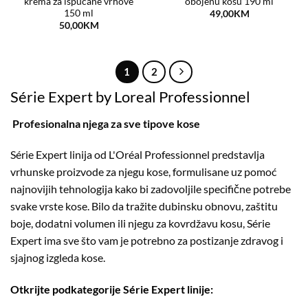
krema za ispucane vrhove
obojenu kosu 190 ml
150 ml
49,00
KM
50,00
KM
1
2
Série Expert by Loreal Professionnel
Profesionalna njega za sve tipove kose
Série Expert linija od L'Oréal Professionnel predstavlja
vrhunske proizvode za njegu kose, formulisane uz pomoć
najnovijih tehnologija kako bi zadovoljile specifične potrebe
svake vrste kose. Bilo da tražite dubinsku obnovu, zaštitu
boje, dodatni volumen ili njegu za kovrdžavu kosu, Série
Expert ima sve što vam je potrebno za postizanje zdravog i
sjajnog izgleda kose.
Otkrijte podkategorije Série Expert linije: