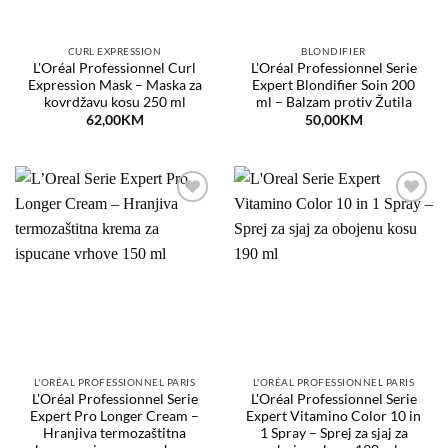
CURL EXPRESSION
BLONDIFIER
L'Oréal Professionnel Curl
L'Oréal Professionnel Serie
Expression Mask – Maska za
Expert Blondifier Soin 200
kovrdžavu kosu 250 ml
ml – Balzam protiv Žutila
62,00
KM
50,00
KM
Dodaj
Dodaj
na
na
listu
listu
želja
želja
L'ORÉAL PROFESSIONNEL PARIS
L'ORÉAL PROFESSIONNEL PARIS
L'Oréal Professionnel Serie
L'Oréal Professionnel Serie
Expert Pro Longer Cream –
Expert Vitamino Color 10 in
Hranjiva termozaštitna
1 Spray – Sprej za sjaj za