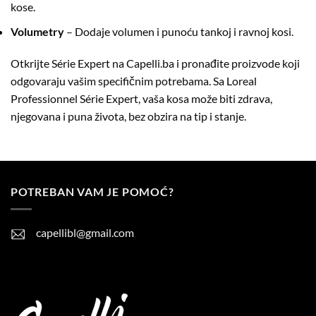
kose.
Volumetry
– Dodaje volumen i punoću tankoj i ravnoj kosi.
Otkrijte Série Expert na Capelli.ba i pronađite proizvode koji
odgovaraju vašim specifičnim potrebama. Sa Loreal
Professionnel Série Expert, vaša kosa može biti zdrava,
njegovana i puna života, bez obzira na tip i stanje.
POTREBAN VAM JE POMOĆ?
capellibl@gmail.com