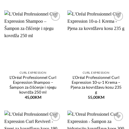
Dodaj
Dodaj
na
na
listu
listu
želja
želja
CURL EXPRESSION
CURL EXPRESSION
L'Oréal Professionnel Curl
L'Oréal Professionnel Curl
Expression Shampoo –
Expression 10-u-1 Krema –
Šampon za čišćenje i njegu
Pjena za kovrdžavu kosu 235
kovrdža 250 ml
g
45,00
KM
55,00
KM
Dodaj
Dodaj
na
na