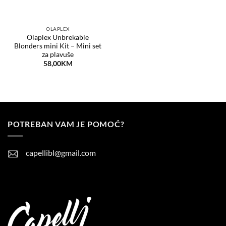
OLAPLEX
Olaplex Unbrekable
Blonders mini Kit – Mini set
za plavuše
58,00
KM
POTREBAN VAM JE POMOĆ?
capellibl@gmail.com