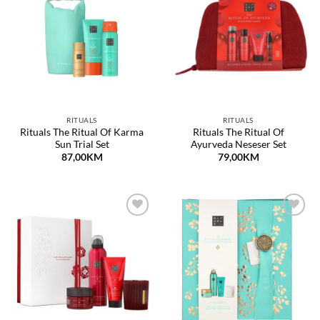
Dodaj
Dodaj
na
na
listu
listu
želja
želja
RITUALS
RITUALS
Rituals The Ritual Of Karma
Rituals The Ritual Of
Sun Trial Set
Ayurveda Neseser Set
87,00
KM
79,00
KM
Dodaj
Dodaj
na
na
listu
listu
želja
želja