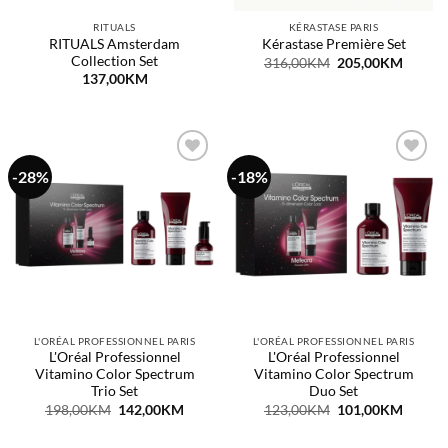
RITUALS
KÉRASTASE PARIS
RITUALS Amsterdam
Kérastase Première Set
Collection Set
Original
Curren
316,00
KM
205,00
KM
price
price
137,00
KM
was:
is:
316,00KM.
205,0
-28%
-18%
Dodaj
Dodaj
na
na
listu
listu
želja
želja
L'ORÉAL PROFESSIONNEL PARIS
L'ORÉAL PROFESSIONNEL PARIS
L'Oréal Professionnel
L'Oréal Professionnel
Vitamino Color Spectrum
Vitamino Color Spectrum
Trio Set
Duo Set
Original
Current
Original
Curren
198,00
KM
142,00
KM
123,00
KM
101,00
KM
price
price
price
price
was:
is:
was:
is:
198,00KM.
142,00KM.
123,00KM.
101,0