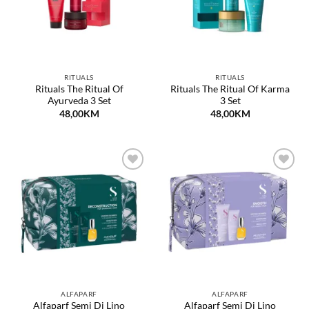
RITUALS
RITUALS
Rituals The Ritual Of
Rituals The Ritual Of Karma
Ayurveda 3 Set
3 Set
48,00
KM
48,00
KM
Dodaj
Dodaj
na
na
listu
listu
želja
želja
ALFAPARF
ALFAPARF
Alfaparf Semi Di Lino
Alfaparf Semi Di Lino