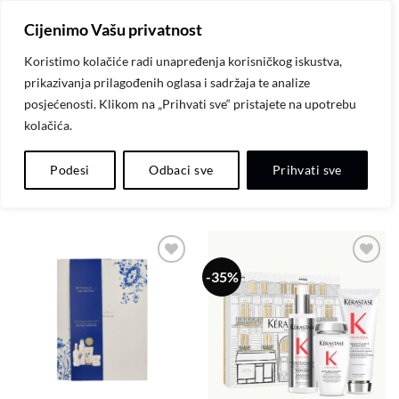
Skip
Cijenimo Vašu privatnost
to
content
Koristimo kolačiće radi unapređenja korisničkog iskustva,
prikazivanja prilagođenih oglasa i sadržaja te analize
POČETNA
/
PROIZVODI OZNAČENI “SETOVI”
posjećenosti. Klikom na „Prihvati sve“ pristajete na upotrebu
kolačića.
FILTER
Podesi
Odbaci sve
Prihvati sve
-35%
Dodaj
Dodaj
na
na
listu
listu
želja
želja