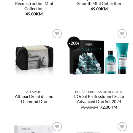
Reconstruction Mini
Smooth Mini Collection
Collection
49,00
KM
49,00
KM
-20%
Dodaj
Dodaj
na
na
listu
listu
želja
želja
ALFAPARF
L'ORÉAL PROFESSIONNEL PARIS
Alfaparf Semi di Lino
L'Oréal Professionnel Scalp
Diamond Duo
Advanced Duo Set 2024
Original
Current
90,00
KM
72,00
KM
price
price
was:
is:
90,00KM.
72,00KM