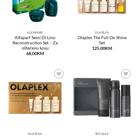
ALFAPARF
OLAPLEX
Alfaparf Semi Di Lino
Olaplex The Full On Shine
Reconstruction Set – Za
Set
oštećenu kosu
125,00
KM
68,00
KM
Dodaj
Dodaj
na
na
listu
listu
želja
želja
OLAPLEX
RITUALS