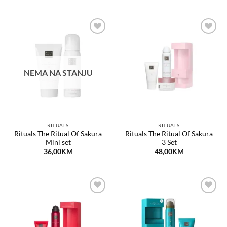
Dodaj
Dodaj
na
na
listu
listu
želja
želja
NEMA NA STANJU
RITUALS
RITUALS
Rituals The Ritual Of Sakura
Rituals The Ritual Of Sakura
Mini set
3 Set
36,00
KM
48,00
KM
Dodaj
Dodaj
na
na
listu
listu
želja
želja