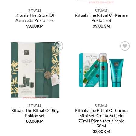
RITUALS
RITUALS
Rituals The Ritual Of
Rituals The Ritual Of Karma
Ayurveda Poklon set
Poklon set
99,00
KM
99,00
KM
Dodaj
Dodaj
na
na
listu
listu
želja
želja
RITUALS
RITUALS
Rituals The Ritual Of Jing
Rituals The Ritual Of Karma
Poklon set
Mini set Krema za tijelo
70ml i Pjena za tuširanje
89,00
KM
50ml
32,00
KM