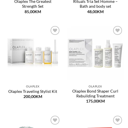
Olaplex The Greatest
Rituals Tria Set Homme –
Strength Set
Bath and body set
85,00
KM
48,00
KM
Dodaj
Dodaj
na
na
listu
listu
želja
želja
OLAPLEX
OLAPLEX
Olaplex Bond Shaper Curl
Olaplex Traveling Stylist Kit
Rebuilding Treatment
200,00
KM
175,00
KM