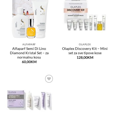
Dodaj
Dodaj
na
na
listu
listu
želja
želja
ALFAPARF
OLAPLEX
Alfaparf Semi Di Lino
Olaplex Discovery Kit – Mini
Diamond Kristal Set – za
set za sve tipove kose
normalnu kosu
128,00
KM
60,00
KM
Dodaj
na
listu
želja