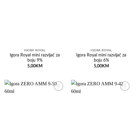
na
na
listu
listu
želja
želja
IGORA ROYAL
IGORA ROYAL
Igora Royal mini razvijač za
Igora Royal mini razvijač za
boju 9%
boju 6%
5,00
KM
5,00
KM
Dodaj
Dodaj
na
na
listu
listu
želja
želja