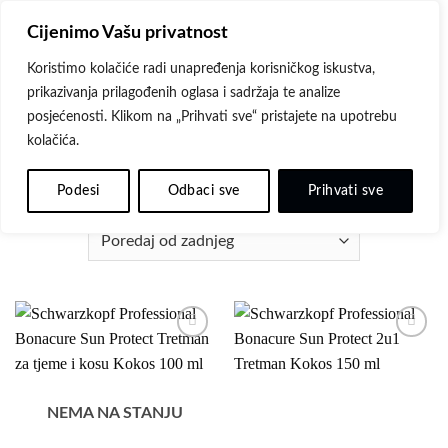
Skip
Cijenimo Vašu privatnost
to
content
Koristimo kolačiće radi unapređenja korisničkog iskustva,
prikazivanja prilagođenih oglasa i sadržaja te analize
posjećenosti. Klikom na „Prihvati sve“ pristajete na upotrebu
kolačića.
POČETNA
/
SCHWARZKOPF PROFESSIONAL
FILTER
Podesi
Odbaci sve
Prihvati sve
Dodaj
Dodaj
na
na
listu
listu
želja
želja
NEMA NA STANJU