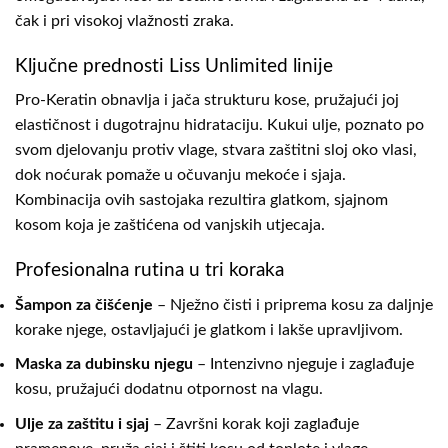
čak i pri visokoj vlažnosti zraka.
Ključne prednosti Liss Unlimited linije
Pro-Keratin obnavlja i jača strukturu kose, pružajući joj
elastičnost i dugotrajnu hidrataciju. Kukui ulje, poznato po
svom djelovanju protiv vlage, stvara zaštitni sloj oko vlasi,
dok noćurak pomaže u očuvanju mekoće i sjaja.
Kombinacija ovih sastojaka rezultira glatkom, sjajnom
kosom koja je zaštićena od vanjskih utjecaja.
Profesionalna rutina u tri koraka
Šampon za čišćenje
– Nježno čisti i priprema kosu za daljnje
korake njege, ostavljajući je glatkom i lakše upravljivom.
Maska za dubinsku njegu
– Intenzivno njeguje i zaglađuje
kosu, pružajući dodatnu otpornost na vlagu.
Ulje za zaštitu i sjaj
– Završni korak koji zaglađuje