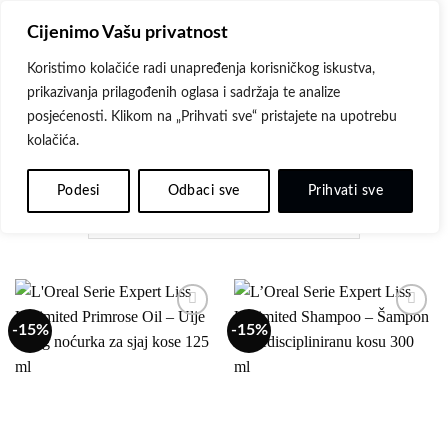
Skip
Cijenimo Vašu privatnost
to
content
Koristimo kolačiće radi unapređenja korisničkog iskustva,
prikazivanja prilagođenih oglasa i sadržaja te analize
POČETNA
/
L'ORÉAL PROFESSIONNEL PARIS
/
SERIE
posjećenosti. Klikom na „Prihvati sve“ pristajete na upotrebu
EXPERT
/
LISS UNLIMITED
kolačića.
FILTER
Podesi
Odbaci sve
Prihvati sve
-15%
-15%
Dodaj
Dodaj
na
na
listu
listu
želja
želja