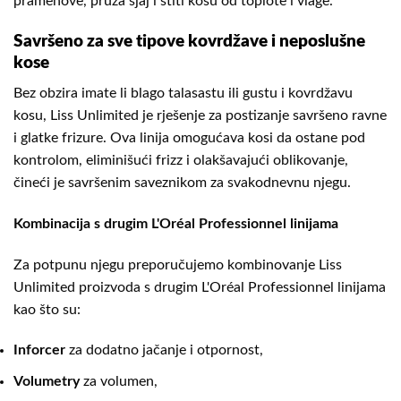
pramenove, pruža sjaj i štiti kosu od toplote i vlage.
Savršeno za sve tipove kovrdžave i neposlušne
kose
Bez obzira imate li blago talasastu ili gustu i kovrdžavu
kosu, Liss Unlimited je rješenje za postizanje savršeno ravne
i glatke frizure. Ova linija omogućava kosi da ostane pod
kontrolom, eliminišući frizz i olakšavajući oblikovanje,
čineći je savršenim saveznikom za svakodnevnu njegu.
Kombinacija s drugim L'Oréal Professionnel linijama
Za potpunu njegu preporučujemo kombinovanje Liss
Unlimited proizvoda s drugim L'Oréal Professionnel linijama
kao što su:
Inforcer
za dodatno jačanje i otpornost,
Volumetry
za volumen,