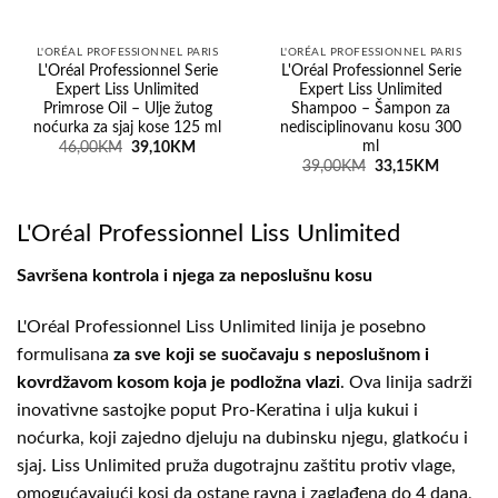
L'ORÉAL PROFESSIONNEL PARIS
L'ORÉAL PROFESSIONNEL PARIS
L'Oréal Professionnel Serie
L'Oréal Professionnel Serie
Expert Liss Unlimited
Expert Liss Unlimited
Primrose Oil – Ulje žutog
Shampoo – Šampon za
noćurka za sjaj kose 125 ml
nedisciplinovanu kosu 300
ml
Original
Current
46,00
KM
39,10
KM
price
price
Original
Current
39,00
KM
33,15
KM
was:
is:
price
price
46,00KM.
39,10KM.
was:
is:
39,00KM.
33,15KM
L'Oréal Professionnel Liss Unlimited
Savršena kontrola i njega za neposlušnu kosu
L'Oréal Professionnel Liss Unlimited linija je posebno
formulisana
za sve koji se suočavaju s
neposlušnom i
kovrdžavom kosom koja je podložna vlazi
. Ova linija sadrži
inovativne sastojke poput Pro-Keratina i ulja kukui i
noćurka, koji zajedno djeluju na dubinsku njegu, glatkoću i
sjaj. Liss Unlimited pruža dugotrajnu zaštitu protiv vlage,
omogućavajući kosi da ostane ravna i zaglađena do 4 dana,