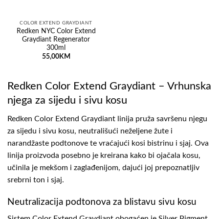
COLOR EXTEND GRAYDIANT
Redken NYC Color Extend
Graydiant Regenerator
300ml
55,00
KM
Redken Color Extend Graydiant – Vrhunska
njega za sijedu i sivu kosu
Redken Color Extend Graydiant linija pruža savršenu njegu
za sijedu i sivu kosu, neutrališući neželjene žute i
narandžaste podtonove te vraćajući kosi bistrinu i sjaj. Ova
linija proizvoda posebno je kreirana kako bi ojačala kosu,
učinila je mekšom i zaglađenijom, dajući joj prepoznatljiv
srebrni ton i sjaj.
Neutralizacija podtonova za blistavu sivu kosu
Sistem Color Extend Graydiant obogaćen je Silver Pigment