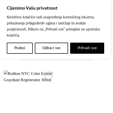
Skip
Cijenimo Vašu privatnost
to
content
Koristimo kolačiće radi unapređenja korisničkog iskustva,
prikazivanja prilagođenih oglasa i sadržaja te analize
POČETNA
/
REDKEN NYC
/
COLOR EXTEND
posjećenosti. Klikom na „Prihvati sve“ pristajete na upotrebu
GRAYDIANT
kolačića.
FILTER
Podesi
Odbaci sve
Prihvati sve
Dodaj
na
listu
želja