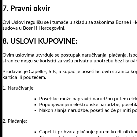
7. Pravni okvir
Ovi Uslovi regulišu se i tumače u skladu sa zakonima Bosne i Her
sudova u Bosni i Hercegovini.
8. USLOVI KUPOVINE:
Ovim uslovima utvrđuje se postupak naručivanja, plaćanja, ispo
stranice mogu se koristiti za vašu privatnu upotrebu bez ikakvi
Prodavac je Capelli+, S.P., a kupac je posetilac ovih stranica k
kartica ili pouzećem.
1. Naručivanje:
Posetilac može napraviti narudžbu putem ele
Popunjavanjem elektronske narudžbe, posetil
Nakon slanja narudžbe, posetilac će primiti 
2. Plaćanje:
Capelli+ prihvata plaćanje putem kreditnih kar