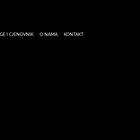
GE I CJENOVNIK
O NAMA
KONTAKT
esu.