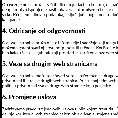
Obavezujemo se pružiti zaštitu ličnim podacima kupaca, na na
neophodni za ispunjenje naših obaveza. Informišemo kupce o n
sa korišćenjem njihovih podataka, uključujući mogućnost odlučivan
kampanje.
4. Odricanje od odgovornosti
Ova web stranica pruža opšte informacije i sadržaje koji mogu b
možemo garantovati njihovu potpunost ili tačnost. Korištenje in
bilo kakvu štetu ili gubitak koji proizlazi iz korištenja ove web s
5. Veze sa drugim web stranicama
Ova web stranica može sadržavati veze ili reference na druge 
privatnosti ili prakse drugih web stranica. Pristupanje tim web s
politiku privatnosti svake druge web stranice koju posjetite.
6. Promjene uslova
Zadržavamo pravo izmjene ovih Uslova u bilo kojem trenutku. S
daljnje korištenje web stranice nakon objavljivanja izmjena znač