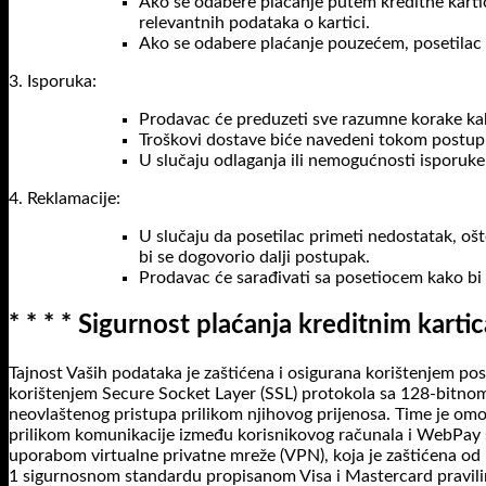
Ako se odabere plaćanje putem kreditne karti
relevantnih podataka o kartici.
Ako se odabere plaćanje pouzećem, posetilac ć
3. Isporuka:
Prodavac će preduzeti sve razumne korake k
Troškovi dostave biće navedeni tokom postup
U slučaju odlaganja ili nemogućnosti isporuke
4. Reklamacije:
U slučaju da posetilac primeti nedostatak, oš
bi se dogovorio dalji postupak.
Prodavac će sarađivati sa posetiocem kako bi 
* * * * Sigurnost plaćanja kreditnim kart
Tajnost Vaših podataka je zaštićena i osigurana korištenjem pos
korištenjem Secure Socket Layer (SSL) protokola sa 128-bitnom 
neovlaštenog pristupa prilikom njihovog prijenosa. Time je o
prilikom komunikacije između korisnikovog računala i WebPay s
uporabom virtualne privatne mreže (VPN), koja je zaštićena od
1 sigurnosnom standardu propisanom Visa i Mastercard pravilima