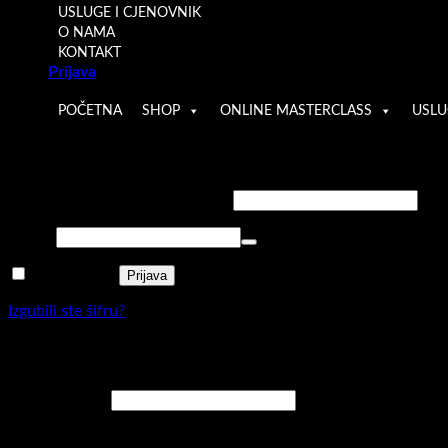
USLUGE I CJENOVNIK
O NAMA
KONTAKT
Prijava
POČETNA
SHOP
ONLINE MASTERCLASS
USLU
Prijava
Obavezno
Korisničko ime ili email adresa
*
Obavezno
Šifra
*
Zapamti me
Prijava
Izgubili ste šifru?
Registracija
Obavezno
Email adresa
*
Link za postavljanje nove šifre bit će poslan na vašu e-mail adr