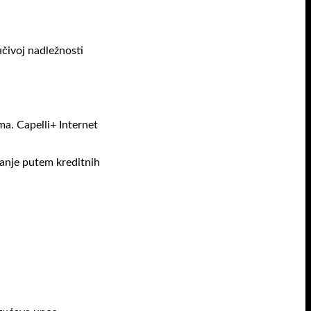
učivoj nadležnosti
ma. Capelli+ Internet
aćanje putem kreditnih