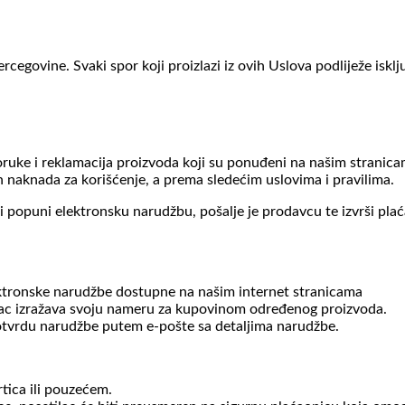
cegovine. Svaki spor koji proizlazi iz ovih Uslova podliježe isklj
ruke i reklamacija proizvoda koji su ponuđeni na našim stranica
h naknada za korišćenje, a prema sledećim uslovima i pravilima.
oji popuni elektronsku narudžbu, pošalje je prodavcu te izvrši pl
ktronske narudžbe dostupne na našim internet stranicama
ac izražava svoju nameru za kupovinom određenog proizvoda.
potvrdu narudžbe putem e-pošte sa detaljima narudžbe.
tica ili pouzećem.