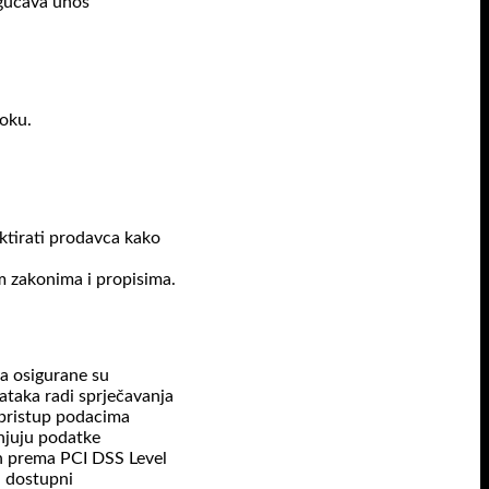
ogućava unos
oku.
ktirati prodavca kako
m zakonima i propisima.
ta osigurane su
ataka radi sprječavanja
 pristup podacima
njuju podatke
an prema PCI DSS Level
u dostupni