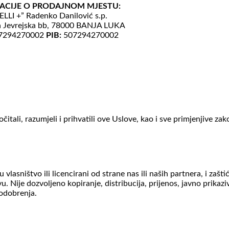
ACIJE O PRODAJNOM MJESTU:
LLI +” Radenko Danilović s.p.
a Jevrejska bb, 78000 BANJA LUKA
7294270002
PIB:
507294270002
čitali, razumjeli i prihvatili ove Uslove, kao i sve primjenjive zak
su vlasništvo ili licencirani od strane nas ili naših partnera, i zašt
 Nije dozvoljeno kopiranje, distribucija, prijenos, javno prikaziva
odobrenja.