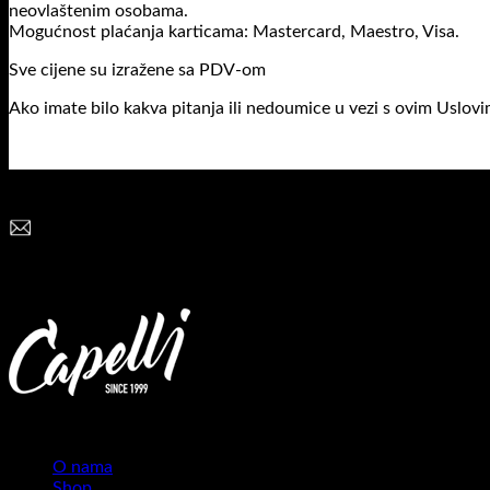
neovlaštenim osobama.
Mogućnost plaćanja karticama: Mastercard, Maestro, Visa.
Sve cijene su izražene sa PDV-om
Ako imate bilo kakva pitanja ili nedoumice u vezi s ovim Uslo
Potreban vam je pomoć?
capellibl@gmail.com
INFORMACIJE
O nama
Shop