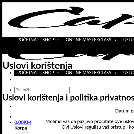
Skip
to
content
POČETNA
SHOP
ONLINE MASTERCLASS
USLU
Uslovi korištenja
POČETNA
SHOP
ONLINE MASTERCLASS
USLU
Pretraži:
Uslovi korištenja i politika privatnos
Datum po
Molimo vas da pažljivo pročitate ove uslove
0,00
KM
Ovi Uslovi regulišu vaš pristup i ko
Korpa