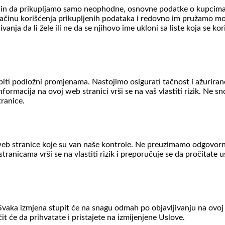
čin da prikupljamo samo neophodne, osnovne podatke o kupcima/
ačinu korišćenja prikupljenih podataka i redovno im pružamo mo
ja da li žele ili ne da se njihovo ime ukloni sa liste koja se kor
iti podložni promjenama. Nastojimo osigurati tačnost i ažurirano
formacija na ovoj web stranici vrši se na vaš vlastiti rizik. Ne 
tranice.
web stranice koje su van naše kontrole. Ne preuzimamo odgovornos
tranicama vrši se na vlastiti rizik i preporučuje se da pročitate u
vaka izmjena stupit će na snagu odmah po objavljivanju na ovoj 
it će da prihvatate i pristajete na izmijenjene Uslove.