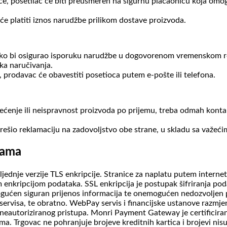
ce, posetilac će biti preusmeren na sigurnu plaćaonicu koja om
e platiti iznos narudžbe prilikom dostave proizvoda.
ako bi osigurao isporuku narudžbe u dogovorenom vremenskom r
ka naručivanja.
, prodavac će obavestiti posetioca putem e-pošte ili telefona.
tećenje ili neispravnost proizvoda po prijemu, treba odmah konta
rešio reklamaciju na zadovoljstvo obe strane, u skladu sa važeći
icama
ljednje verzije TLS enkripcije. Stranice za naplatu putem interne
enkripcijom podataka. SSL enkripcija je postupak šifriranja pod
mogućen siguran prijenos informacija te onemogućen nedozvoljen
ervisa, te obratno. WebPay servis i financijske ustanove razmje
 neautoriziranog pristupa. Monri Payment Gateway je certificir
. Trgovac ne pohranjuje brojeve kreditnih kartica i brojevi nis