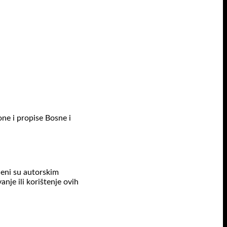
one i propise Bosne i
ićeni su autorskim
nje ili korištenje ovih