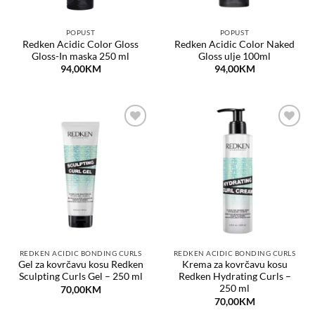
POPUST
POPUST
Redken Acidic Color Gloss
Redken Acidic Color Naked
Gloss-In maska 250 ml
Gloss ulje 100ml
94,00
KM
94,00
KM
Dodaj
Dodaj
na
na
listu
listu
želja
želja
REDKEN ACIDIC BONDING CURLS
REDKEN ACIDIC BONDING CURLS
Gel za kovrčavu kosu Redken
Krema za kovrčavu kosu
Sculpting Curls Gel – 250 ml
Redken Hydrating Curls –
250 ml
70,00
KM
70,00
KM