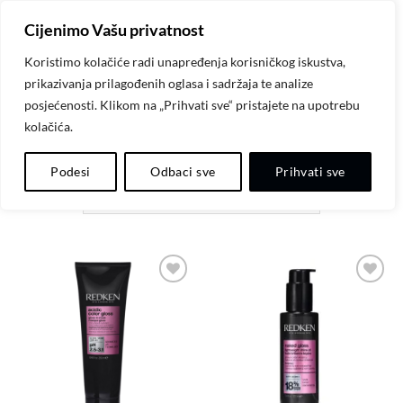
Skip
Cijenimo Vašu privatnost
to
content
Koristimo kolačiće radi unapređenja korisničkog iskustva,
prikazivanja prilagođenih oglasa i sadržaja te analize
POČETNA
/
REDKEN NYC
/
REDKEN ACIDIC BONDING
posjećenosti. Klikom na „Prihvati sve“ pristajete na upotrebu
CURLS
kolačića.
FILTER
Podesi
Odbaci sve
Prihvati sve
Dodaj
Dodaj
na
na
listu
listu
želja
želja