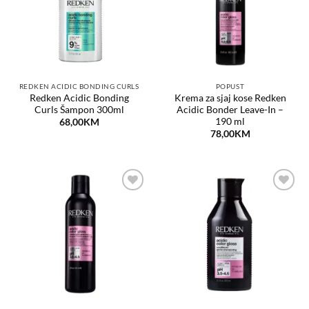
želja
želja
REDKEN ACIDIC BONDING CURLS
POPUST
Redken Acidic Bonding
Krema za sjaj kose Redken
Curls Šampon 300ml
Acidic Bonder Leave-In –
190 ml
68,00
KM
78,00
KM
Dodaj
Dodaj
na
na
listu
listu
želja
želja