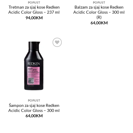
POPUST
POPUST
Tretman za sjaj kose Redken
Balzam za sjaj kose Redken
Acidic Color Gloss – 237 ml
Acidic Color Gloss – 300 ml
(R)
94,00
KM
64,00
KM
Dodaj
na
listu
želja
POPUST
Šampon za sjaj kose Redken
Acidic Color Gloss – 300 ml
64,00
KM