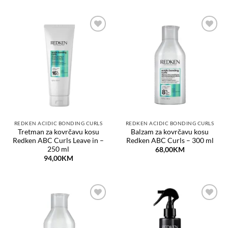
Dodaj
Dodaj
na
na
listu
listu
želja
želja
REDKEN ACIDIC BONDING CURLS
REDKEN ACIDIC BONDING CURLS
Tretman za kovrčavu kosu
Balzam za kovrčavu kosu
Redken ABC Curls Leave in –
Redken ABC Curls – 300 ml
250 ml
68,00
KM
94,00
KM
Dodaj
Dodaj
na
na
listu
listu