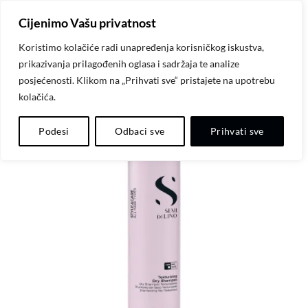
Skip
Cijenimo Vašu privatnost
to
content
Koristimo kolačiće radi unapređenja korisničkog iskustva,
prikazivanja prilagođenih oglasa i sadržaja te analize
posjećenosti. Klikom na „Prihvati sve“ pristajete na upotrebu
kolačića.
Dodaj
Podesi
Odbaci sve
Prihvati sve
na
listu
želja