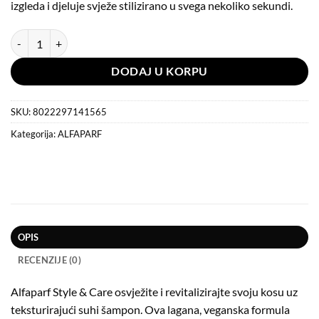
izgleda i djeluje svježe stilizirano u svega nekoliko sekundi.
Alfaparf Style & Care Texturizing Dry Shampoo - Šampon Za Suho Pra
DODAJ U KORPU
SKU:
8022297141565
Kategorija:
ALFAPARF
OPIS
RECENZIJE (0)
Alfaparf Style & Care osvježite i revitalizirajte svoju kosu uz
teksturirajući suhi šampon. Ova lagana, veganska formula