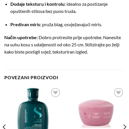
Dodaje teksturu i kontrolu:
idealno za postizanje
opuštenih stilova bez puno truda.
Predivan miris:
pruža blag, osvježavajući miris.
Način upotrebe:
Dobro protresite prije upotrebe. Nanesite
na suhu kosu s udaljenosti od oko 25 cm. Stilizirajte po želji
kako biste postigli svjež, teksturiran izgled.
POVEZANI PROIZVODI
Dodaj
Dodaj
na
na
listu
listu
želja
želja