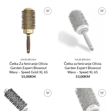
Dodaj
Dodaj
na
na
listu
listu
želja
želja
HAIR BRUSH
HAIR BRUSH
Četka Za feniranje Olivia
Četka za feniranje Olivia
Garden Expert Blowout
Garden Expert Blowout
Wavy – Speed Gold XL 65
Wavy – Speed XL 65
55,00
KM
53,00
KM
Dodaj
Dodaj
na
na
listu
listu
želja
želja