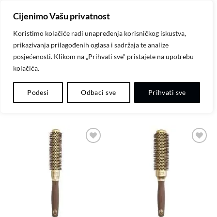
Skip
Cijenimo Vašu privatnost
to
content
Koristimo kolačiće radi unapređenja korisničkog iskustva,
prikazivanja prilagođenih oglasa i sadržaja te analize
POČETNA
/
OLIVIA GARDEN
posjećenosti. Klikom na „Prihvati sve“ pristajete na upotrebu
kolačića.
FILTER
Podesi
Odbaci sve
Prihvati sve
Dodaj
Dodaj
na
na
listu
listu
želja
želja