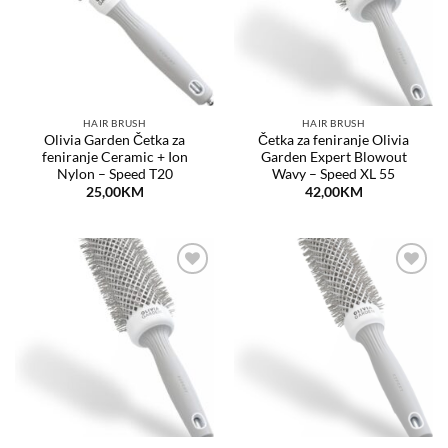
HAIR BRUSH
HAIR BRUSH
Olivia Garden Četka za
Četka za feniranje Olivia
feniranje Ceramic + Ion
Garden Expert Blowout
Nylon – Speed T20
Wavy – Speed XL 55
25,00
KM
42,00
KM
Dodaj
Dodaj
na
na
listu
listu
želja
želja