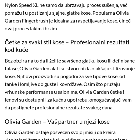
Nylon Speed XL ne samo da ubrzavaju proces sušenja, već
pomažu i u postizanju sjajne, glatke kose. Popularna Olivia
Garden Fingerbrush je idealna za raspetljavanje kose, čineći
ovaj proces lakim i brzim.
Četke za svaki stil kose – Profesionalni rezultati
kod kuće
Bez obzira na to da li želite savršeno glatku kosu ili definisane
talase, Olivia Garden alati su stvoreni da olakšaju stilizovanje
kose. Njihovi proizvodi su pogodni za sve tipove kose, od
tanke i lomljive do guste i kovrdžave. Osim što pružaju
vrhunske performanse u salonima, Olivia Garden četke i
fenovi su dostupni i za kućnu upotrebu, omogućavajući vam
da postignete profesionalne rezultate svakog dana.
Olivia Garden – Vaš partner u njezi kose
Olivia Garden ostaje posvećen svojoj misiji da kreira
visokokvalitetne alate koji olakšavaju svakodnevnu njegu