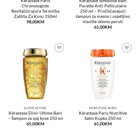
Kérastase Paris
Kérastase Symbiose Bain
Chronologiste
Purette Anti-Pelliculaire
Revitalizirajuća Termička
250 ml – Pročišćavajući
Zaštita Za Kosu 150ml
šampon za masno i osjetljivo
vlasište sklono peruti
98,00
KM
65,00
KM
Dodaj
Dodaj
na
na
listu
listu
želja
želja
ELIXIR ULTIME
KÉRASTASE PARIS
Kérastase Elixir Ultime Bain
Kérastase Paris Nutritive
– Šampon za sjaj kose 250 ml
Satin Kupka 250 ml
65,00
KM
65,00
KM