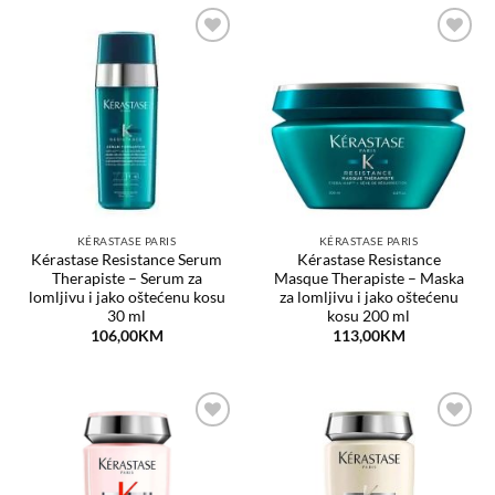
Dodaj
Dodaj
na
na
listu
listu
želja
želja
KÉRASTASE PARIS
KÉRASTASE PARIS
Kérastase Resistance Serum
Kérastase Resistance
Therapiste – Serum za
Masque Therapiste – Maska
lomljivu i jako oštećenu kosu
za lomljivu i jako oštećenu
30 ml
kosu 200 ml
106,00
KM
113,00
KM
Dodaj
Dodaj
na
na
listu
listu
želja
želja