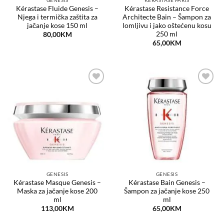
GENESIS
KÉRASTASE PARIS
Kérastase Fluide Genesis –
Kérastase Resistance Force
Njega i termička zaštita za
Architecte Bain – Šampon za
jačanje kose 150 ml
lomljivu i jako oštećenu kosu
250 ml
80,00
KM
65,00
KM
Dodaj
Dodaj
na
na
listu
listu
želja
želja
GENESIS
GENESIS
Kérastase Masque Genesis –
Kérastase Bain Genesis –
Maska za jačanje kose 200
Šampon za jačanje kose 250
ml
ml
113,00
KM
65,00
KM