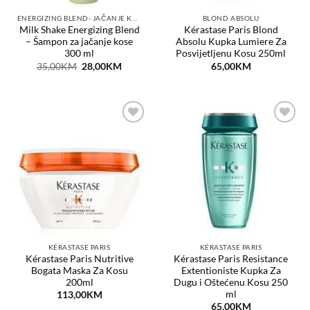
ENERGIZING BLEND- JAČANJE KOSE
BLOND ABSOLU
Milk Shake Energizing Blend
Kérastase Paris Blond
– Šampon za jačanje kose
Absolu Kupka Lumiere Za
300 ml
Posvijetljenu Kosu 250ml
Original
Current
35,00
KM
28,00
KM
65,00
KM
price
price
was:
is:
35,00KM.
28,00KM.
Dodaj
Dodaj
na
na
listu
listu
želja
želja
KÉRASTASE PARIS
KÉRASTASE PARIS
Kérastase Paris Nutritive
Kérastase Paris Resistance
Bogata Maska Za Kosu
Extentioniste Kupka Za
200ml
Dugu i Oštećenu Kosu 250
ml
113,00
KM
65,00
KM