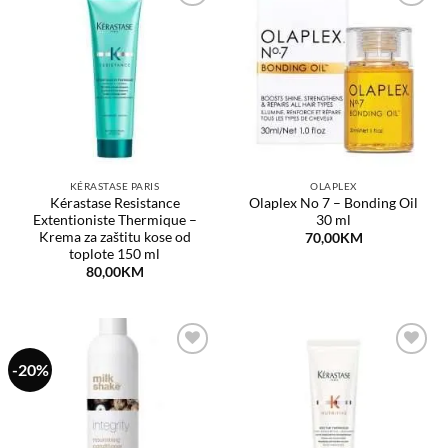
Dodaj
Dodaj
na
na
listu
listu
želja
želja
KÉRASTASE PARIS
OLAPLEX
Kérastase Resistance
Olaplex No 7 – Bonding Oil
Extentioniste Thermique –
30 ml
Krema za zaštitu kose od
70,00
KM
toplote 150 ml
80,00
KM
-20%
Dodaj
Dodaj
na
na
listu
listu
želja
želja