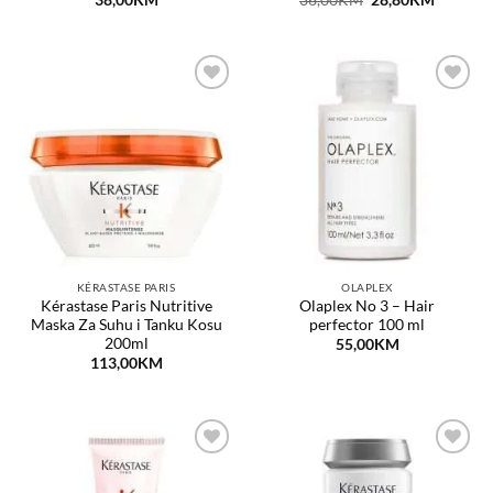
price
price
was:
is:
36,00KM.
28,80KM
Dodaj
Dodaj
na
na
listu
listu
želja
želja
KÉRASTASE PARIS
OLAPLEX
Kérastase Paris Nutritive
Olaplex No 3 – Hair
Maska Za Suhu i Tanku Kosu
perfector 100 ml
200ml
55,00
KM
113,00
KM
Dodaj
Dodaj
na
na