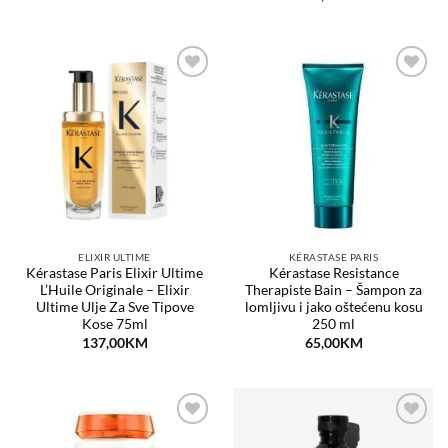
Dodaj
Dodaj
na
na
listu
listu
želja
želja
ELIXIR ULTIME
KÉRASTASE PARIS
Kérastase Paris Elixir Ultime
Kérastase Resistance
L’Huile Originale – Elixir
Therapiste Bain – Šampon za
Ultime Ulje Za Sve Tipove
lomljivu i jako oštećenu kosu
Kose 75ml
250 ml
137,00
KM
65,00
KM
Dodaj
Dodaj