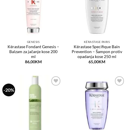
listu
listu
želja
želja
GENESIS
KÉRASTASE PARIS
Kérastase Fondant Genesis –
Kérastase Specifique Bain
Balzam za jačanje kose 200
Prevention – Šampon protiv
ml
opadanja kose 250 ml
86,00
KM
65,00
KM
-20%
Dodaj
Dodaj
na
na
listu
listu
želja
želja