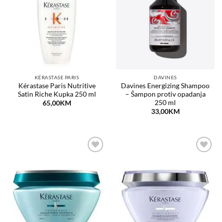
na
na
listu
listu
želja
želja
KÉRASTASE PARIS
DAVINES
Kérastase Paris Nutritive
Davines Energizing Shampoo
Satin Riche Kupka 250 ml
– Šampon protiv opadanja
250 ml
65,00
KM
33,00
KM
Dodaj
Dodaj
na
na
listu
listu
želja
želja