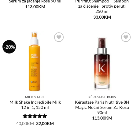
Serum za jačanje kose 90 ml
Purifing Shampoo – Šampon
za čišćenje i protiv peruti
113,00
KM
250 ml
33,00
KM
-20%
Dodaj
Dodaj
na
na
listu
listu
želja
želja
MILK SHAKE
KÉRASTASE PARIS
Milk Shake Incredibile Milk
Kérastase Paris Nutritive 8H
12 in 1, 150 ml
Magic Noćni Serum Za Kosu
90ml
113,00
KM
Ocjenjeno
Original
Current
40,00
KM
32,00
KM
price
price
5
od 5
was:
is:
40,00KM.
32,00KM.