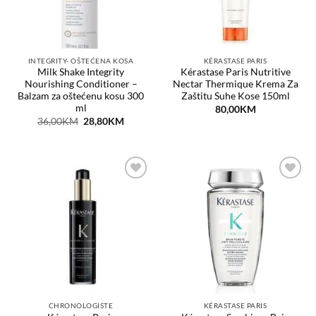
INTEGRITY- OŠTEĆENA KOSA
KÉRASTASE PARIS
Milk Shake Integrity
Kérastase Paris Nutritive
Nourishing Conditioner –
Nectar Thermique Krema Za
Balzam za oštećenu kosu 300
Zaštitu Suhe Kose 150ml
ml
80,00
KM
Original
Current
36,00
KM
28,80
KM
price
price
was:
is:
36,00KM.
28,80KM.
Dodaj
Dodaj
na
na
listu
listu
želja
želja
CHRONOLOGISTE
KÉRASTASE PARIS