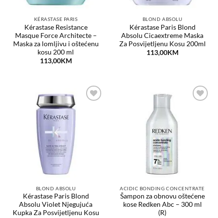
KÉRASTASE PARIS
BLOND ABSOLU
Kérastase Resistance
Kérastase Paris Blond
Masque Force Architecte –
Absolu Cicaextreme Maska
Maska za lomljivu i oštećenu
Za Posvijetljenu Kosu 200ml
kosu 200 ml
113,00
KM
113,00
KM
Dodaj
Dodaj
na
na
listu
listu
želja
želja
BLOND ABSOLU
ACIDIC BONDING CONCENTRATE
Kérastase Paris Blond
Šampon za obnovu oštećene
Absolu Violet Njegujuća
kose Redken Abc – 300 ml
Kupka Za Posvijetljenu Kosu
(R)