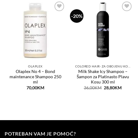
-20%
Dodaj
Dodaj
na
na
listu
listu
želja
želja
OLAPLEX
COLORED HAIR- ZA OBOJENU KOSU
Olaplex No 4 – Bond
Milk Shake Icy Shampoo –
maintenance Shampoo 250
Šampon za Platinasto Plavu
ml
Kosu 300 ml
Original
Current
70,00
KM
36,00
KM
28,80
KM
price
price
was:
is:
36,00KM.
28,80KM
POTREBAN VAM JE POMOĆ?