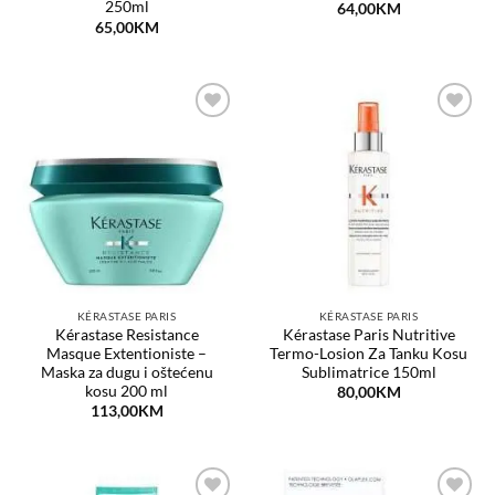
250ml
64,00
KM
65,00
KM
Dodaj
Dodaj
na
na
listu
listu
želja
želja
KÉRASTASE PARIS
KÉRASTASE PARIS
Kérastase Resistance
Kérastase Paris Nutritive
Masque Extentioniste –
Termo-Losion Za Tanku Kosu
Maska za dugu i oštećenu
Sublimatrice 150ml
kosu 200 ml
80,00
KM
113,00
KM