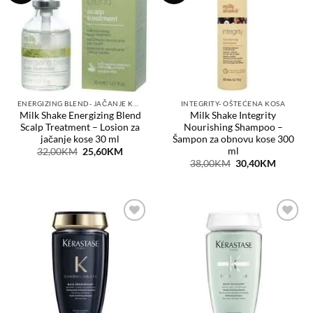
listu
listu
želja
želja
ENERGIZING BLEND- JAČANJE KOSE
INTEGRITY- OŠTEĆENA KOSA
Milk Shake Energizing Blend
Milk Shake Integrity
Scalp Treatment – Losion za
Nourishing Shampoo –
jačanje kose 30 ml
Šampon za obnovu kose 300
ml
Original
Current
32,00
KM
25,60
KM
price
price
Original
Current
38,00
KM
30,40
KM
was:
is:
price
price
32,00KM.
25,60KM.
was:
is:
38,00KM.
30,40KM
Dodaj
Dodaj
na
na
listu
listu
želja
želja