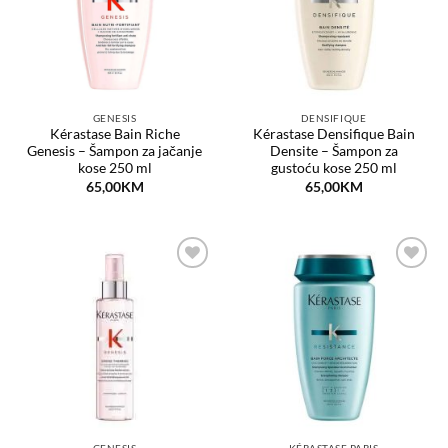
GENESIS
DENSIFIQUE
Kérastase Bain Riche
Kérastase Densifique Bain
Genesis – Šampon za jačanje
Densite – Šampon za
kose 250 ml
gustoću kose 250 ml
65,00
KM
65,00
KM
Dodaj
Dodaj
na
na
listu
listu
želja
želja