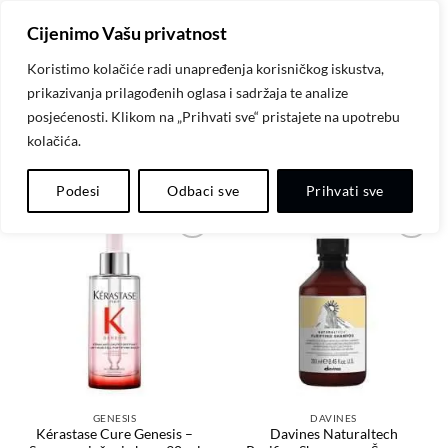
Skip
Cijenimo Vašu privatnost
to
content
Koristimo kolačiće radi unapređenja korisničkog iskustva,
prikazivanja prilagođenih oglasa i sadržaja te analize
POPULARNI PROIZVODI
posjećenosti. Klikom na „Prihvati sve“ pristajete na upotrebu
kolačića.
best_selling_products
Podesi
Odbaci sve
Prihvati sve
Dodaj
Dodaj
na
na
listu
listu
želja
želja
GENESIS
DAVINES
Kérastase Cure Genesis –
Davines Naturaltech