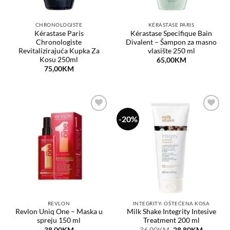
CHRONOLOGISTE
KÉRASTASE PARIS
Kérastase Paris
Kérastase Specifique Bain
Chronologiste
Divalent – Šampon za masno
Revitalizirajuća Kupka Za
vlasište 250 ml
Kosu 250ml
65,00
KM
75,00
KM
-20%
Dodaj
Dodaj
na
na
listu
listu
želja
želja
REVLON
INTEGRITY- OŠTEĆENA KOSA
Revlon Uniq One – Maska u
Milk Shake Integrity Intesive
spreju 150 ml
Treatment 200 ml
Original
Current
38,00
KM
36,00
KM
28,80
KM