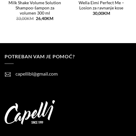
Milk Shake Volume Solution
Wella Eimi Perfect Me –
Shampoo-šampon za
Losion za ravnanje kose
volumen 300 ml
30,00
KM
Original
Current
33,00
KM
26,40
KM
price
price
was:
is:
33,00KM.
26,40KM.
POTREBAN VAM JE POMOĆ?
capellibl@gmail.com