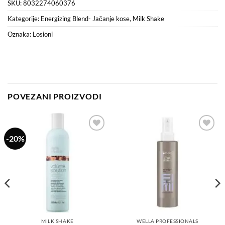
SKU:
8032274060376
Kategorije:
Energizing Blend- Jačanje kose
,
Milk Shake
Oznaka:
Losioni
POVEZANI PROIZVODI
-20%
Dodaj
Dodaj
na
na
listu
listu
želja
želja
MILK SHAKE
WELLA PROFESSIONALS