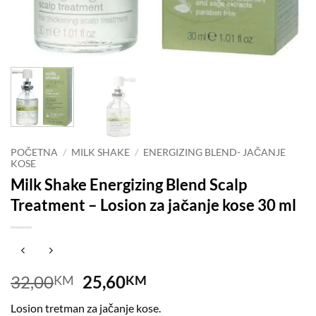
POČETNA
/
MILK SHAKE
/
ENERGIZING BLEND- JAČANJE
KOSE
Milk Shake Energizing Blend Scalp
Treatment – Losion za jačanje kose 30 ml
Original
Current
32,00
25,60
KM
KM
price
price
Losion tretman za jačanje kose.
was:
is: