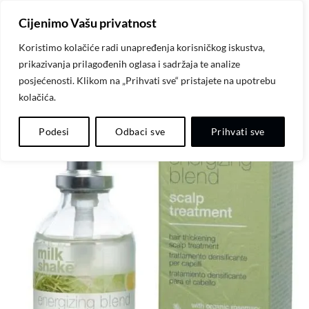
Skip
Cijenimo Vašu privatnost
to
content
Koristimo kolačiće radi unapređenja korisničkog iskustva,
prikazivanja prilagođenih oglasa i sadržaja te analize
posjećenosti. Klikom na „Prihvati sve“ pristajete na upotrebu
kolačića.
-20%
Dodaj
Podesi
Odbaci sve
Prihvati sve
na
listu
želja