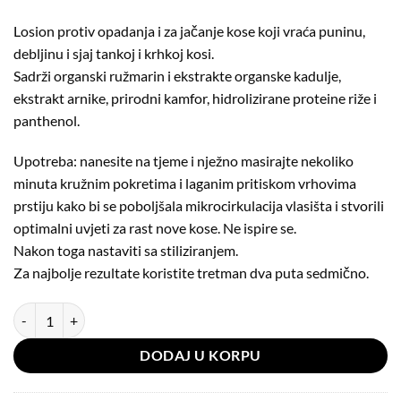
32,00KM.
25,60KM.
Losion protiv opadanja i za jačanje kose koji vraća puninu,
debljinu i sjaj tankoj i krhkoj kosi.
Sadrži organski ružmarin i ekstrakte organske kadulje,
ekstrakt arnike, prirodni kamfor, hidrolizirane proteine riže i
panthenol.
Upotreba: nanesite na tjeme i nježno masirajte nekoliko
minuta kružnim pokretima i laganim pritiskom vrhovima
prstiju kako bi se poboljšala mikrocirkulacija vlasišta i stvorili
optimalni uvjeti za rast nove kose. Ne ispire se.
Nakon toga nastaviti sa stiliziranjem.
Za najbolje rezultate koristite tretman dva puta sedmično.
Milk Shake Energizing Blend Scalp Treatment - Losion za jačanje kose
DODAJ U KORPU