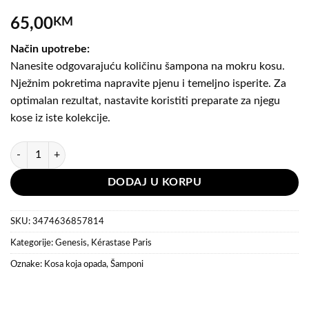
65,00
KM
Način upotrebe:
Nanesite odgovarajuću količinu šampona na mokru kosu.
Nježnim pokretima napravite pjenu i temeljno isperite. Za
optimalan rezultat, nastavite koristiti preparate za njegu
kose iz iste kolekcije.
Kérastase Bain Genesis - Šampon za jačanje kose 250 ml količina
DODAJ U KORPU
SKU:
3474636857814
Kategorije:
Genesis
,
Kérastase Paris
Oznake:
Kosa koja opada
,
Šamponi