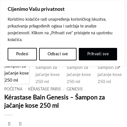
Skip
Cijenimo Vašu privatnost
to
content
Koristimo kolačiće radi unapređenja korisničkog iskustva,
prikazivanja prilagođenih oglasa i sadržaja te analize
posjećenosti. Klikom na „Prihvati sve“ pristajete na upotrebu
kolačića.
Dodaj
na
Podesi
Odbaci sve
Prihvati sve
listu
želja
POČETNA
/
KÉRASTASE PARIS
/
GENESIS
Kérastase Bain Genesis – Šampon za
jačanje kose 250 ml