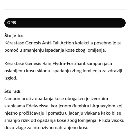
OPIS
Što je to:
Kérastase Genesis Anti-Fall Action kolekcija posebno je za
pomoć u smanjenju ispadanja kose zbog lomljenja.
Kérastase Genesis Bain Hydra-Fortifiant šampon jača
oslabljenu kosu sklonu ispadanju zbog lomljenja za zdraviji
izgled.
Što radi:
šampon protiv opadanja kose obogaćen je izvornim
stanicama Edelweissa, korijenom đumbira i Aquaxylom koji
nježno pročišćavaju i pomažu u jačanju vlakana kako bi se
smanjio rizik od opadanja kose zbog lomljenja. Pruža visoku
dozu vlage za intenzivno nahranjenu kosu.