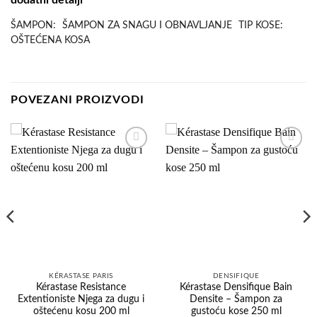
ŠAMPON:
ŠAMPON ZA SNAGU I OBNAVLJANJE
TIP KOSE:
OŠTEĆENA KOSA
POVEZANI PROIZVODI
Dodaj
Dodaj
na
na
listu
listu
želja
želja
KÉRASTASE PARIS
DENSIFIQUE
Kérastase Resistance
Kérastase Densifique Bain
Extentioniste Njega za dugu i
Densite – Šampon za
oštećenu kosu 200 ml
gustoću kose 250 ml