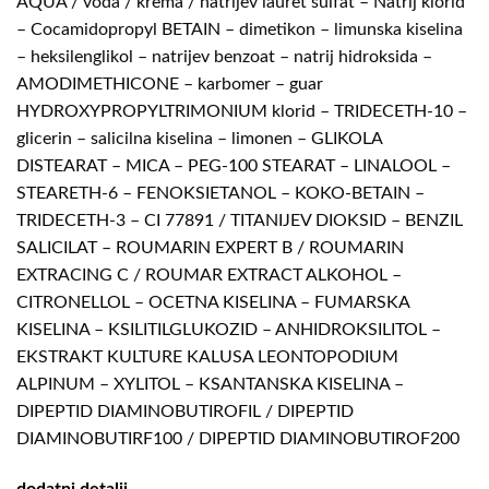
AQUA / voda / krema / natrijev lauret sulfat – Natrij klorid
– Cocamidopropyl BETAIN – dimetikon – limunska kiselina
– heksilenglikol – natrijev benzoat – natrij hidroksida –
AMODIMETHICONE – karbomer – guar
HYDROXYPROPYLTRIMONIUM klorid – TRIDECETH-10 –
glicerin – salicilna kiselina – limonen – GLIKOLA
DISTEARAT – MICA – PEG-100 STEARAT – LINALOOL –
STEARETH-6 – FENOKSIETANOL – KOKO-BETAIN –
TRIDECETH-3 – CI 77891 / TITANIJEV DIOKSID – BENZIL
SALICILAT – ROUMARIN EXPERT B / ROUMARIN
EXTRACING C / ROUMAR EXTRACT ALKOHOL –
CITRONELLOL – OCETNA KISELINA – FUMARSKA
KISELINA – KSILITILGLUKOZID – ANHIDROKSILITOL –
EKSTRAKT KULTURE KALUSA LEONTOPODIUM
ALPINUM – XYLITOL – KSANTANSKA KISELINA –
DIPEPTID DIAMINOBUTIROFIL / DIPEPTID
DIAMINOBUTIRF100 / DIPEPTID DIAMINOBUTIROF200
dodatni detalji