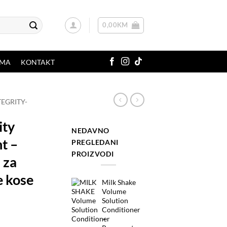
0,00
KM
AMA
KONTAKT
TEGRITY-
ity
NEDAVNO
t –
PREGLEDANI
PROIZVODI
 za
 kose
Milk Shake
Volume
Solution
Conditioner
–