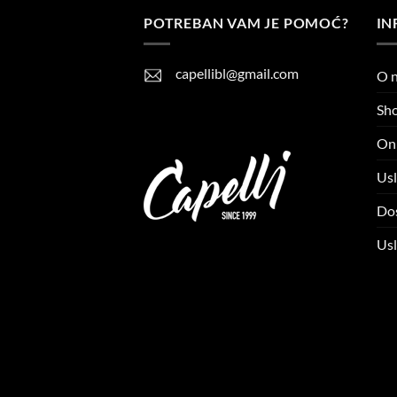
POTREBAN VAM JE POMOĆ?
IN
capellibl@gmail.com
O 
Sh
Onl
Usl
Do
Usl