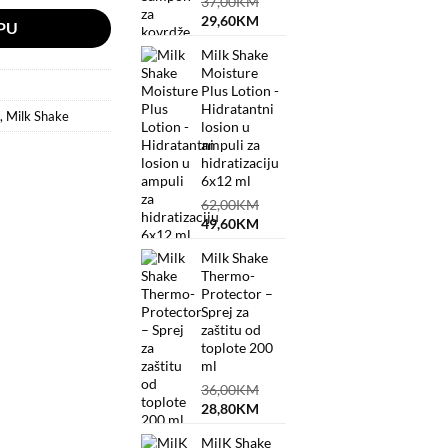
37,00
KM
Original
Current
29,60
KM
PU
price
price
Milk Shake
was:
is:
Moisture
37,00KM.
29,60KM.
Plus Lotion -
Hidratantni
,
Milk Shake
losion u
ampuli za
hidratizaciju
6x12 ml
62,00
KM
Original
Current
49,60
KM
price
price
Milk Shake
was:
is:
Thermo-
62,00KM.
49,60KM.
Protector –
Sprej za
zaštitu od
toplote 200
ml
36,00
KM
Original
Current
28,80
KM
price
price
MilK Shake
was:
is: