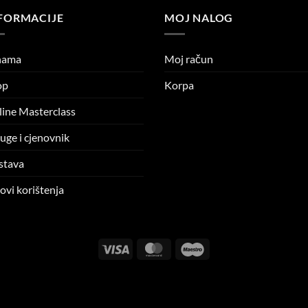
FORMACIJE
MOJ NALOG
nama
Moj račun
op
Korpa
ine Masterclass
uge i cjenovnik
stava
ovi korištenja
Visa
MasterCard
Maestro