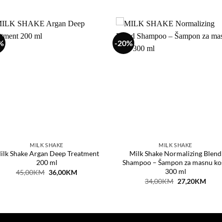
%
-20%
Dodaj
Dod
na
n
listu
lis
želja
žel
MILK SHAKE
MILK SHAKE
ilk Shake Argan Deep Treatment
Milk Shake Normalizing Blend
200 ml
Shampoo – Šampon za masnu ko
300 ml
Original
Current
45,00
KM
36,00
KM
price
price
Original
Curr
34,00
KM
27,20
KM
was:
is:
price
price
45,00KM.
36,00KM.
was:
is:
34,00KM.
27,2