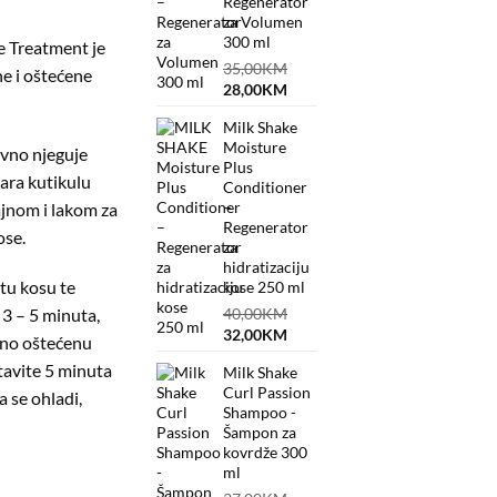
urrent
Regenerator
za Volumen
rice
300 ml
e Treatment je
:
35,00
KM
e i oštećene
8,40KM.
Original
Current
28,00
KM
price
price
Milk Shake
was:
is:
Moisture
35,00KM.
28,00KM.
ivno njeguje
Plus
vara kutikulu
Conditioner
–
ajnom i lakom za
Regenerator
ose.
za
hidratizaciju
tu kosu te
kose 250 ml
 3 – 5 minuta,
40,00
KM
Original
Current
32,00
KM
etno oštećenu
price
price
tavite 5 minuta
Milk Shake
was:
is:
Curl Passion
 se ohladi,
40,00KM.
32,00KM.
Shampoo -
Šampon za
kovrdže 300
ml
eatment - Intenzivna Maska za Obnovu Oštećene kose 500 ml količina