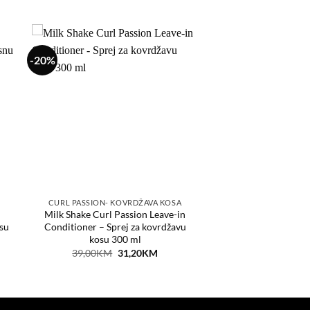
-20%
aj
Dodaj
a
na
tu
listu
ja
želja
CURL PASSION- KOVRDŽAVA KOSA
Milk Shake Curl Passion Leave-in
su
Conditioner – Sprej za kovrdžavu
kosu 300 ml
ent
Original
Current
39,00
KM
31,20
KM
price
price
was:
is:
0KM.
39,00KM.
31,20KM.