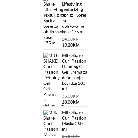
Lifestyling
36,00KM.
28,80KM.
Texturizing
Spritz - Sprej
za
oblikovanje
kose 175 ml
24,00
KM
Original
Current
19,20
KM
price
price
Milk Shake
was:
is:
Curl Passion
24,00KM.
19,20KM.
Defining Gel -
Gel Krema za
definisanje
kovrdža 200
ml
35,00
KM
Original
Current
28,00
KM
price
price
Milk Shake
was:
is:
Curl Passion
35,00KM.
28,00KM.
Maska 250
ml
35,00
KM