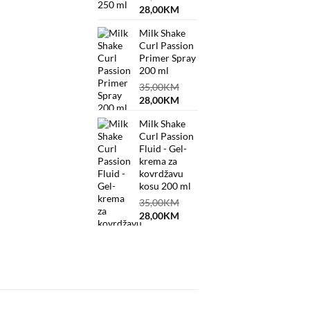
Original
Current
28,00
KM
price
price
Milk Shake
was:
is:
Curl Passion
35,00KM.
28,00KM.
Primer Spray
200 ml
35,00
KM
Original
Current
28,00
KM
price
price
Milk Shake
was:
is:
Curl Passion
35,00KM.
28,00KM.
Fluid - Gel-
krema za
kovrdžavu
kosu 200 ml
35,00
KM
Original
Current
28,00
KM
price
price
was:
is:
35,00KM.
28,00KM.