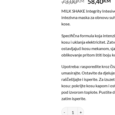
Original
C
73,00
58,40
KM
KM
price
p
MILK SHAKE Integrity Intesiv
was:
is
intezivna maska za obnovu suh
73,00KM.
5
kose.
Specifična formula koja intenz
kosu i uklanja elektricitet. Zat
ostavljajući kosu mekanom, sj
oblikovanje pritom štiti boju k
Upotreba: rasporedite kroz čis
umasirajte. Ostavite da djeluje
raščešljajte i isperite. Za izuz
kosu: pokrijte kosu kapom i os
pod izvorom toplote. Pustite da
zatim isperite.
Milk Shake Integrity Intesive Tr