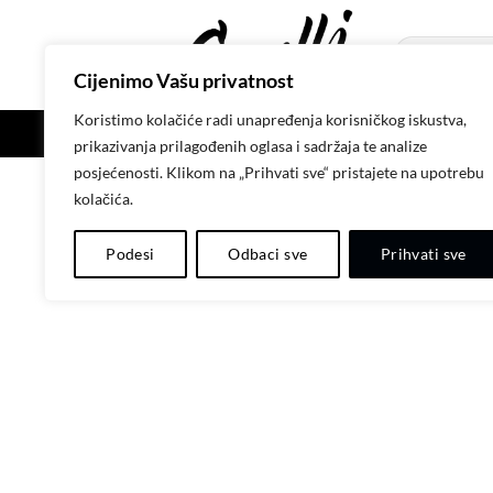
Skip
to
Pretraži:
content
Cijenimo Vašu privatnost
Koristimo kolačiće radi unapređenja korisničkog iskustva,
POČETNA
SH
prikazivanja prilagođenih oglasa i sadržaja te analize
posjećenosti. Klikom na „Prihvati sve“ pristajete na upotrebu
kolačića.
Podesi
Odbaci sve
Prihvati sve
-20%