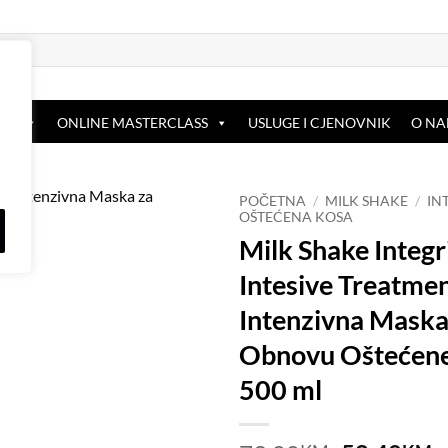
OP
ONLINE MASTERCLASS
USLUGE I CJENOVNIK
O N
POČETNA
/
MILK SHAKE
/
IN
OŠTEĆENA KOSA
Milk Shake Integr
Dodaj
na
Intesive Treatmen
listu
želja
Intenzivna Maska
Obnovu Oštećene
500 ml