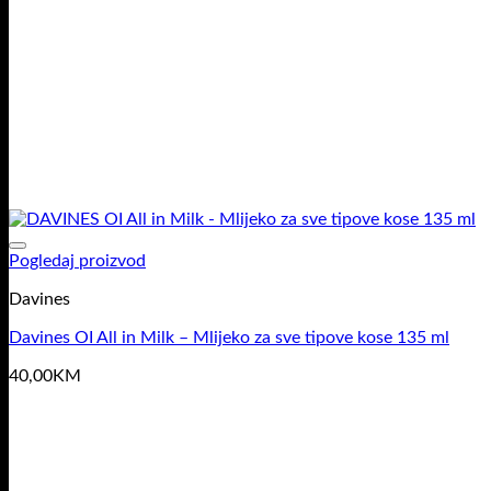
Pogledaj proizvod
Davines
Davines OI All in Milk – Mlijeko za sve tipove kose 135 ml
40,00
KM