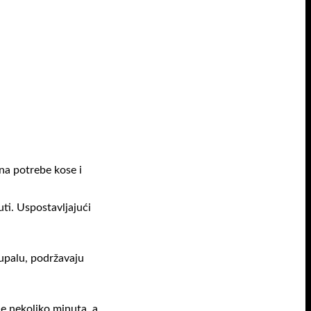
na potrebe kose i
uti. Uspostavljajući
 upalu, podržavaju
e nekoliko minuta, a