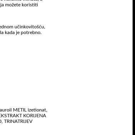
ja možete koristiti
nrednom učinkovitošću,
ela kada je potrebno.
lauroil METIL izetionat,
xacum EKSTRAKT KORIJENA
, TRINATRIJEV