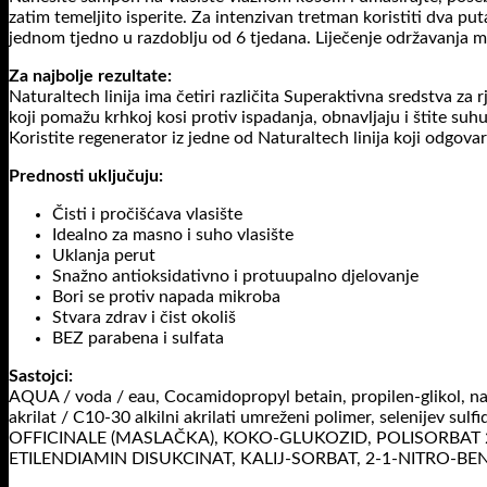
zatim temeljito isperite. Za intenzivan tretman koristiti dva p
jednom tjedno u razdoblju od 6 tjedana. Liječenje održavanja mo
Za najbolje rezultate:
Naturaltech linija ima četiri različita Superaktivna sredstva z
koji pomažu krhkoj kosi protiv ispadanja, obnavljaju i štite suhu 
Koristite regenerator iz jedne od Naturaltech linija koji odgova
Prednosti uključuju:
Čisti i pročišćava vlasište
Idealno za masno i suho vlasište
Uklanja perut
Snažno antioksidativno i protuupalno djelovanje
Bori se protiv napada mikroba
Stvara zdrav i čist okoliš
BEZ parabena i sulfata
Sastojci:
AQUA / voda / eau, Cocamidopropyl betain, propilen-glikol, natri
akrilat / C10-30 alkilni akrilati umreženi polimer, selenijev su
OFFICINALE (MASLAČKA), KOKO-GLUKOZID, POLISORBAT 20
ETILENDIAMIN DISUKCINAT, KALIJ-SORBAT, 2-1-NITRO-BEN