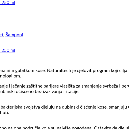
ti
,
Šamponi
nalnim gubitkom kose, Naturaltech je cjelovit program koji cilja 
hnologijom.
e i jačanje zaštitne barijere vlasišta za smanjenje svrbeža i per
dubinski očišćeno bez izazivanja iritacije.
ibakterijska svojstva djeluju na dubinski čišćenje kose, smanjuju
huti.
no na ona područja koja su najviše pogođena. Ostavite da djeluj