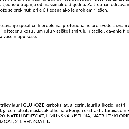
uta tjedno u trajanju od maksimalno 3 tjedna. Za tretman održavan
že se prekinuti prije 6 tjedana ako je problem riješen.
a rješavanje specifičnih problema, profesionalne proizvode s izva
i oštećenu kosu , umiruju vlasište i smiruju iritacije , davanje tij
ra vašem tipu kose.
jev lauril GLUKOZE karboksilat, glicerin, lauril glikozid, natrij 
lfid, gliceril oleat, maslačak officinale korijen ekstrakt / tara
, NATRIJ BENZOAT, LIMUNSKA KISELINA, NATRIJEV KLORID
ZOAT, 2-1-BENZOAT, L.