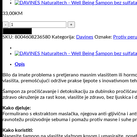
33,00
KM
Davines
Naturaltech
Dodaj u korpu
Purifing
SKU:
8004608236580
Kategorija:
Davines
Oznake:
Protiv peru
Shampoo
-
Šampon
za
Opis
čišćenje
i
Bilo da imate problema s pretjerano masnim vlasištem ili hormo
protiv
vlasišta, premošćujući održive prakse ljepote s inovativnom te
peruti
250
Šampon za pročišćavanje i detoksikaciju za dubinsko pročišćavanj
ml
zdravo okruženje za rast kose, vlasište je zdravo, bez ljuskica i 
količina
Kako djeluje:
Formulirano s ekstraktom maslačka, njegova anti-gljivična i ant
ravnotežu proizvodnje sebuma i pomažu protiv masne i suhe pr
Kako koristiti:
Nanesite šampon na vlasište vlažnom kosom i umasirajte, poseb