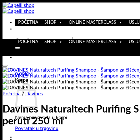
Skip
to
content
POČETNA
SHOP
ONLINE MASTERCLASS
USLU
Pretraži:
POČETNA
SHOP
ONLINE MASTERCLASS
USLU
0,00
KM
Korpa
Početna
/
Davines
Davines Naturaltech Purifing 
Nema proizvoda u korpi
peruti 250 ml
Povratak u trgovinu