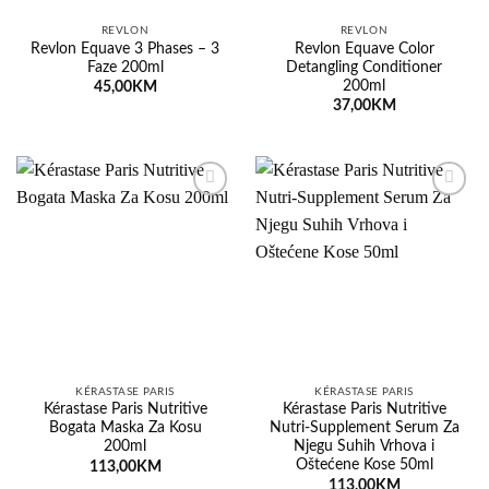
REVLON
REVLON
Revlon Equave 3 Phases – 3
Revlon Equave Color
Faze 200ml
Detangling Conditioner
200ml
45,00
KM
37,00
KM
Dodaj
Dodaj
na
na
listu
listu
želja
želja
KÉRASTASE PARIS
KÉRASTASE PARIS
Kérastase Paris Nutritive
Kérastase Paris Nutritive
Bogata Maska Za Kosu
Nutri-Supplement Serum Za
200ml
Njegu Suhih Vrhova i
Oštećene Kose 50ml
113,00
KM
113,00
KM