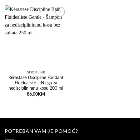
Dodaj
na
listu
želja
DISCIPLINE
Kérastase Discipline Fondant
Fluidealiste – Njega za
nediscipliniranu kosu 200 ml
86,00
KM
POTREBAN VAM JE POMOĆ?