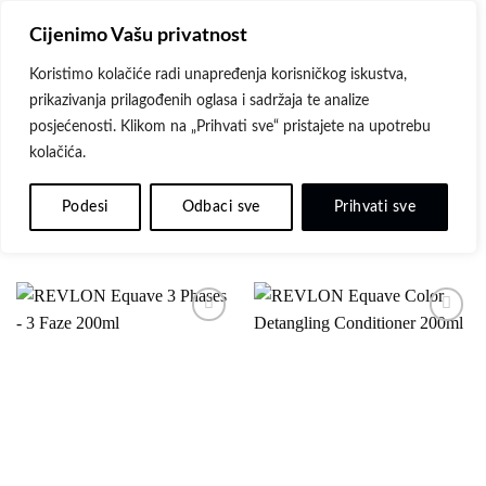
Skip
Cijenimo Vašu privatnost
to
content
Koristimo kolačiće radi unapređenja korisničkog iskustva,
prikazivanja prilagođenih oglasa i sadržaja te analize
POČETNA
/
PROIZVODI OZNAČENI “NJEGA ZA KOSU”
posjećenosti. Klikom na „Prihvati sve“ pristajete na upotrebu
kolačića.
FILTER
Podesi
Odbaci sve
Prihvati sve
Dodaj
Dodaj
na
na
listu
listu
želja
želja