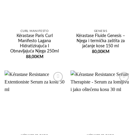
CURL MANIFESTO
GENESIS
Kérastase Paris Curl
Kérastase Fluide Genesis –
Manifesto Lagana
Njega i termička zaštita za
Hidratizirajuća I
jačanje kose 150 ml
Obnavljajuća Njega 250ml
80,00
KM
88,00
KM
Dodaj
Dodaj
na
na
listu
listu
želja
želja