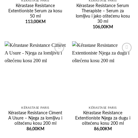
KÉRASTASE PARIS
KÉRASTASE PARIS
Kérastase Resistance
Kérastase Resistance Serum
Extentioniste Serum za kosu
Therapiste – Serum za
50 ml
lomljivu i jako oštećenu kosu
30 ml
113,00
KM
106,00
KM
Dodaj
Dodaj
na
na
listu
listu
želja
želja
KÉRASTASE PARIS
KÉRASTASE PARIS
Kérastase Resistance Ciment
Kérastase Resistance
A Usure – Njega za lomljivu i
Extentioniste Njega za dugu i
oštećenu kosu 200 ml
oštećenu kosu 200 ml
86,00
KM
86,00
KM