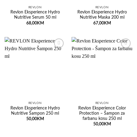
REVLON
REVLON
Revlon Eksperience Hydro
Revlon Eksperience Hydro
Nutritive Serum 50 ml
Nutritive Maska 200 ml
68,00
KM
67,00
KM
Dodaj
Dodaj
na
na
listu
listu
želja
želja
REVLON
REVLON
Revlon Eksperience Hydro
Revlon Eksperience Color
Nutritive Šampon 250 ml
Protection – Šampon za
farbanu kosu 250 ml
50,00
KM
50,00
KM