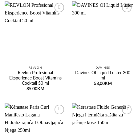
Dodaj
Dodaj
na
na
listu
listu
želja
želja
REVLON
DAVINES
Revlon Profesional
Davines OI Liquid Luster 300
Eksperience Boost Vitamins
ml
Cocktail 50 ml
58,00
KM
85,00
KM
Dodaj
Dodaj
na
na
listu
listu
želja
želja