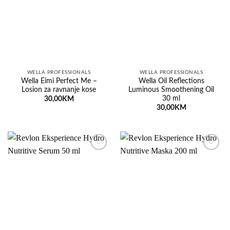
listu
listu
želja
želja
WELLA PROFESSIONALS
WELLA PROFESSIONALS
Wella Eimi Perfect Me –
Wella Oil Reflections
Losion za ravnanje kose
Luminous Smoothening Oil
30 ml
30,00
KM
30,00
KM
Dodaj
Dodaj
na
na
listu
listu
želja
želja