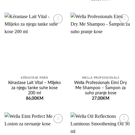
Dodaj
Dodaj
na
na
listu
listu
želja
želja
KÉRASTASE PARIS
WELLA PROFESSIONALS
Kérastase Lait Vital – Mlijeko
Wella Professionals Eimi Dry
za njegu tanke suhe kose
Me Shampoo – Šampon za
200 ml
suho pranje kose
86,00
KM
27,00
KM
Dodaj
Dodaj
na
na