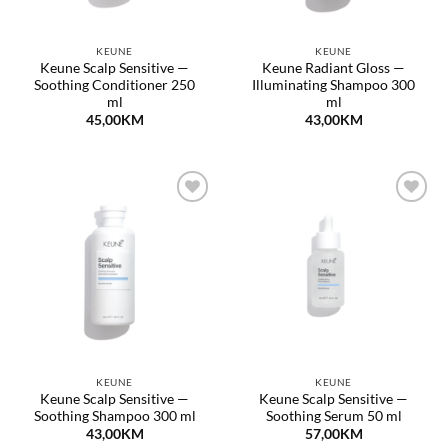
KEUNE
KEUNE
Keune Scalp Sensitive —
Keune Radiant Gloss —
Soothing Conditioner 250
Illuminating Shampoo 300
ml
ml
45,00
KM
43,00
KM
Dodaj
Dodaj
na
na
listu
listu
želja
želja
KEUNE
KEUNE
Keune Scalp Sensitive —
Keune Scalp Sensitive —
Soothing Shampoo 300 ml
Soothing Serum 50 ml
43,00
KM
57,00
KM