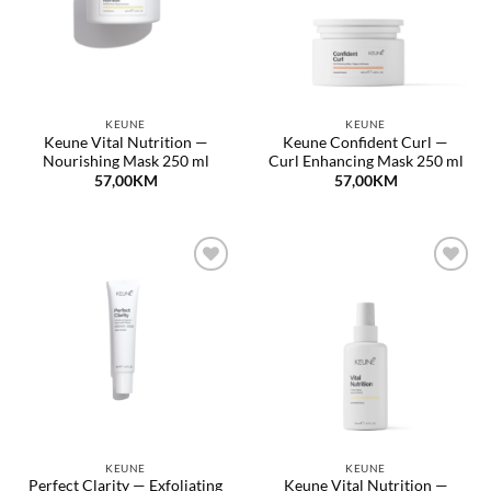
KEUNE
KEUNE
Keune Vital Nutrition —
Keune Confident Curl —
Nourishing Mask 250 ml
Curl Enhancing Mask 250 ml
57,00
KM
57,00
KM
Dodaj
Dodaj
na
na
listu
listu
želja
želja
KEUNE
KEUNE
Perfect Clarity — Exfoliating
Keune Vital Nutrition —