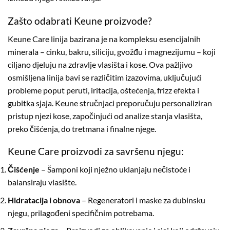
Zašto odabrati Keune proizvode?
Keune Care linija bazirana je na kompleksu esencijalnih
minerala – cinku, bakru, siliciju, gvožđu i magnezijumu – koji
ciljano djeluju na zdravlje vlasišta i kose. Ova pažljivo
osmišljena linija bavi se različitim izazovima, uključujući
probleme poput peruti, iritacija, oštećenja, frizz efekta i
gubitka sjaja. Keune stručnjaci preporučuju personaliziran
pristup njezi kose, započinjući od analize stanja vlasišta,
preko čišćenja, do tretmana i finalne njege.
Keune Care proizvodi za savršenu njegu:
Čišćenje
– Šamponi koji nježno uklanjaju nečistoće i
balansiraju vlasište.
Hidratacija i obnova
– Regeneratori i maske za dubinsku
njegu, prilagođeni specifičnim potrebama.