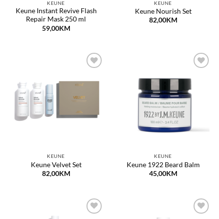
KEUNE
KEUNE
Keune Instant Revive Flash
Keune Nourish Set
Repair Mask 250 ml
82,00
KM
59,00
KM
Dodaj
Dodaj
na
na
listu
listu
želja
želja
KEUNE
KEUNE
Keune Velvet Set
Keune 1922 Beard Balm
82,00
KM
45,00
KM