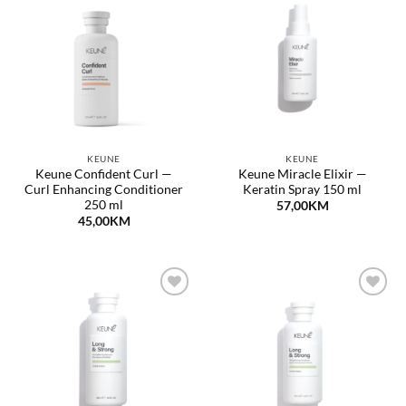
Dodaj
Dodaj
na
na
listu
listu
želja
želja
KEUNE
KEUNE
Keune Confident Curl —
Keune Miracle Elixir —
Curl Enhancing Conditioner
Keratin Spray 150 ml
250 ml
57,00
KM
45,00
KM
Dodaj
Dodaj
na
na
listu
listu
želja
želja