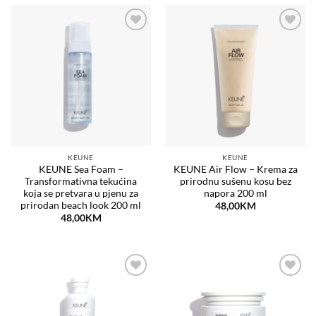
Dodaj
Dodaj
na
na
listu
listu
želja
želja
KEUNE
KEUNE
KEUNE Sea Foam –
KEUNE Air Flow – Krema za
Transformativna tekućina
prirodnu sušenu kosu bez
koja se pretvara u pjenu za
napora 200 ml
prirodan beach look 200 ml
48,00
KM
48,00
KM
Dodaj
Dodaj
na
na
listu
listu
želja
želja