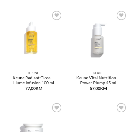
Dodaj
Dodaj
na
na
listu
listu
želja
želja
KEUNE
KEUNE
Keune Radiant Gloss —
Keune Vital Nutrition —
Illume Infusion 100 ml
Power Plump 45 ml
77,00
KM
57,00
KM
Dodaj
Dodaj
na
na
listu
listu
želja
želja