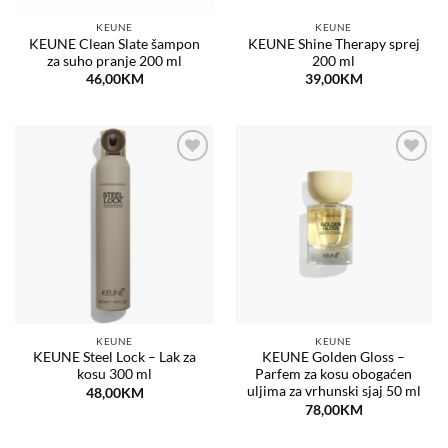
KEUNE
KEUNE
KEUNE Clean Slate šampon
KEUNE Shine Therapy sprej
za suho pranje 200 ml
200 ml
46,00
KM
39,00
KM
Dodaj
Dodaj
na
na
listu
listu
želja
želja
KEUNE
KEUNE
KEUNE Steel Lock – Lak za
KEUNE Golden Gloss –
kosu 300 ml
Parfem za kosu obogaćen
uljima za vrhunski sjaj 50 ml
48,00
KM
78,00
KM