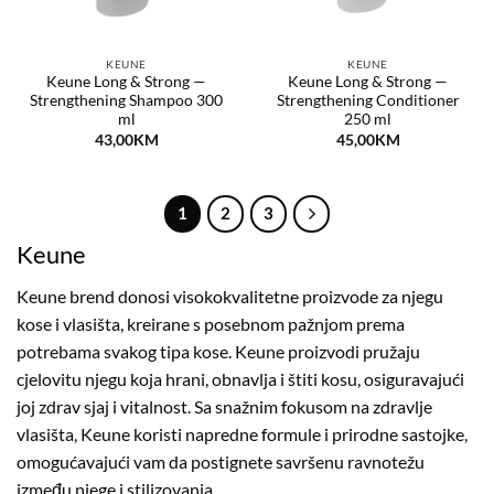
KEUNE
KEUNE
Keune Long & Strong —
Keune Long & Strong —
Strengthening Shampoo 300
Strengthening Conditioner
ml
250 ml
43,00
KM
45,00
KM
1
2
3
Keune
Keune brend donosi visokokvalitetne proizvode za njegu
kose i vlasišta, kreirane s posebnom pažnjom prema
potrebama svakog tipa kose. Keune proizvodi pružaju
cjelovitu njegu koja hrani, obnavlja i štiti kosu, osiguravajući
joj zdrav sjaj i vitalnost. Sa snažnim fokusom na zdravlje
vlasišta, Keune koristi napredne formule i prirodne sastojke,
omogućavajući vam da postignete savršenu ravnotežu
između njege i stilizovanja.