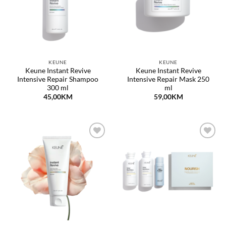
KEUNE
KEUNE
Keune Instant Revive
Keune Instant Revive
Intensive Repair Shampoo
Intensive Repair Mask 250
300 ml
ml
45,00
KM
59,00
KM
Dodaj
Dodaj
na
na
listu
listu
želja
želja