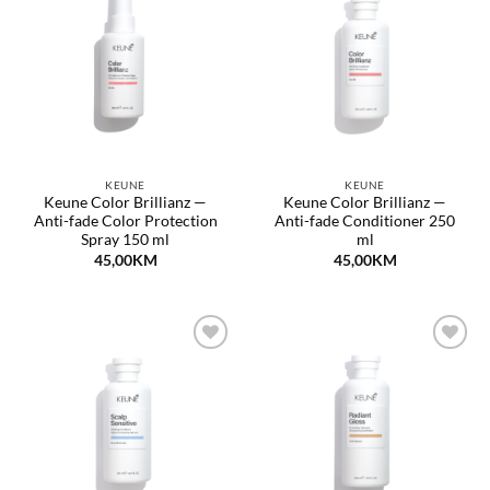
Dodaj
Dodaj
na
na
listu
listu
želja
želja
KEUNE
KEUNE
Keune Color Brillianz —
Keune Color Brillianz —
Anti-fade Color Protection
Anti-fade Conditioner 250
Spray 150 ml
ml
45,00
KM
45,00
KM
Dodaj
Dodaj
na
na
listu
listu
želja
želja