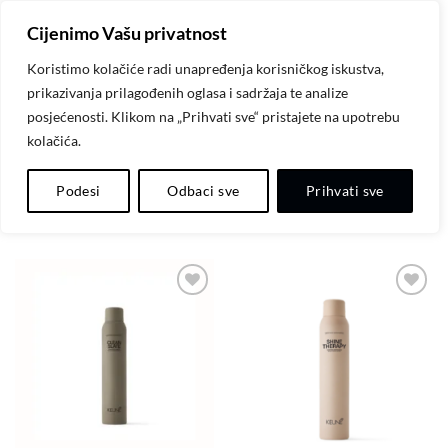
Skip
Cijenimo Vašu privatnost
to
content
Koristimo kolačiće radi unapređenja korisničkog iskustva,
prikazivanja prilagođenih oglasa i sadržaja te analize
POČETNA
/
KEUNE
posjećenosti. Klikom na „Prihvati sve“ pristajete na upotrebu
kolačića.
FILTER
Podesi
Odbaci sve
Prihvati sve
Dodaj
Dodaj
na
na
listu
listu
želja
želja