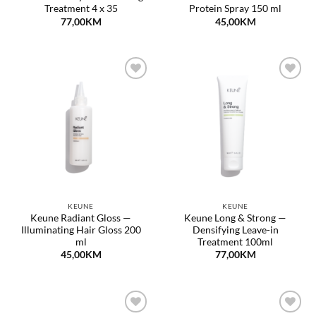
Treatment 4 x 35
Protein Spray 150 ml
77,00
KM
45,00
KM
Dodaj
Dodaj
na
na
listu
listu
želja
želja
KEUNE
KEUNE
Keune Radiant Gloss —
Keune Long & Strong —
Illuminating Hair Gloss 200
Densifying Leave-in
ml
Treatment 100ml
45,00
KM
77,00
KM