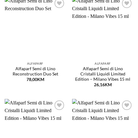
Dodaj
Dodaj
na
na
listu
listu
želja
želja
ALFAPARF
ALFAPARF
Alfaparf Semi di Lino
Alfaparf Semi di Lino
Reconstruction Duo Set
Cristalli Liquidi Limited
Edition – Milano Vibes 15 ml
78,00
KM
26,16
KM
Dodaj
Dodaj
na
na
listu
listu
želja
želja