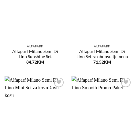
listu
listu
želja
želja
ALFAPARF
ALFAPARF
Alfaparf Milano Semi Di
Alfaparf Milano Semi Di
Lino Sunshine Set
Lino Set za obnovu tjemena
84,72
KM
71,52
KM
Dodaj
Dodaj
na
na
listu
listu
želja
želja