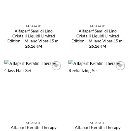
ALFAPARF
ALFAPARF
Alfaparf Semi di Lino
Alfaparf Semi di Lino
Cristalli Liquidi Limited
Cristalli Liquidi Limited
Edition – Milano Vibes 15 ml
Edition – Milano Vibes 15 ml
26,16
KM
26,16
KM
Dodaj
Dodaj
na
na
listu
listu
želja
želja
ALFAPARF
ALFAPARF
Alfaparf Keratin Therapy
Alfaparf Keratin Therapy