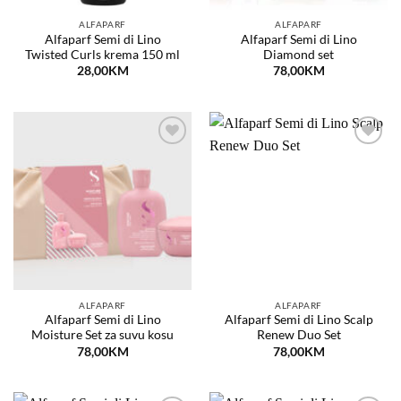
ALFAPARF
ALFAPARF
Alfaparf Semi di Lino
Alfaparf Semi di Lino
Twisted Curls krema 150 ml
Diamond set
28,00
KM
78,00
KM
Dodaj
Dodaj
na
na
listu
listu
želja
želja
ALFAPARF
ALFAPARF
Alfaparf Semi di Lino
Alfaparf Semi di Lino Scalp
Moisture Set za suvu kosu
Renew Duo Set
78,00
KM
78,00
KM