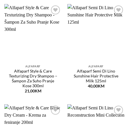
Dodaj
Dodaj
na
na
listu
listu
želja
želja
ALFAPARF
ALFAPARF
Alfaparf Style & Care
Alfaparf Semi Di Lino
Texturizing Dry Shampoo –
Sunshine Hair Protective
Šampon Za Suho Pranje
Milk 125ml
Kose 300ml
40,00
KM
21,00
KM
Dodaj
Dodaj
na
na
listu
listu