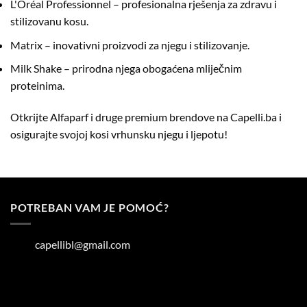
L'Oréal Professionnel
– profesionalna rješenja za zdravu i
stilizovanu kosu.
Matrix
– inovativni proizvodi za njegu i stilizovanje.
Milk Shake
– prirodna njega obogaćena mliječnim
proteinima.
Otkrijte Alfaparf i druge premium brendove na
Capelli.ba
i
osigurajte svojoj kosi vrhunsku njegu i ljepotu!
POTREBAN VAM JE POMOĆ?
capellibl@gmail.com