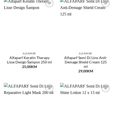
Dodaj
Dodaj
na
na
listu
listu
želja
želja
ALFAPARF
ALFAPARF
Alfaparf Keratin Therapy
Alfaparf Semi Di Lino Anti-
Lisse Design Šampon 250 ml
Demage Shield Cream 125
ml
25,00
KM
29,00
KM
Dodaj
Dodaj
na
na
listu
listu
želja
želja