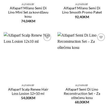
ALFAPARF
ALFAPARF
Alfaparf Milano Semi Di
Alfaparf Milano Semi Di
Lino Mini Set za kovrdžavu
Lino Smooth Promo Paket
kosu
92,40
KM
74,04
KM
Dodaj
Dodaj
na
na
listu
listu
želja
želja
ALFAPARF
ALFAPARF
Alfaparf Scalp Renew Hair
Alfaparf Semi Di Lino
Loss Losion 12×10 ml
Reconstruction Set – Za
oštećenu kosu
54,00
KM
68,00
KM