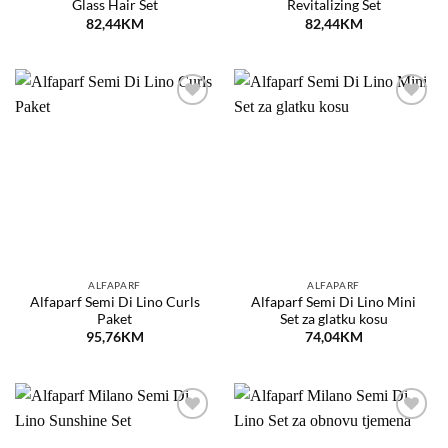
Glass Hair Set
Revitalizing Set
82,44
KM
82,44
KM
Dodaj
Dodaj
na
na
listu
listu
želja
želja
ALFAPARF
ALFAPARF
Alfaparf Semi Di Lino Curls
Alfaparf Semi Di Lino Mini
Paket
Set za glatku kosu
95,76
KM
74,04
KM
Dodaj
Dodaj
na
na