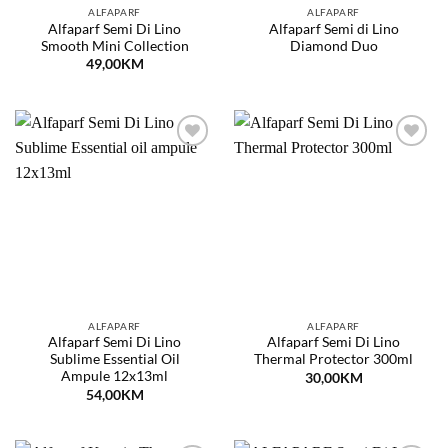
ALFAPARF
ALFAPARF
Alfaparf Semi Di Lino
Alfaparf Semi di Lino
Smooth Mini Collection
Diamond Duo
49,00
KM
Dodaj
Dodaj
na
na
listu
listu
želja
želja
ALFAPARF
ALFAPARF
Alfaparf Semi Di Lino
Alfaparf Semi Di Lino
Sublime Essential Oil
Thermal Protector 300ml
Ampule 12x13ml
30,00
KM
54,00
KM