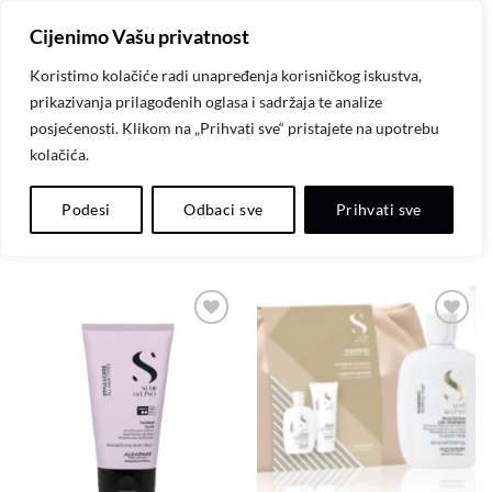
Skip
Cijenimo Vašu privatnost
to
content
Koristimo kolačiće radi unapređenja korisničkog iskustva,
prikazivanja prilagođenih oglasa i sadržaja te analize
POČETNA
/
ALFAPARF
posjećenosti. Klikom na „Prihvati sve“ pristajete na upotrebu
kolačića.
FILTER
Podesi
Odbaci sve
Prihvati sve
Dodaj
Dodaj
na
na
listu
listu
želja
želja