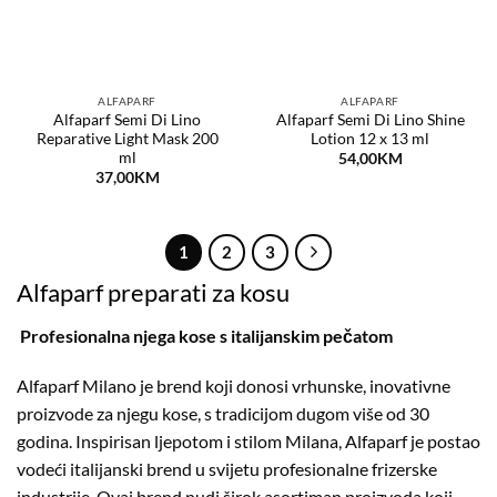
ALFAPARF
ALFAPARF
Alfaparf Semi Di Lino
Alfaparf Semi Di Lino Shine
Reparative Light Mask 200
Lotion 12 x 13 ml
ml
54,00
KM
37,00
KM
1
2
3
Alfaparf preparati za kosu
Profesionalna njega kose s italijanskim pečatom
Alfaparf Milano je brend koji donosi vrhunske, inovativne
proizvode za njegu kose, s tradicijom dugom više od 30
godina. Inspirisan ljepotom i stilom Milana, Alfaparf je postao
vodeći italijanski brend u svijetu profesionalne frizerske
industrije. Ovaj brend nudi širok asortiman proizvoda koji