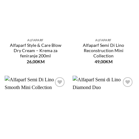
želja
želja
ALFAPARF
ALFAPARF
Alfaparf Style & Care Blow
Alfaparf Semi Di Lino
Dry Cream – Krema za
Reconstruction Mini
feniranje 200ml
Collection
26,00
KM
49,00
KM
Dodaj
Dodaj
na
na
listu
listu
želja
želja