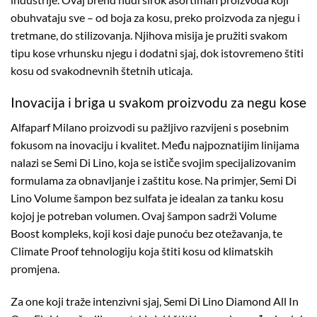
obuhvataju sve – od boja za kosu, preko proizvoda za njegu i
tretmane, do stilizovanja. Njihova misija je pružiti svakom
tipu kose vrhunsku njegu i dodatni sjaj, dok istovremeno štiti
kosu od svakodnevnih štetnih uticaja.
Inovacija i briga u svakom proizvodu za negu kose
Alfaparf Milano proizvodi su pažljivo razvijeni s posebnim
fokusom na inovaciju i kvalitet. Među najpoznatijim linijama
nalazi se Semi Di Lino, koja se ističe svojim specijalizovanim
formulama za obnavljanje i zaštitu kose. Na primjer, Semi Di
Lino Volume šampon bez sulfata je idealan za tanku kosu
kojoj je potreban volumen. Ovaj šampon sadrži Volume
Boost kompleks, koji kosi daje punoću bez otežavanja, te
Climate Proof tehnologiju koja štiti kosu od klimatskih
promjena.
Za one koji traže intenzivni sjaj, Semi Di Lino Diamond All In