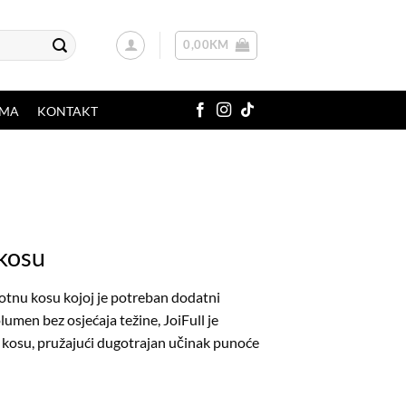
0,00
KM
AMA
KONTAKT
 kosu
ivotnu kosu kojoj je potreban dodatni
lumen bez osjećaja težine, JoiFull je
ja kosu, pružajući dugotrajan učinak punoće