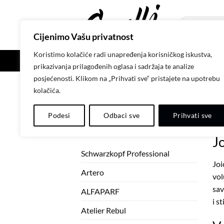
Skip
to
Pretraži:
content
Cijenimo Vašu privatnost
Koristimo kolačiće radi unapređenja korisničkog iskustva,
POČETNA
SH
prikazivanja prilagođenih oglasa i sadržaja te analize
posjećenosti. Klikom na „Prihvati sve“ pristajete na upotrebu
kolačića.
POČETNA
/
JOICO
/
JOIFULL
Podesi
Odbaci sve
Prihvati sve
KATEGORIJE PROIZVODA
Nis
J
Schwarzkopf Professional
Joi
Artero
vol
sav
ALFAPARF
i st
Atelier Rebul