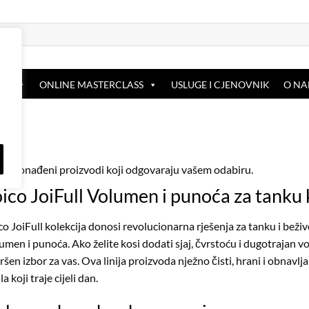
OP
ONLINE MASTERCLASS
USLUGE I CJENOVNIK
O N
u pronađeni proizvodi koji odgovaraju vašem odabiru.
oico JoiFull Volumen i punoća za tanku
co JoiFull kolekcija donosi revolucionarna rješenja za tanku i bež
umen i punoća. Ako želite kosi dodati sjaj, čvrstoću i dugotrajan vo
ršen izbor za vas. Ova linija proizvoda nježno čisti, hrani i obnavl
ila koji traje cijeli dan.