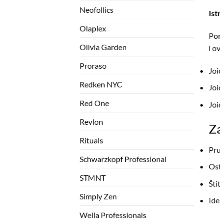
Neofollics
Ist
Olaplex
Por
Olivia Garden
i o
Proraso
Joi
Redken NYC
Joi
Red One
Joi
Revlon
Za
Rituals
Pru
Schwarzkopf Professional
Ost
STMNT
Šti
Simply Zen
Ide
Wella Professionals