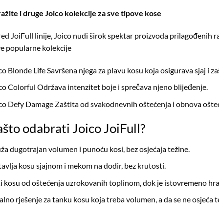
ražite i druge Joico kolekcije za sve tipove kose
ed JoiFull linije, Joico nudi širok spektar proizvoda prilagođenih 
ve popularne kolekcije
co Blonde Life
Savršena njega za plavu kosu koja osigurava sjaj i zaš
co Colorful
Održava intenzitet boje i sprečava njeno blijeđenje.
co Defy Damage
Zaštita od svakodnevnih oštećenja i obnova ošte
što odabrati Joico JoiFull?
ža dugotrajan volumen i punoću kosi, bez osjećaja težine.
avlja kosu sjajnom i mekom na dodir, bez krutosti.
ti kosu od oštećenja uzrokovanih toplinom, dok je istovremeno hran
alno rješenje za tanku kosu koja treba volumen, a da se ne osjeća 