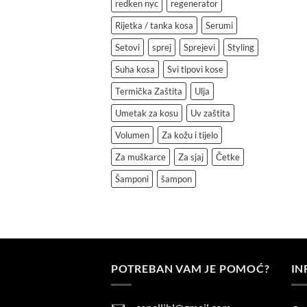
redken nyc
regenerator
Rijetka / tanka kosa
Serumi
Setovi
sprej
Sprejevi
Styling
Suha kosa
Svi tipovi kose
Termička Zaštita
Ulja
Umetak za kosu
Uv zaštita
Volumen
Za kožu i tijelo
Za muškarce
Za sjaj
Četke
Šamponi
šampon
POTREBAN VAM JE POMOĆ?
IN