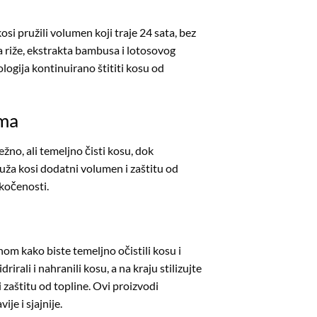
osi pružili volumen koji traje 24 sata, bez
na riže, ekstrakta bambusa i lotosovog
logija kontinuirano štititi kosu od
ima
no, ali temeljno čisti kosu, dok
uža kosi dodatni volumen i zaštitu od
ukočenosti.
om kako biste temeljno očistili kosu i
irali i nahranili kosu, a na kraju stilizujte
zaštitu od topline. Ovi proizvodi
je i sjajnije.