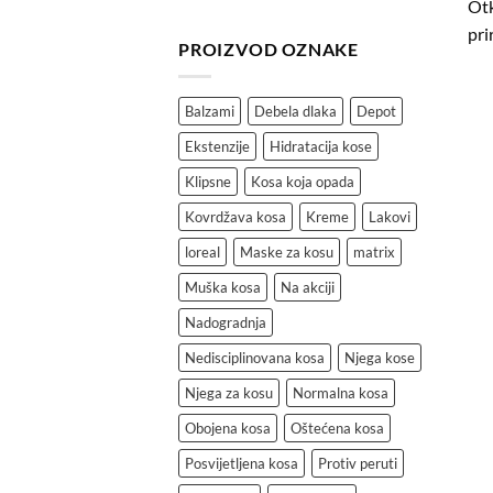
Otk
pri
PROIZVOD OZNAKE
Balzami
Debela dlaka
Depot
Ekstenzije
Hidratacija kose
Klipsne
Kosa koja opada
Kovrdžava kosa
Kreme
Lakovi
loreal
Maske za kosu
matrix
Muška kosa
Na akciji
Nadogradnja
Nedisciplinovana kosa
Njega kose
Njega za kosu
Normalna kosa
Obojena kosa
Oštećena kosa
Posvijetljena kosa
Protiv peruti