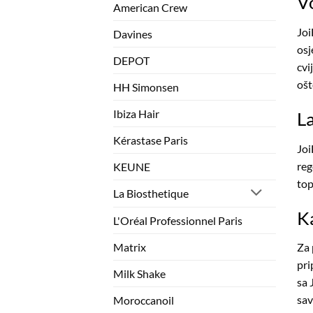
V
American Crew
Joi
Davines
osj
DEPOT
cvi
ošt
HH Simonsen
Ibiza Hair
La
Kérastase Paris
Joi
reg
KEUNE
top
La Biosthetique
Ka
L'Oréal Professionnel Paris
Matrix
Za 
pri
Milk Shake
sa 
sav
Moroccanoil