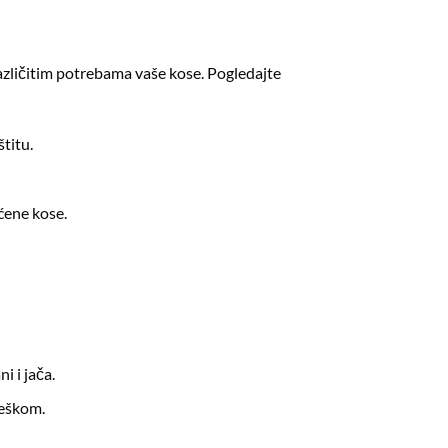
različitim potrebama vaše kose. Pogledajte
titu.
ćene kose.
i i jača.
teškom.