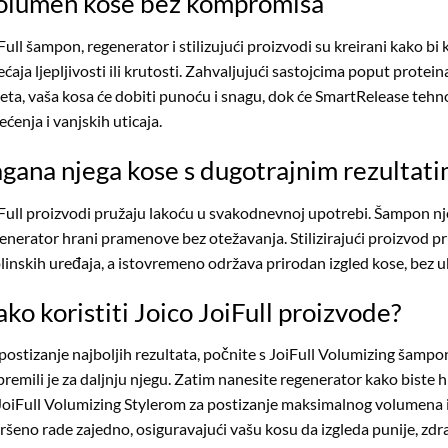
olumen kose bez kompromisa
Full šampon, regenerator i stilizujući proizvodi su kreirani kako bi k
ećaja ljepljivosti ili krutosti. Zahvaljujući sastojcima poput protei
jeta, vaša kosa će dobiti punoću i snagu, dok će SmartRelease tehno
ećenja i vanjskih uticaja.
gana njega kose s dugotrajnim rezultat
Full proizvodi pružaju lakoću u svakodnevnoj upotrebi. Šampon njež
enerator hrani pramenove bez otežavanja. Stilizirajući proizvod pr
linskih uređaja, a istovremeno održava prirodan izgled kose, bez 
ko koristiti Joico JoiFull proizvode?
postizanje najboljih rezultata, počnite s JoiFull Volumizing šampon
premili je za daljnju njegu. Zatim nanesite regenerator kako biste hidr
JoiFull Volumizing Stylerom za postizanje maksimalnog volumena i 
ršeno rade zajedno, osiguravajući vašu kosu da izgleda punije, zdravi