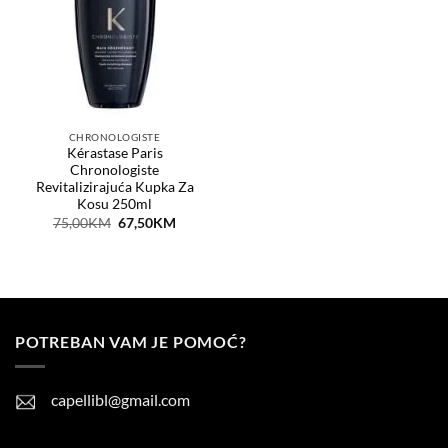
želja
CHRONOLOGISTE
Kérastase Paris
Chronologiste
Revitalizirajuća Kupka Za
Kosu 250ml
Original
Current
75,00
KM
67,50
KM
price
price
was:
is:
75,00KM.
67,50KM.
POTREBAN VAM JE POMOĆ?
capellibl@gmail.com