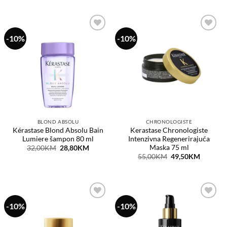
was:
is:
80,00KM.
72,00KM
-10%
-10%
Dodaj
Dodaj
na
na
listu
listu
želja
želja
BLOND ABSOLU
CHRONOLOGISTE
Kérastase Blond Absolu Bain
Kerastase Chronologiste
Lumiere šampon 80 ml
Intenzivna Regenerirajuća
Maska 75 ml
Original
Current
32,00
KM
28,80
KM
price
price
Original
Current
55,00
KM
49,50
KM
was:
is:
price
price
32,00KM.
28,80KM.
was:
is:
55,00KM.
49,50KM
-10%
-10%
Dodaj
Dodaj
na
na
listu
listu
želja
želja