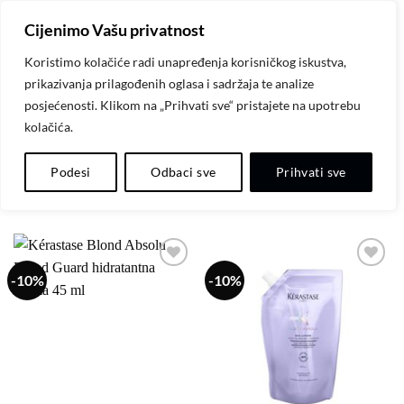
Skip
Cijenimo Vašu privatnost
to
content
Koristimo kolačiće radi unapređenja korisničkog iskustva,
prikazivanja prilagođenih oglasa i sadržaja te analize
POČETNA
/
KÉRASTASE PARIS
posjećenosti. Klikom na „Prihvati sve“ pristajete na upotrebu
kolačića.
FILTER
Podesi
Odbaci sve
Prihvati sve
-10%
-10%
Dodaj
Dodaj
na
na
listu
listu
želja
želja