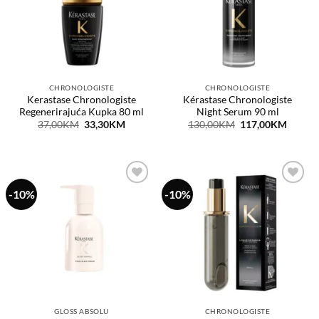
CHRONOLOGISTE
CHRONOLOGISTE
Kerastase Chronologiste
Kérastase Chronologiste
Regenerirajuća Kupka 80 ml
Night Serum 90 ml
Original
Current
Original
Curren
37,00
KM
33,30
KM
130,00
KM
117,00
KM
price
price
price
price
was:
is:
was:
is:
37,00KM.
33,30KM.
130,00KM.
117,0
-10%
-10%
Dodaj
Dodaj
na
na
listu
listu
želja
želja
GLOSS ABSOLU
CHRONOLOGISTE