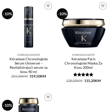
-10%
-10%
Dodaj
Dodaj
na
na
listu
listu
želja
želja
CHRONOLOGISTE
CHRONOLOGISTE
Kérastase Chronologiste
Kérastase Paris
Sérum Universel –
Chronologiste Maska Za
Revitalizirajući serum za
Kosu 200ml
kosu 40 ml
Original
Current
355,00
KM
319,50
KM
price
price
Ocjenjeno
Original
Curren
128,00
KM
115,20
KM
was:
is:
price
price
5
od 5
355,00KM.
319,50KM.
was:
is:
128,00KM.
115,2
-10%
Dodaj
na
listu