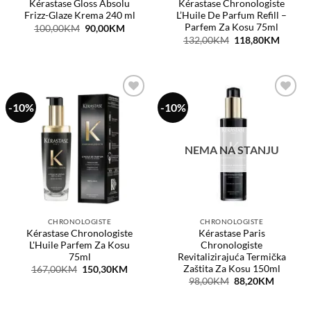
Kérastase Gloss Absolu
Kérastase Chronologiste
Frizz-Glaze Krema 240 ml
L’Huile De Parfum Refill –
Parfem Za Kosu 75ml
Original
Current
100,00
KM
90,00
KM
price
price
Original
Curren
132,00
KM
118,80
KM
was:
is:
price
price
100,00KM.
90,00KM.
was:
is:
132,00KM.
118,8
-10%
-10%
Dodaj
Dodaj
na
na
listu
listu
želja
želja
NEMA NA STANJU
CHRONOLOGISTE
CHRONOLOGISTE
Kérastase Chronologiste
Kérastase Paris
L'Huile Parfem Za Kosu
Chronologiste
75ml
Revitalizirajuća Termička
Zaštita Za Kosu 150ml
Original
Current
167,00
KM
150,30
KM
price
price
Original
Current
98,00
KM
88,20
KM
was:
is:
price
price
167,00KM.
150,30KM.
was:
is:
98,00KM.
88,20KM