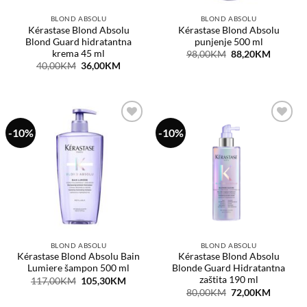
BLOND ABSOLU
BLOND ABSOLU
Kérastase Blond Absolu
Kérastase Blond Absolu
Blond Guard hidratantna
punjenje 500 ml
krema 45 ml
Original
Current
98,00
KM
88,20
KM
price
price
Original
Current
40,00
KM
36,00
KM
was:
is:
price
price
98,00KM.
88,20KM
was:
is:
40,00KM.
36,00KM.
-10%
-10%
Dodaj
Dodaj
na
na
listu
listu
želja
želja
BLOND ABSOLU
BLOND ABSOLU
Kérastase Blond Absolu Bain
Kérastase Blond Absolu
Lumiere šampon 500 ml
Blonde Guard Hidratantna
zaštita 190 ml
Original
Current
117,00
KM
105,30
KM
price
price
Original
Current
80,00
KM
72,00
KM
was:
is:
price
price
117,00KM.
105,30KM.