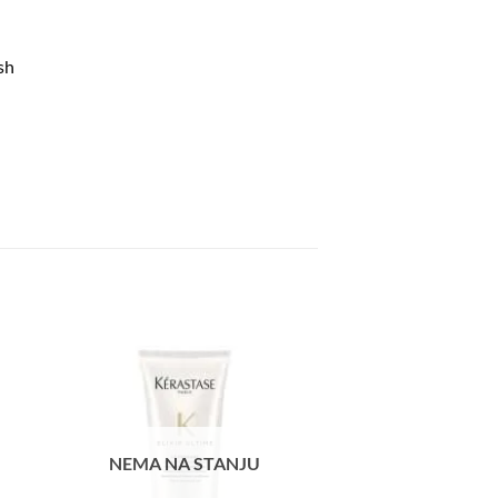
sh
aj
Dodaj
a
na
tu
listu
ja
želja
NEMA NA STANJU