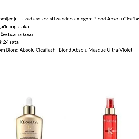
 lomljenju → kada se koristi zajedno s njegom Blond Absolu Cicafla
agađenog zraka
 čestica na kosu
ak 24 sata
om Blond Absolu Cicaflash i Blond Absolu Masque Ultra-Violet
Dodaj
Dod
na
n
listu
lis
želja
žel