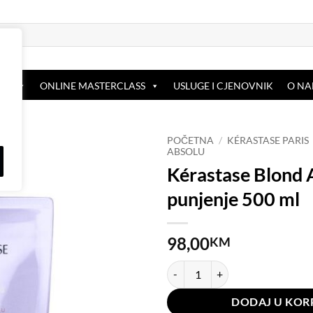
OP
ONLINE MASTERCLASS
USLUGE I CJENOVNIK
O N
POČETNA
/
KÉRASTASE PARIS
ABSOLU
Kérastase Blond 
Dodaj
na
punjenje 500 ml
listu
želja
98,00
KM
Kérastase Blond Absolu punjenje 
DODAJ U KOR