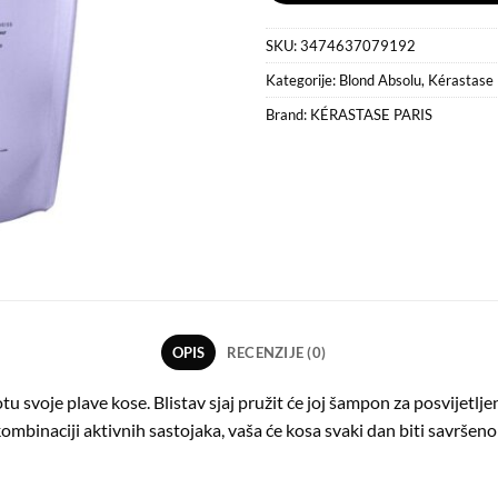
SKU:
3474637079192
Kategorije:
Blond Absolu
,
Kérastase 
Brand:
KÉRASTASE PARIS
OPIS
RECENZIJE (0)
u svoje plave kose. Blistav sjaj pružit će joj šampon za posvijetl
binaciji aktivnih sastojaka, vaša će kosa svaki dan biti savršeno či