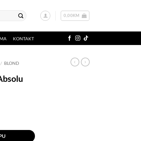
0,00
KM
AMA
KONTAKT
/
BLOND
Absolu
500 ml količina
PU