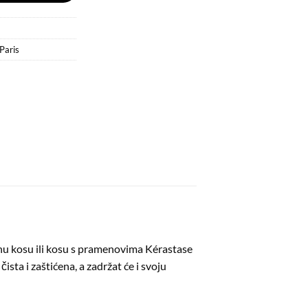
Paris
jenu kosu ili kosu s pramenovima Kérastase
sta i zaštićena, a zadržat će i svoju