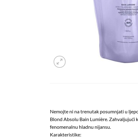
Nemojte ni na trenutak posumnjati u ljepot
Blond Absolu Bain Lumière. Zahvaljujući kom
fenomenalnu hladnu nijansu.
Karakteristike: