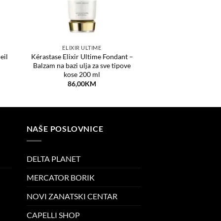
ELIXIR ULTIME
eil
Kérastase Elixir Ultime Fondant –
Balzam na bazi ulja za sve tipove
kose 200 ml
86,00
KM
NAŠE POSLOVNICE
DELTA PLANET
MERCATOR BORIK
NOVI ZANATSKI CENTAR
CAPELLI SHOP