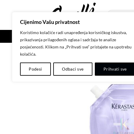
Skip
to
Pretraži:
content
Cijenimo Vašu privatnost
Koristimo kolačiće radi unapređenja korisničkog iskustva,
POČETNA
SH
prikazivanja prilagođenih oglasa i sadržaja te analize
posjećenosti. Klikom na „Prihvati sve“ pristajete na upotrebu
kolačića.
Podesi
Odbaci sve
Prihvati sve