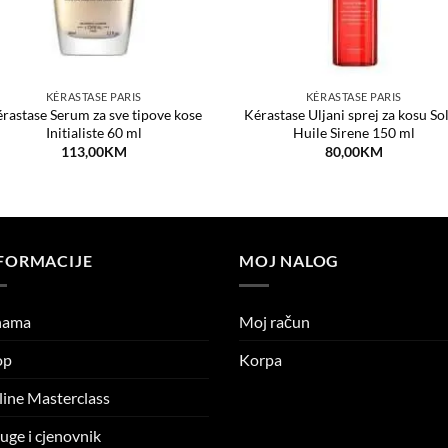
KÉRASTASE PARIS
KÉRASTASE PARIS
rastase Serum za sve tipove kose
Kérastase Uljani sprej za kosu Sol
Initialiste 60 ml
Huile Sirene 150 ml
113,00
KM
80,00
KM
FORMACIJE
MOJ NALOG
nama
Moj račun
op
Korpa
ine Masterclass
uge i cjenovnik