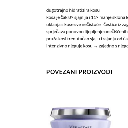
dugotrajno hidratizira kosu
kosa je čak 8× sjajnija i 11× manje sklona
uklanja s kose sve nečistoće i čestice iz z
sprječava ponovno lijepljenje onečišćenih
pruža kosi trenutačan sjaj u trajanju od č
intenzivno njeguje kosu → zajedno s njeg
POVEZANI PROIZVODI
Dodaj
Dodaj
na
na
listu
listu
želja
želja