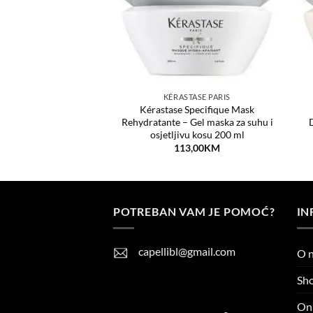
ISCIPLINE
KÉRASTASE PARIS
cipline Maskeratine –
Kérastase Specifique Mask
scipliniranu kosu 200
Rehydratante – Gel maska za suhu i
D
ml
osjetljivu kosu 200 ml
13,00
KM
113,00
KM
POTREBAN VAM JE POMOĆ?
IN
capellibl@gmail.com
O 
Sh
Onl