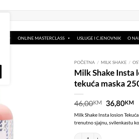
OP
ONLINE MASTERCLASS
USLUGE I CJENOVNIK
O N
POČETNA
/
MILK SHAKE
/
OS
Milk Shake Insta 
Dodaj
tekuća maska 25
na
listu
želja
Original
C
46,00
36,80
KM
KM
price
p
Milk Shake Insta losion Tekuć
was:
is
trenutno sjajnu, svilenkastu k
46,00KM.
3
Milk Shake Insta losion- tekuća 