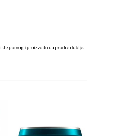
 biste pomogli proizvodu da prodre dublje.
aj
Dodaj
a
na
tu
listu
ja
želja