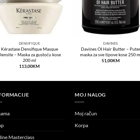
DENSIFIQUE
DAVINES
Kérastase Densifique Masque
Davines OI Hair Butter – Pute
ensite – Maska za gustoću kose
maska za sve tipove kose 250 m
200 ml
51,00
KM
113,00
KM
FORMACIJE
MOJ NALOG
nama
Moj račun
op
Korpa
ine Masterclass