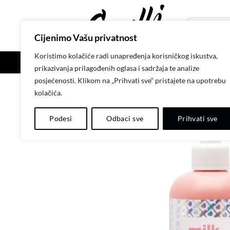
Skip
to
Pretraži:
content
Cijenimo Vašu privatnost
Koristimo kolačiće radi unapređenja korisničkog iskustva,
POČETNA
SH
prikazivanja prilagođenih oglasa i sadržaja te analize
posjećenosti. Klikom na „Prihvati sve“ pristajete na upotrebu
kolačića.
Podesi
Odbaci sve
Prihvati sve
-20%