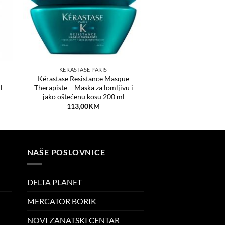
KÉRASTASE PARIS
r
Kérastase Resistance Masque
l
Therapiste – Maska za lomljivu i
jako oštećenu kosu 200 ml
113,00
KM
NAŠE POSLOVNICE
DELTA PLANET
MERCATOR BORIK
NOVI ZANATSKI CENTAR