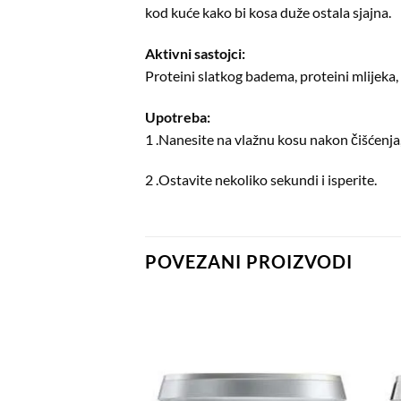
kod kuće kako bi kosa duže ostala sjajna.
Aktivni sastojci:
Proteini slatkog badema, proteini mlijeka, 
Upotreba:
1 .Nanesite na vlažnu kosu nakon čišćenja,
2 .Ostavite nekoliko sekundi i isperite.
POVEZANI PROIZVODI
Dodaj
Dodaj
na
na
listu
listu
želja
želja