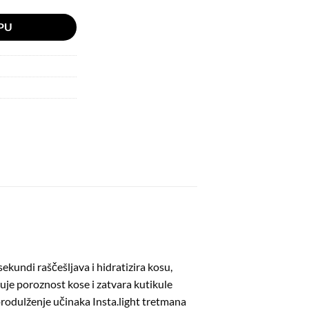
PU
kundi raščešljava i hidratizira kosu,
đuje poroznost kose i zatvara kutikule
 produlženje učinaka Insta.light tretmana