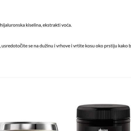
hijaluronska kiselina, ekstrakti voća.
 usredotočite se na dužinu i vrhove i vrtite kosu oko prstiju kako
Dodaj
Dod
na
n
listu
lis
želja
žel