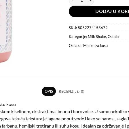
DODAJ U KOR
SKU:
8032274153672
Kategorije:
Milk Shake
,
Ostalo
Oznaka:
Maske za kosu
OPIS
RECENZIJE (0)
stu kosu
skom kiselinom, ekstraktima limuna i borovnice. U samo nekoliko se
jegova tekuća tekstura je lagana poput vode i lako se nanosi, zagla
a farbanu, hemijski tretiranu ili suhu kosu. Idealan za održavanje i