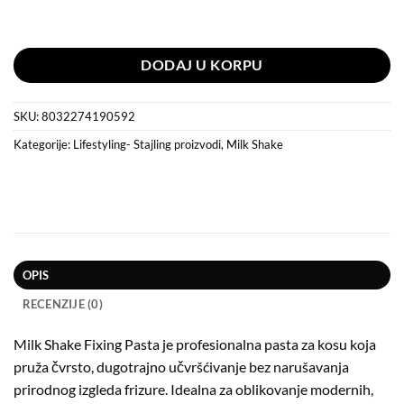
Na stanju
DODAJ U KORPU
SKU:
8032274190592
Kategorije:
Lifestyling- Stajling proizvodi
,
Milk Shake
OPIS
RECENZIJE (0)
Milk Shake Fixing Pasta je profesionalna pasta za kosu koja
pruža čvrsto, dugotrajno učvršćivanje bez narušavanja
prirodnog izgleda frizure. Idealna za oblikovanje modernih,