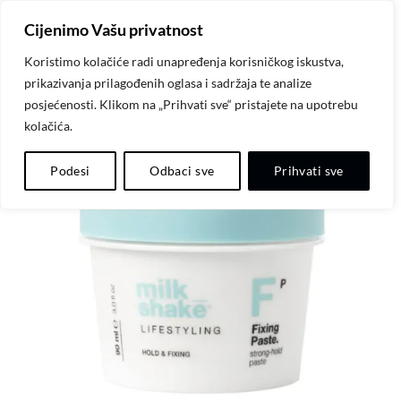
Skip
Cijenimo Vašu privatnost
to
content
Koristimo kolačiće radi unapređenja korisničkog iskustva,
prikazivanja prilagođenih oglasa i sadržaja te analize
posjećenosti. Klikom na „Prihvati sve“ pristajete na upotrebu
kolačića.
-20%
Dodaj
Podesi
Odbaci sve
Prihvati sve
na
listu
želja