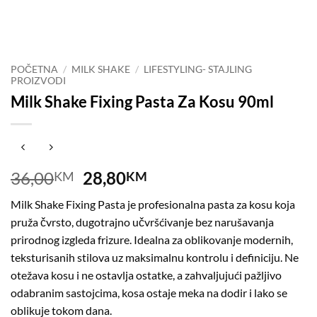
POČETNA
/
MILK SHAKE
/
LIFESTYLING- STAJLING
PROIZVODI
Milk Shake Fixing Pasta Za Kosu 90ml
Original
Current
36,00
28,80
KM
KM
price
price
Milk Shake Fixing Pasta je profesionalna pasta za kosu koja
was:
is:
pruža čvrsto, dugotrajno učvršćivanje bez narušavanja
36,00KM.
28,80KM.
prirodnog izgleda frizure. Idealna za oblikovanje modernih,
teksturisanih stilova uz maksimalnu kontrolu i definiciju. Ne
otežava kosu i ne ostavlja ostatke, a zahvaljujući pažljivo
odabranim sastojcima, kosa ostaje meka na dodir i lako se
oblikuje tokom dana.