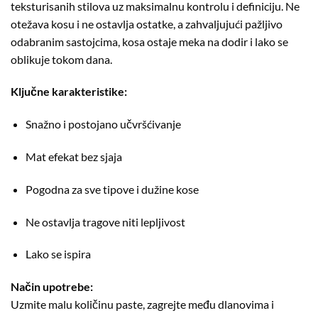
teksturisanih stilova uz maksimalnu kontrolu i definiciju. Ne
otežava kosu i ne ostavlja ostatke, a zahvaljujući pažljivo
odabranim sastojcima, kosa ostaje meka na dodir i lako se
oblikuje tokom dana.
Ključne karakteristike:
Snažno i postojano učvršćivanje
Mat efekat bez sjaja
Pogodna za sve tipove i dužine kose
Ne ostavlja tragove niti lepljivost
Lako se ispira
Način upotrebe:
Uzmite malu količinu paste, zagrejte među dlanovima i