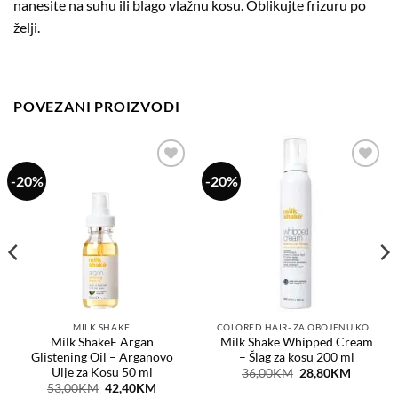
nanesite na suhu ili blago vlažnu kosu. Oblikujte frizuru po
želji.
POVEZANI PROIZVODI
-20%
-20%
Dodaj
Dodaj
na
na
listu
listu
želja
želja
MILK SHAKE
COLORED HAIR- ZA OBOJENU KOSU
Milk ShakeE Argan
Milk Shake Whipped Cream
Glistening Oil – Arganovo
– Šlag za kosu 200 ml
Ulje za Kosu 50 ml
Original
Current
36,00
KM
28,80
KM
price
price
t
Original
Current
53,00
KM
42,40
KM
was:
is: