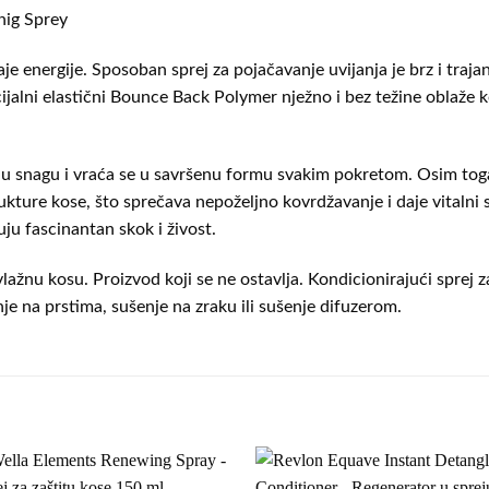
nig Sprey
e energije. Sposoban sprej za pojačavanje uvijanja je brz i trajan
cijalni elastični Bounce Back Polymer nježno i bez težine oblaže k
 snagu i vraća se u savršenu formu svakim pokretom. Osim toga, 
ukture kose, što sprečava nepoželjno kovrdžavanje i daje vitalni 
ju fascinantan skok i živost.
žnu kosu. Proizvod koji se ne ostavlja. Kondicionirajući sprej za
nje na prstima, sušenje na zraku ili sušenje difuzerom.