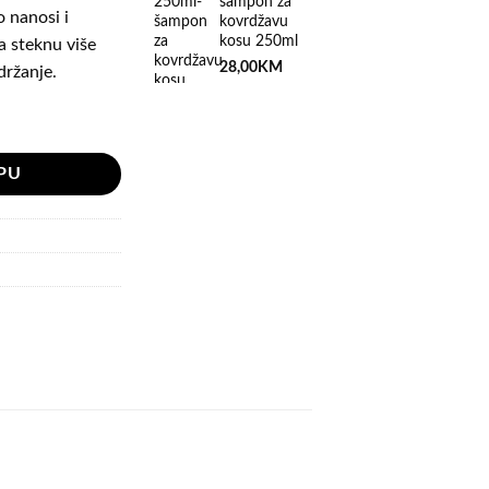
šampon za
o nanosi i
kovrdžavu
kosu 250ml
a steknu više
28,00
KM
 držanje.
nditionig Sprey 200ml- za aktivaciju kovrdža količina
PU