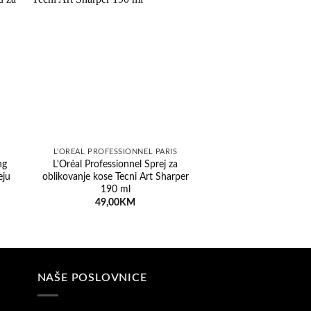
elja
Dodaj na listu želja
Dod
L'ORÉAL PROFESSIONNEL PARIS
REVLO
ng
L'Oréal Professionnel Sprej za
Revlon Equave Kids 
eju
oblikovanje kose Tecni Art Sharper
Balzam u spreju za d
190 ml
raščešljavanje k
49,00
KM
35,00
K
NAŠE POSLOVNICE