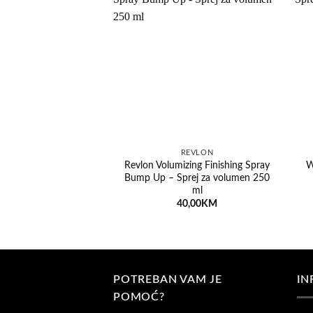
Dodaj na listu želja
REVLON
Revlon Volumizing Finishing Spray
W
Bump Up – Sprej za volumen 250
ml
40,00
KM
POTREBAN VAM JE
IN
POMOĆ?