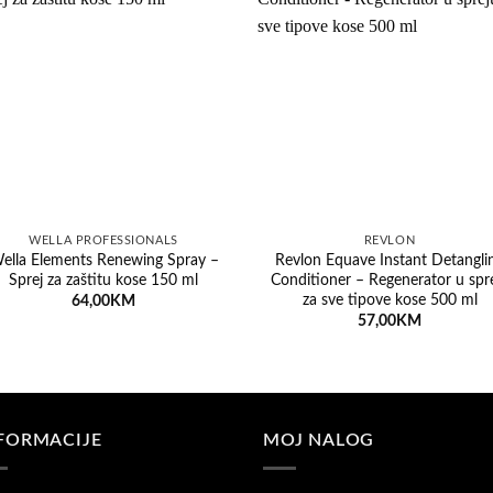
Dodaj na listu želja
Dodaj na listu ž
WELLA PROFESSIONALS
REVLON
ella Elements Renewing Spray –
Revlon Equave Instant Detangli
Sprej za zaštitu kose 150 ml
Conditioner – Regenerator u spr
za sve tipove kose 500 ml
64,00
KM
57,00
KM
FORMACIJE
MOJ NALOG