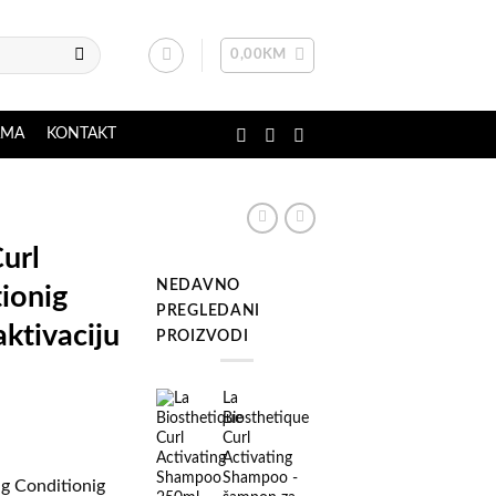
0,00
KM
AMA
KONTAKT
url
NEDAVNO
ionig
PREGLEDANI
ktivaciju
PROIZVODI
La
Biosthetique
Curl
Activating
Shampoo -
ng Conditionig