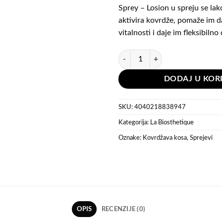
Sprey – Losion u spreju se lak
aktivira kovrdže, pomaže im d
vitalnosti i daje im fleksibilno
La Biosthetique Curl Activating Co
DODAJ U KOR
SKU:
4040218838947
Kategorija:
La Biosthetique
Oznake:
Kovrdžava kosa
,
Sprejevi
OPIS
RECENZIJE (0)