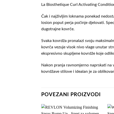
La Biosthetique Curl Activating Conditio
Čak i najživljim loknama ponekad nedostaj
losion poput perja počinje djelovati. Spe
dugotrajne kovrče.
Svaka kovrdža pronalazi svoju maksimalnu
kovrča vezuje visok nivo vlage unutar str
ekspresivno skupljene kovrdže koje odliku
Nakon pranja ravnomjerno naprskati na vla
kovrdžave stilove i idealan je za oblikova
POVEZANI PROIZVODI