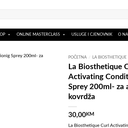
OP
ONLINE MASTERCLASS
USLUGE I CJENOVNIK
O N
POČETNA
/
LA BIOSTHETIQUE
La Biosthetique C
Activating Condit
Dodaj na listu želja
Sprey 200ml- za a
kovrdža
30,00
KM
La Biosthetique Curl Activati