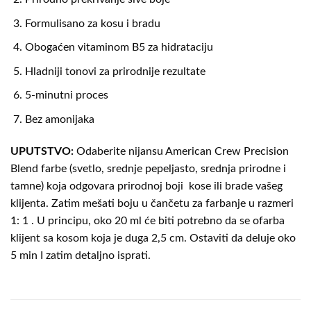
Formulisano za kosu i bradu
Obogaćen vitaminom B5 za hidrataciju
Hladniji tonovi za prirodnije rezultate
5-minutni proces
Bez amonijaka
UPUTSTVO:
Odaberite nijansu American Crew Precision
Blend farbe (svetlo, srednje pepeljasto, srednja prirodne i
tamne) koja odgovara prirodnoj boji kose ili brade vašeg
klijenta. Zatim mešati boju u čančetu za farbanje u razmeri
1: 1 . U principu, oko 20 ml će biti potrebno da se ofarba
klijent sa kosom koja je duga 2,5 cm. Ostaviti da deluje oko
5 min I zatim detaljno isprati.