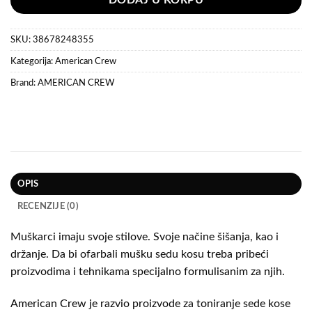
DODAJ U KORPU
SKU:
38678248355
Kategorija:
American Crew
Brand:
AMERICAN CREW
OPIS
RECENZIJE (0)
Muškarci imaju svoje stilove. Svoje načine šišanja, kao i
držanje. Da bi ofarbali mušku sedu kosu treba pribeći
proizvodima i tehnikama specijalno formulisanim za njih.
American Crew je razvio proizvode za toniranje sede kose