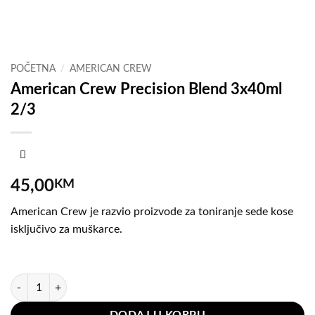
POČETNA
/
AMERICAN CREW
American Crew Precision Blend 3x40ml
2/3
45,00
KM
American Crew je razvio proizvode za toniranje sede kose
isključivo za muškarce.
Na stanju
American Crew Precision Blend 3x40ml 2/3 količina