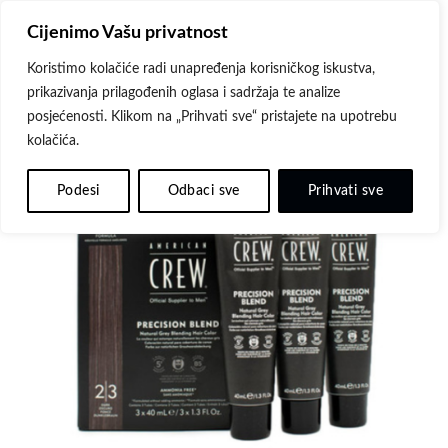
Skip
Cijenimo Vašu privatnost
to
content
Koristimo kolačiće radi unapređenja korisničkog iskustva,
prikazivanja prilagođenih oglasa i sadržaja te analize
posjećenosti. Klikom na „Prihvati sve“ pristajete na upotrebu
kolačića.
Dodaj
na
Podesi
Odbaci sve
Prihvati sve
listu
želja