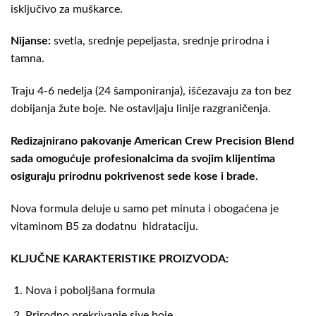
isključivo za muškarce.
Nijanse:
svetla, srednje pepeljasta, srednje prirodna i
tamna.
Traju 4-6 nedelja (24 šamponiranja), iščezavaju za ton bez
dobijanja žute boje. Ne ostavljaju linije razgraničenja.
Redizajnirano pakovanje American Crew Precision Blend
sada omogućuje profesionalcima da svojim klijentima
osiguraju prirodnu pokrivenost sede kose i brade.
Nova formula deluje u samo pet minuta i obogaćena je
vitaminom B5 za dodatnu hidrataciju.
KLJUČNE KARAKTERISTIKE PROIZVODA:
Nova i poboljšana formula
Prirodno prekrivanje sive boje