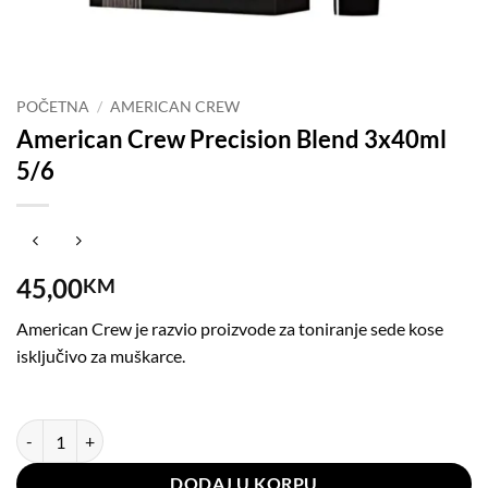
POČETNA
/
AMERICAN CREW
American Crew Precision Blend 3x40ml
5/6
45,00
KM
American Crew je razvio proizvode za toniranje sede kose
isključivo za muškarce.
American Crew Precision Blend 3x40ml 5/6 količina
DODAJ U KORPU