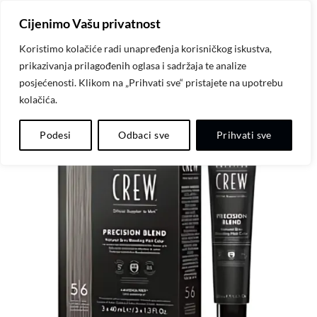
Skip
Cijenimo Vašu privatnost
to
content
Koristimo kolačiće radi unapređenja korisničkog iskustva,
prikazivanja prilagođenih oglasa i sadržaja te analize
posjećenosti. Klikom na „Prihvati sve“ pristajete na upotrebu
kolačića.
Dodaj
Podesi
Odbaci sve
Prihvati sve
na
listu
želja