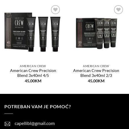
Dodaj
Dodaj
na
na
listu
listu
želja
želja
AMERICAN CREW
AMERICAN CREW
American Crew Precision
American Crew Precision
Blend 3x40ml 4/5
Blend 3x40ml 2/3
45,00
KM
45,00
KM
POTREBAN VAM JE POMOĆ?
capellibl@gmail.com