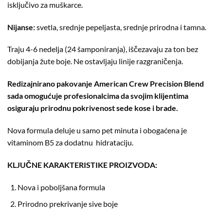
isključivo za muškarce.
Nijanse:
svetla, srednje pepeljasta, srednje prirodna i tamna.
Traju 4-6 nedelja (24 šamponiranja), iščezavaju za ton bez
dobijanja žute boje. Ne ostavljaju linije razgraničenja.
Redizajnirano pakovanje American Crew Precision Blend
sada omogućuje profesionalcima da svojim klijentima
osiguraju prirodnu pokrivenost sede kose i brade.
Nova formula deluje u samo pet minuta i obogaćena je
vitaminom B5 za dodatnu hidrataciju.
KLJUČNE KARAKTERISTIKE PROIZVODA:
Nova i poboljšana formula
Prirodno prekrivanje sive boje