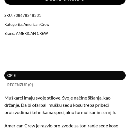
SKU:
738678248331
Kategorija:
American Crew
Brand:
AMERICAN CREW
OPIS
RECENZIJE (0)
Muškarci imaju svoje stilove. Svoje načine šišanja, kao i
držanje. Da bi ofarbali mušku sedu kosu treba pribeći
proizvodima i tehnikama specijalno formulisanim za njih.
American Crew je razvio proizvode za toniranje sede kose