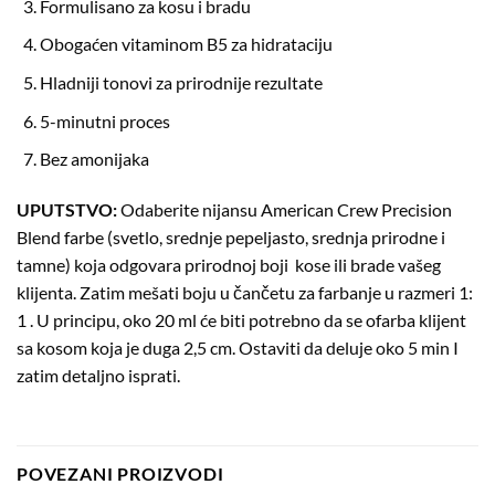
Formulisano za kosu i bradu
Obogaćen vitaminom B5 za hidrataciju
Hladniji tonovi za prirodnije rezultate
5-minutni proces
Bez amonijaka
UPUTSTVO:
Odaberite nijansu American Crew Precision
Blend farbe (svetlo, srednje pepeljasto, srednja prirodne i
tamne) koja odgovara prirodnoj boji kose ili brade vašeg
klijenta. Zatim mešati boju u čančetu za farbanje u razmeri 1:
1 . U principu, oko 20 ml će biti potrebno da se ofarba klijent
sa kosom koja je duga 2,5 cm. Ostaviti da deluje oko 5 min I
zatim detaljno isprati.
POVEZANI PROIZVODI