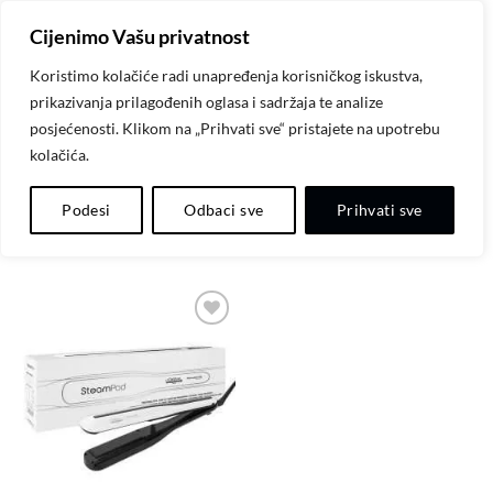
Skip
Cijenimo Vašu privatnost
to
content
Koristimo kolačiće radi unapređenja korisničkog iskustva,
prikazivanja prilagođenih oglasa i sadržaja te analize
POČETNA
/
PROIZVODI OZNAČENI “STEAMPOD”
posjećenosti. Klikom na „Prihvati sve“ pristajete na upotrebu
kolačića.
FILTER
Podesi
Odbaci sve
Prihvati sve
Dodaj
na
listu
želja