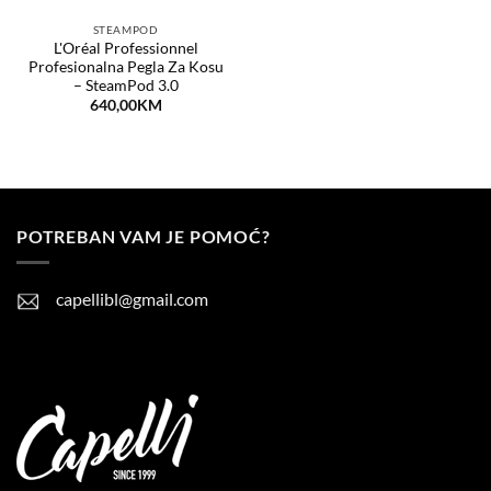
STEAMPOD
L'Oréal Professionnel
Profesionalna Pegla Za Kosu
– SteamPod 3.0
640,00
KM
POTREBAN VAM JE POMOĆ?
capellibl@gmail.com