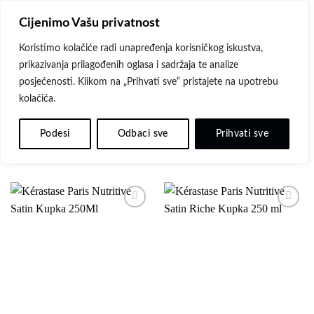
Skip
Cijenimo Vašu privatnost
to
content
Koristimo kolačiće radi unapređenja korisničkog iskustva,
prikazivanja prilagođenih oglasa i sadržaja te analize
POČETNA
/
PROIZVODI OZNAČENI “NUTRITIVE”
posjećenosti. Klikom na „Prihvati sve“ pristajete na upotrebu
kolačića.
FILTER
Podesi
Odbaci sve
Prihvati sve
Dodaj
Dodaj
na
na
listu
listu
želja
želja