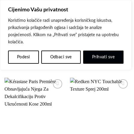
Skip
Cijenimo Vašu privatnost
to
content
Koristimo kolačiće radi unapređenja korisničkog iskustva,
prikazivanja prilagođenih oglasa i sadržaja te analize
POČETNA
/
PROIZVODI OZNAČENI “NJEGA”
posjećenosti. Klikom na „Prihvati sve“ pristajete na upotrebu
kolačića.
FILTER
Podesi
Odbaci sve
Prihvati sve
Dodaj
Dodaj
na
na
listu
listu
želja
želja