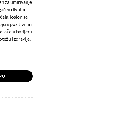
en za umirivanje
gaćen divnim
čaja, losion se
ojci s pozitivnim
 jačaju barijeru
težu i zdravlje.
PU