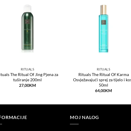
Dodaj
Dod
na
n
listu
lis
želja
žel
RITUALS
RITUALS
ituals The Ritual Of Jing Pjena za
Rituals The Ritual Of Karma
tuširanje 200ml
Osvježavajući sprej za tijelo i ko
50ml
27,00
KM
64,00
KM
FORMACIJE
MOJ NALOG