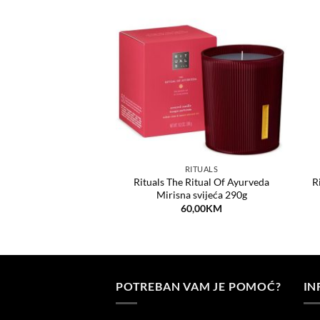
Dodaj
Dodaj
na
na
listu
listu
želja
želja
RITUALS
RITUALS
 Ritual Of Ayurveda
Rituals The Ritual Of Ayurveda
R
oklon set
Mirisna svijeća 290g
9,00
KM
60,00
KM
POTREBAN VAM JE POMOĆ?
IN