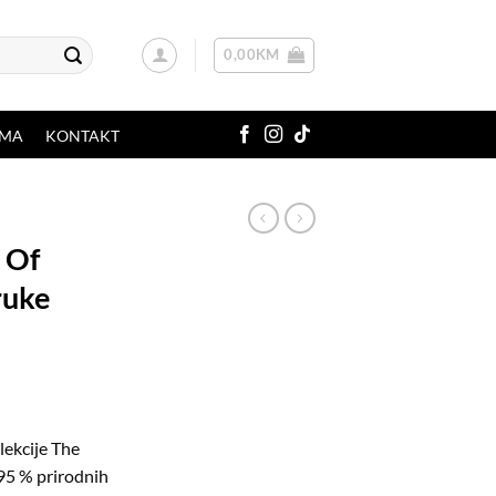
0,00
KM
AMA
KONTAKT
l Of
ruke
lekcije The
95 % prirodnih