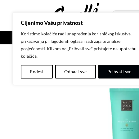
Skip
to
Pretraži:
content
Cijenimo Vašu privatnost
Koristimo kolačiće radi unapređenja korisničkog iskustva,
POČETNA
SH
prikazivanja prilagođenih oglasa i sadržaja te analize
posjećenosti. Klikom na „Prihvati sve“ pristajete na upotrebu
kolačića.
Podesi
Odbaci sve
Prihvati sve