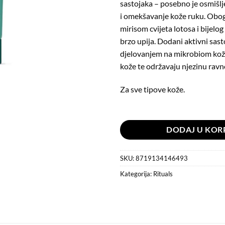
sastojaka – posebno je osmišlj
i omekšavanje kože ruku. Obo
mirisom cvijeta lotosa i bijelog 
brzo upija. Dodani aktivni sast
djelovanjem na mikrobiom kože
kože te održavaju njezinu ravno
Za sve tipove kože.
Na stanju
DODAJ U KOR
SKU:
8719134146493
Kategorija:
Rituals