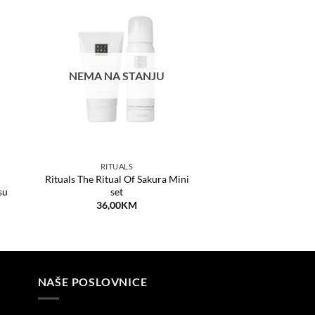
aj
Dodaj
a
na
tu
listu
ja
želja
NEMA NA STANJU
RITUALS
Rituals The Ritual Of Sakura Mini
su
set
36,00
KM
NAŠE POSLOVNICE