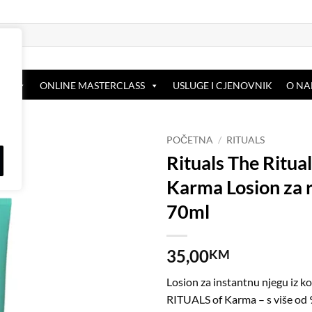
OP
ONLINE MASTERCLASS
USLUGE I CJENOVNIK
O N
POČETNA
/
RITUALS
Rituals The Ritua
Dodaj
Karma Losion za 
na
listu
70ml
želja
35,00
KM
Losion za instantnu njegu iz ko
RITUALS of Karma – s više od 