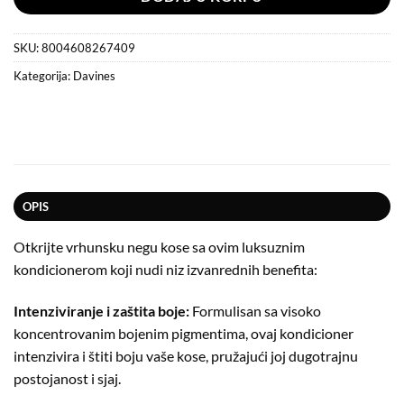
SKU:
8004608267409
Kategorija:
Davines
OPIS
Otkrijte vrhunsku negu kose sa ovim luksuznim
kondicionerom koji nudi niz izvanrednih benefita:
Intenziviranje i zaštita boje:
Formulisan sa visoko
koncentrovanim bojenim pigmentima, ovaj kondicioner
intenzivira i štiti boju vaše kose, pružajući joj dugotrajnu
postojanost i sjaj.