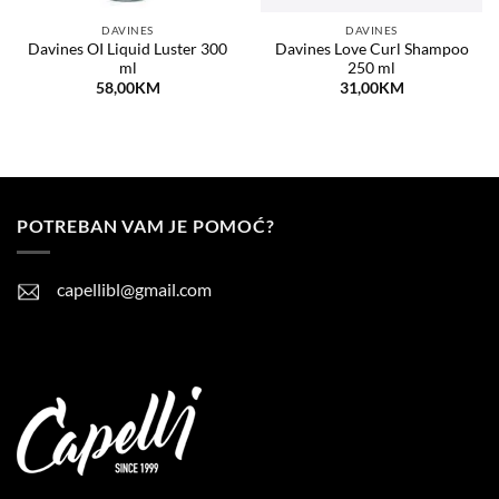
DAVINES
DAVINES
Davines OI Liquid Luster 300
Davines Love Curl Shampoo
ml
250 ml
58,00
KM
31,00
KM
POTREBAN VAM JE POMOĆ?
capellibl@gmail.com