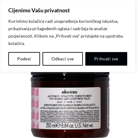
Skip
Cijenimo Vašu privatnost
to
content
Koristimo kolačiće radi unapređenja korisničkog iskustva,
prikazivanja prilagođenih oglasa i sadržaja te analize
posjećenosti. Klikom na „Prihvati sve“ pristajete na upotrebu
kolačića.
Dodaj
Podesi
Odbaci sve
Prihvati sve
na
listu
želja