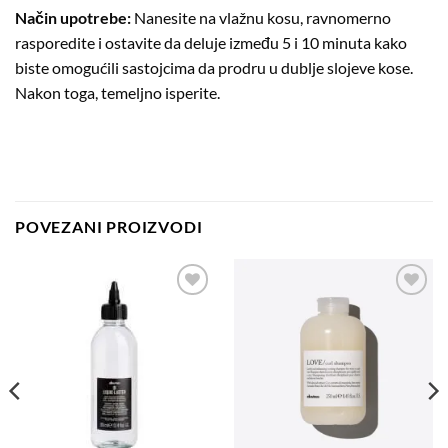
Način upotrebe:
Nanesite na vlažnu kosu, ravnomerno
rasporedite i ostavite da deluje između 5 i 10 minuta kako
biste omogućili sastojcima da prodru u dublje slojeve kose.
Nakon toga, temeljno isperite.
POVEZANI PROIZVODI
Dodaj
Dodaj
na
na
listu
listu
želja
želja