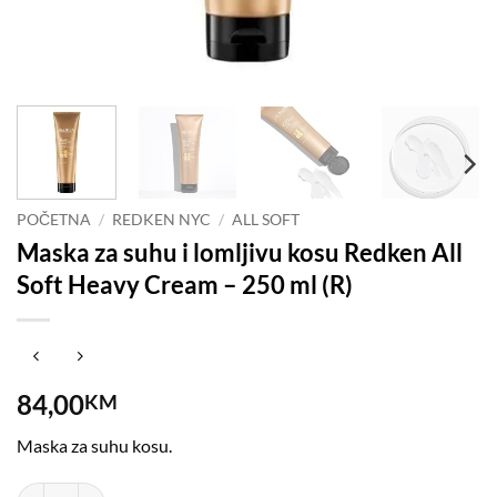
POČETNA
/
REDKEN NYC
/
ALL SOFT
Maska za suhu i lomljivu kosu Redken All
Soft Heavy Cream – 250 ml (R)
84,00
KM
Maska za suhu kosu.
Maska za suhu i lomljivu kosu Redken All Soft Heavy Cream - 250 ml (