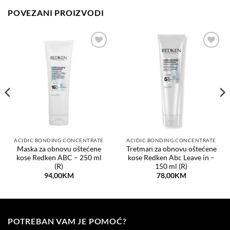
POVEZANI PROIZVODI
Dodaj
Dodaj
na
na
listu
listu
želja
želja
ACIDIC BONDING CONCENTRATE
ACIDIC BONDING CONCENTRATE
Maska za obnovu oštećene
Tretman za obnovu oštećene
kose Redken ABC – 250 ml
kose Redken Abc Leave in –
(R)
150 ml (R)
94,00
KM
78,00
KM
POTREBAN VAM JE POMOĆ?