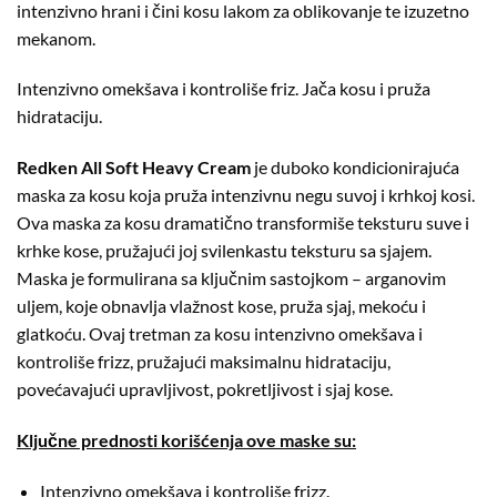
intenzivno hrani i čini kosu lakom za oblikovanje te izuzetno
mekanom.
Intenzivno omekšava i kontroliše friz. Jača kosu i pruža
hidrataciju.
Redken All Soft Heavy Cream
je duboko kondicionirajuća
maska za kosu koja pruža intenzivnu negu suvoj i krhkoj kosi.
Ova maska za kosu dramatično transformiše teksturu suve i
krhke kose, pružajući joj svilenkastu teksturu sa sjajem.
Maska je formulirana sa ključnim sastojkom – arganovim
uljem, koje obnavlja vlažnost kose, pruža sjaj, mekoću i
glatkoću. Ovaj tretman za kosu intenzivno omekšava i
kontroliše frizz, pružajući maksimalnu hidrataciju,
povećavajući upravljivost, pokretljivost i sjaj kose.
Ključne prednosti korišćenja ove maske su:
Intenzivno omekšava i kontroliše frizz.