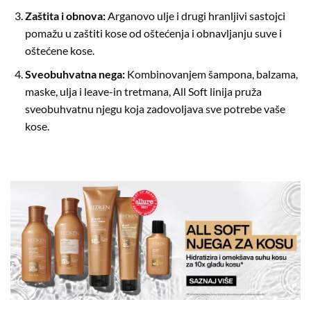
Zaštita i obnova:
Arganovo ulje i drugi hranljivi sastojci
pomažu u zaštiti kose od oštećenja i obnavljanju suve i
oštećene kose.
Sveobuhvatna nega:
Kombinovanjem šampona, balzama,
maske, ulja i leave-in tretmana, All Soft linija pruža
sveobuhvatnu njegu koja zadovoljava sve potrebe vaše
kose.