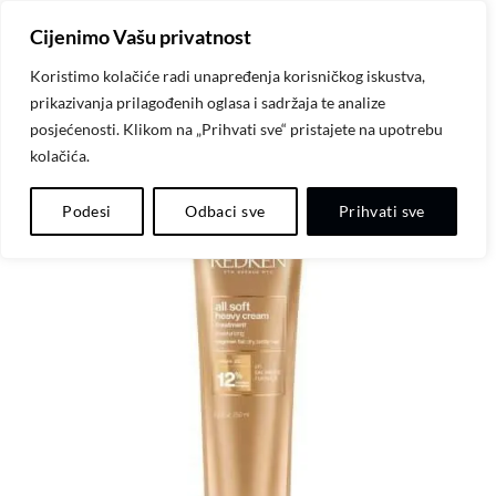
Skip
Cijenimo Vašu privatnost
to
content
Koristimo kolačiće radi unapređenja korisničkog iskustva,
prikazivanja prilagođenih oglasa i sadržaja te analize
posjećenosti. Klikom na „Prihvati sve“ pristajete na upotrebu
kolačića.
Dodaj
Podesi
Odbaci sve
Prihvati sve
na
listu
želja