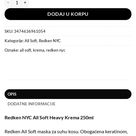
DODAJ U KORPU
SKU:
3474636961054
Kategorije:
All Soft
,
Redken NYC
Oznake:
all soft
,
krema
,
redken nyc
OPIS
DODATNE INFORMACIJE
Redken NYC All Soft Heavy Krema 250ml
Redken All Soft maska za suhu kosu. Obogaćena keratinom,