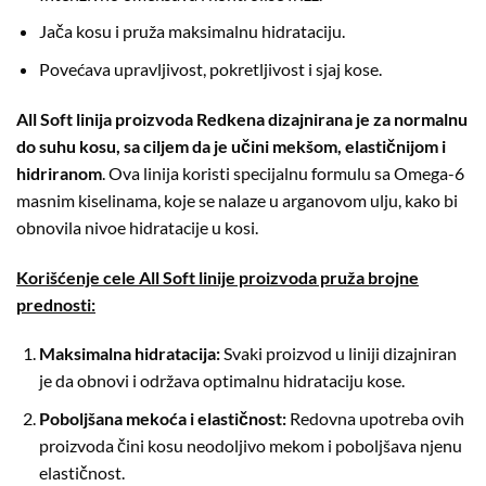
Jača kosu i pruža maksimalnu hidrataciju.
Povećava upravljivost, pokretljivost i sjaj kose.
All Soft linija proizvoda Redkena dizajnirana je za normalnu
do suhu kosu, sa ciljem da je učini mekšom, elastičnijom i
hidriranom
. Ova linija koristi specijalnu formulu sa Omega-6
masnim kiselinama, koje se nalaze u arganovom ulju, kako bi
obnovila nivoe hidratacije u kosi.
Korišćenje cele All Soft linije proizvoda pruža brojne
prednosti:
Maksimalna hidratacija:
Svaki proizvod u liniji dizajniran
je da obnovi i održava optimalnu hidrataciju kose.
Poboljšana mekoća i elastičnost:
Redovna upotreba ovih
proizvoda čini kosu neodoljivo mekom i poboljšava njenu
elastičnost.