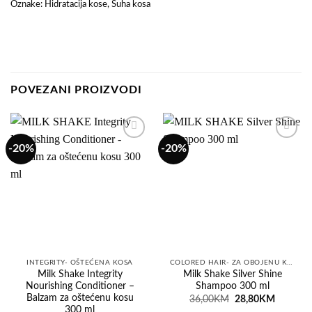
Oznake:
Hidratacija kose
,
Suha kosa
POVEZANI PROIZVODI
-20%
-20%
Dodaj
Dodaj
na
na
listu
listu
želja
želja
INTEGRITY- OŠTEĆENA KOSA
COLORED HAIR- ZA OBOJENU KOSU
Milk Shake Integrity
Milk Shake Silver Shine
Nourishing Conditioner –
Shampoo 300 ml
Balzam za oštećenu kosu
Original
Current
36,00
KM
28,80
KM
price
price
300 ml