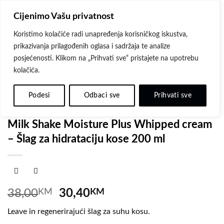
Skip
Cijenimo Vašu privatnost
to
content
Koristimo kolačiće radi unapređenja korisničkog iskustva,
prikazivanja prilagođenih oglasa i sadržaja te analize
posjećenosti. Klikom na „Prihvati sve“ pristajete na upotrebu
kolačića.
-20%
Dodaj
na
Podesi
Odbaci sve
Prihvati sve
listu
POČETNA
/
MILK SHAKE
/
MOISTURE PLUS- SUHA KOSA
želja
Milk Shake Moisture Plus Whipped cream
– Šlag za hidrataciju kose 200 ml
Original
Current
38,00
KM
30,40
KM
price
price
Leave in regenerirajući šlag za suhu kosu.
was:
is: