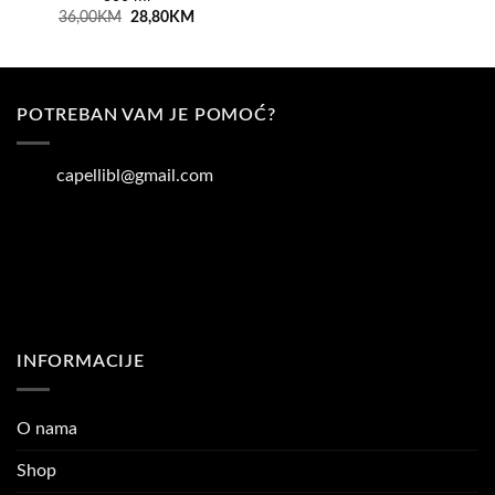
was:
is:
Original
Current
36,00
KM
28,80
KM
36,00KM.
28,80KM
price
price
was:
is:
36,00KM.
28,80KM.
POTREBAN VAM JE POMOĆ?
capellibl@gmail.com
INFORMACIJE
O nama
Shop