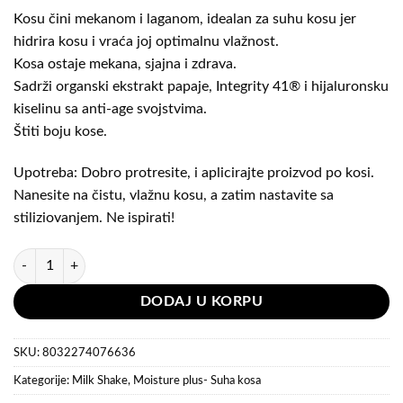
38,00KM.
30,40KM.
Kosu čini mekanom i laganom, idealan za suhu kosu jer
hidrira kosu i vraća joj optimalnu vlažnost.
Kosa ostaje mekana, sjajna i zdrava.
Sadrži organski ekstrakt papaje, Integrity 41® i hijaluronsku
kiselinu sa anti-age svojstvima.
Štiti boju kose.
Upotreba: Dobro protresite, i aplicirajte proizvod po kosi.
Nanesite na čistu, vlažnu kosu, a zatim nastavite sa
stiliziovanjem. Ne ispirati!
Milk Shake Moisture Plus Whipped cream - Šlag za hidrataciju kose 200
DODAJ U KORPU
SKU:
8032274076636
Kategorije:
Milk Shake
,
Moisture plus- Suha kosa