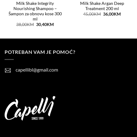
Milk Shake Integrity
Milk Shake Argan Deep
Nourishing Shampoo –
Treatment 200 ml
Šampon za obnovu kose 300
Original
Current
45,00
KM
36,00
KM
price
price
ml
was:
is:
t
Original
Current
38,00
KM
30,40
KM
45,00KM.
36,00KM
price
price
was:
is:
KM.
38,00KM.
30,40KM.
POTREBAN VAM JE POMOĆ?
capellibl@gmail.com