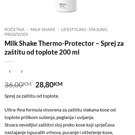
POČETNA
/
MILK SHAKE
/
LIFESTYLING- STAJLING
PROIZVODI
Milk Shake Thermo-Protector – Sprej za
zaštitu od toplote 200 ml
Original
Current
36,00
28,80
KM
KM
price
price
Sprej za zaštitu od toplote.
was:
is:
36,00KM.
28,80KM.
Ultra-fina formula stvorena za zaštitu vlakana kose od
toplote prilikom sušenja, peglanja i uvijanja.
Stvara nevidljivi zaštitni sloj preko kose koji sprječava
nastajanje ispucalih vrhova, pucanje i oštećenje kose,