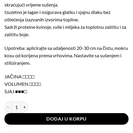
skraćujući vrijeme sušenja.
Izuzetno je lagan i osigurava glatku i sjajnu dlaku bez
oštećenja izazvanih izvorima topline.
Sadrži proteine kvinoje, svile i mlijeka za toplotnu zaštitu i za
zaštitu boje.
Upotreba: aplicirajte sa udaljenosti 20-30 cm na čistu, mokru
kosu od korijena prema vrhovima. Nastavite sa sušenjem i
stiliziranjem.
JAČINA □□□□
VOLUMEN □□□□
SJAJ ■■■□
Milk Shake Thermo-Protector – Sprej za zaštitu od toplote 200 ml kol
DODAJ U KORPU