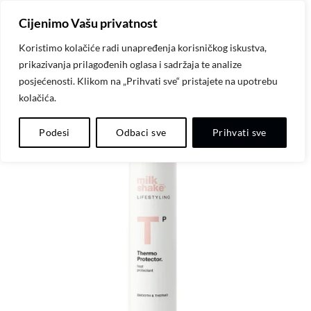
Skip
Cijenimo Vašu privatnost
to
content
Koristimo kolačiće radi unapređenja korisničkog iskustva,
prikazivanja prilagođenih oglasa i sadržaja te analize
posjećenosti. Klikom na „Prihvati sve“ pristajete na upotrebu
kolačića.
-20%
Dodaj
Podesi
Odbaci sve
Prihvati sve
na
listu
želja