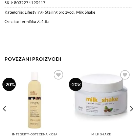
SKU:
8032274190417
Kategorije:
Lifestyling- Stajling proizvodi
,
Milk Shake
Oznaka:
Termička Zaštita
POVEZANI PROIZVODI
-20%
-20%
Dodaj
Dodaj
na
na
listu
listu
želja
želja
INTEGRITY- OŠTEĆENA KOSA
MILK SHAKE