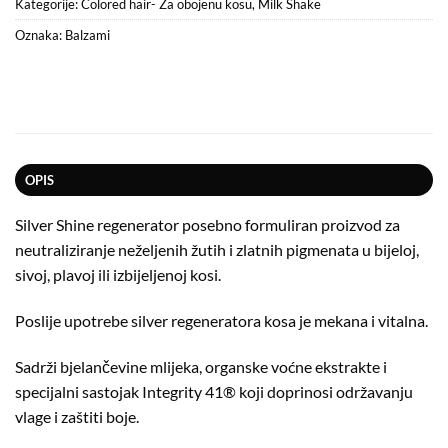
Kategorije:
Colored hair- Za obojenu kosu
,
Milk Shake
Oznaka:
Balzami
OPIS
Silver
Shine
regenerator posebno formuliran proizvod za
neutraliziranje neželjenih žutih i zlatnih pigmenata u bijeloj,
sivoj, plavoj ili izbijeljenoj kosi.
Poslije upotrebe
silver
regeneratora kosa je mekana i vitalna.
Sadrži bjelančevine mlijeka, organske voćne ekstrakte i
specijalni sastojak
Integrity
41® koji doprinosi održavanju
vlage i zaštiti boje.