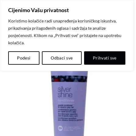
Skip
Cijenimo Vašu privatnost
to
content
Koristimo kolačiće radi unapređenja korisničkog iskustva,
prikazivanja prilagođenih oglasa i sadržaja te analize
posjećenosti. Klikom na „Prihvati sve“ pristajete na upotrebu
kolačića.
-20%
Dodaj
Podesi
Odbaci sve
Prihvati sve
na
listu
želja