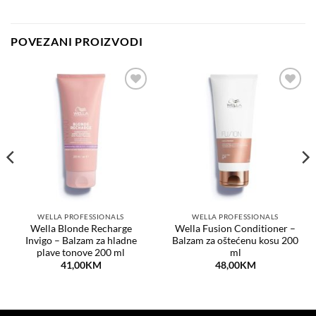
POVEZANI PROIZVODI
Dodaj
Dodaj
na
na
listu
listu
želja
želja
WELLA PROFESSIONALS
WELLA PROFESSIONALS
Wella Blonde Recharge
Wella Fusion Conditioner –
Invigo – Balzam za hladne
Balzam za oštećenu kosu 200
plave tonove 200 ml
ml
41,00
KM
48,00
KM