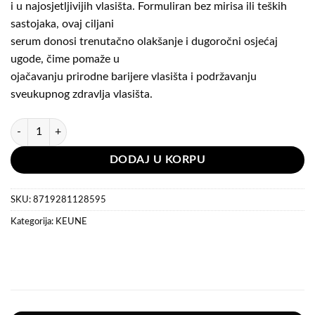
i u najosjetljivijih vlasišta. Formuliran bez mirisa ili teških
sastojaka, ovaj ciljani
serum donosi trenutačno olakšanje i dugoročni osjećaj
ugode, čime pomaže u
ojačavanju prirodne barijere vlasišta i podržavanju
sveukupnog zdravlja vlasišta.
Keune Scalp Sensitive — Soothing Serum 50 ml količina
DODAJ U KORPU
SKU:
8719281128595
Kategorija:
KEUNE