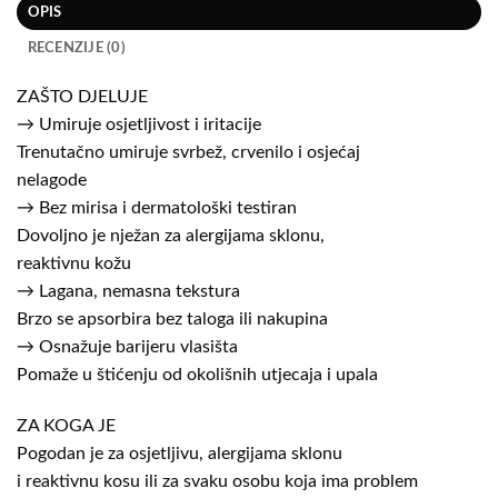
OPIS
RECENZIJE (0)
ZAŠTO DJELUJE
→ Umiruje osjetljivost i iritacije
Trenutačno umiruje svrbež, crvenilo i osjećaj
nelagode
→ Bez mirisa i dermatološki testiran
Dovoljno je nježan za alergijama sklonu,
reaktivnu kožu
→ Lagana, nemasna tekstura
Brzo se apsorbira bez taloga ili nakupina
→ Osnažuje barijeru vlasišta
Pomaže u štićenju od okolišnih utjecaja i upala
ZA KOGA JE
Pogodan je za osjetljivu, alergijama sklonu
i reaktivnu kosu ili za svaku osobu koja ima problem