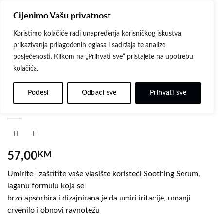
Skip
Cijenimo Vašu privatnost
to
content
Koristimo kolačiće radi unapređenja korisničkog iskustva,
prikazivanja prilagođenih oglasa i sadržaja te analize
posjećenosti. Klikom na „Prihvati sve“ pristajete na upotrebu
kolačića.
POČETNA
/
KEUNE
Dodaj
Keune Scalp Sensitive — Soothing Serum
na
Podesi
Odbaci sve
Prihvati sve
50 ml
listu
želja
57,00
KM
Umirite i zaštitite vaše vlasište koristeći Soothing Serum,
laganu formulu koja se
brzo apsorbira i dizajnirana je da umiri iritacije, umanji
crvenilo i obnovi ravnotežu