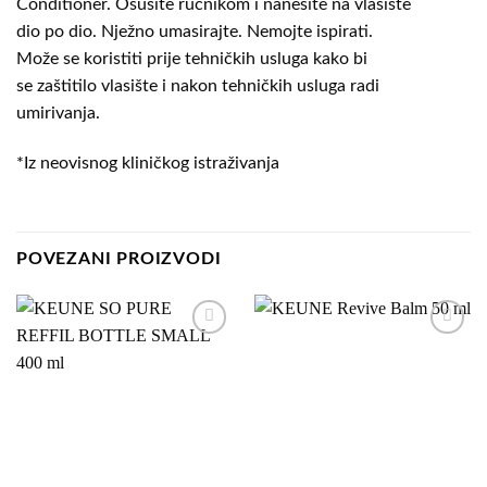
Conditioner. Osušite ručnikom i nanesite na vlasište
dio po dio. Nježno umasirajte. Nemojte ispirati.
Može se koristiti prije tehničkih usluga kako bi
se zaštitilo vlasište i nakon tehničkih usluga radi
umirivanja.
*Iz neovisnog kliničkog istraživanja
POVEZANI PROIZVODI
Dodaj
Dodaj
na
na
listu
listu
želja
želja