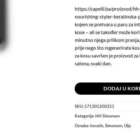
https://capelli.ba/proizvod/h
nourishing-styler-keratinska-
kojem se pretvara u paru za in
kose – ali se također može kori
minutno njega prilikom pranja, 
prije nego što regenerirate kos
za kosu savršen je proizvod za 
salona, svaki dan.
Na stanju
DODAJ U KOR
SKU:
571305200251
Kategorija:
HH Simonsen
Oznake:
keratin
,
Simonsen
,
Ulja