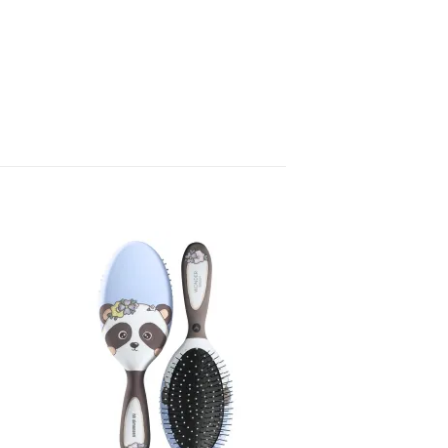
aj
Dodaj
a
na
tu
listu
ja
želja