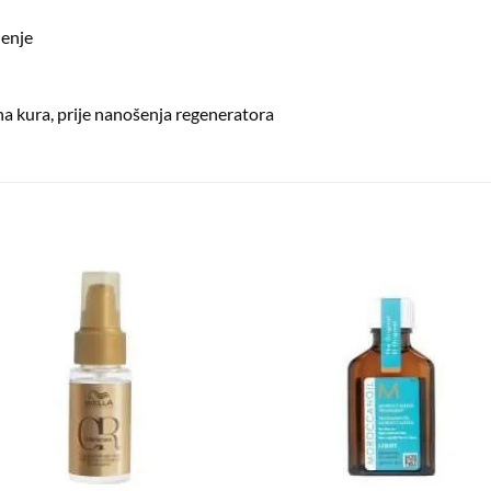
jenje
na kura, prije nanošenja regeneratora
Dodaj
Dod
na
n
listu
lis
želja
žel