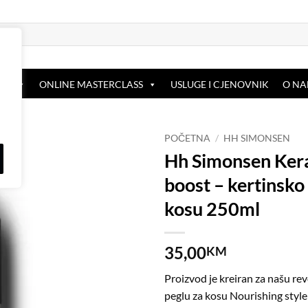
OP
ONLINE MASTERCLASS
USLUGE I CJENOVNIK
O N
POČETNA
/
HH SIMONSEN
Hh Simonsen Ker
Dodaj
boost – kertinsko 
na
listu
kosu 250ml
želja
35,00
KM
Proizvod je kreiran za našu re
peglu za kosu Nourishing style