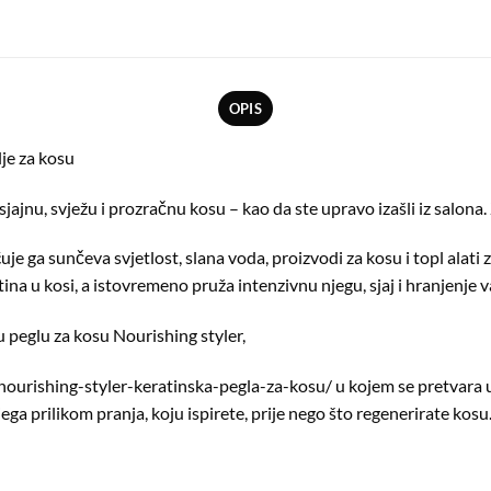
OPIS
je za kosu
jajnu, svježu i prozračnu kosu – kao da ste upravo izašli iz salona.
uje ga sunčeva svjetlost, slana voda, proizvodi za kosu i topl alati
na u kosi, a istovremeno pruža intenzivnu njegu, sjaj i hranjenje v
 peglu za kosu Nourishing styler,
nourishing-styler-keratinska-pegla-za-kosu/
u kojem se pretvara u
ga prilikom pranja, koju ispirete, prije nego što regenerirate kosu.