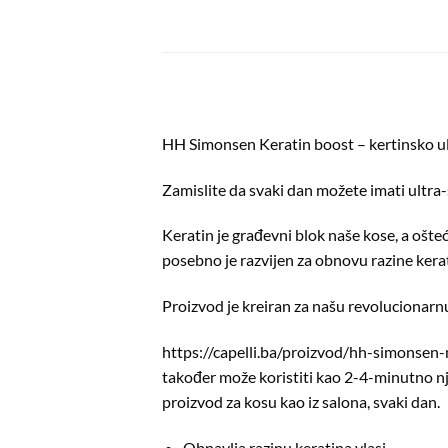
HH Simonsen Keratin boost – kertinsko ul
Zamislite da svaki dan možete imati ultra-s
Keratin je građevni blok naše kose, a ošteć
posebno je razvijen za obnovu razine kerati
Proizvod je kreiran za našu revolucionarnu
https://capelli.ba/proizvod/hh-simonsen-
također može koristiti kao 2-4-minutno nje
proizvod za kosu kao iz salona, svaki dan.
Obnavlja razinu keratina vlasi