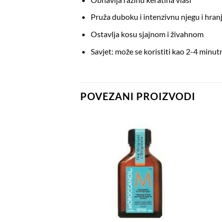
Pruža duboku i intenzivnu njegu i hran
Ostavlja kosu sjajnom i živahnom
Savjet: može se koristiti kao 2-4 minut
POVEZANI PROIZVODI
Dodaj
Dodaj
na
na
listu
listu
želja
želja