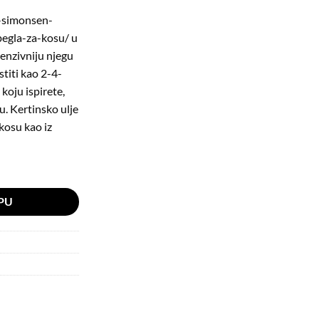
h-simonsen-
pegla-za-kosu/
u
tenzivniju njegu
stiti kao 2-4-
koju ispirete,
u. Kertinsko ulje
kosu kao iz
PU