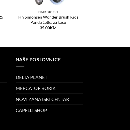
HAIR BRUSH
25
Hh Simonsen Wonder Brush Kids
Panda četka za kosu
35,00
KM
NAŠE POSLOVNICE
DELTA PLANET
MERCATOR BORIK
NOVI ZANATSKI CENTAR
CAPELLI SHOP