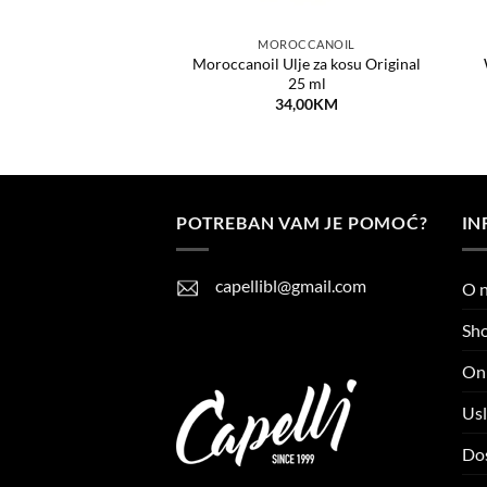
 SIMONSEN
MOROCCANOIL
 XS Dryer – Fen za
Moroccanoil Ulje za kosu Original
kosu
25 ml
25,00
KM
34,00
KM
POTREBAN VAM JE POMOĆ?
IN
capellibl@gmail.com
O 
Sh
Onl
Usl
Do