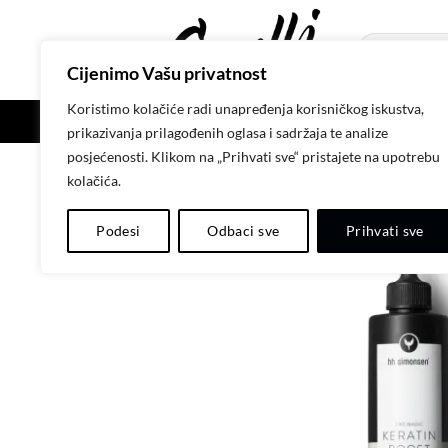
Skip
to
Pretraži:
content
Cijenimo Vašu privatnost
Koristimo kolačiće radi unapređenja korisničkog iskustva,
POČETNA
SH
prikazivanja prilagođenih oglasa i sadržaja te analize
posjećenosti. Klikom na „Prihvati sve“ pristajete na upotrebu
kolačića.
Podesi
Odbaci sve
Prihvati sve