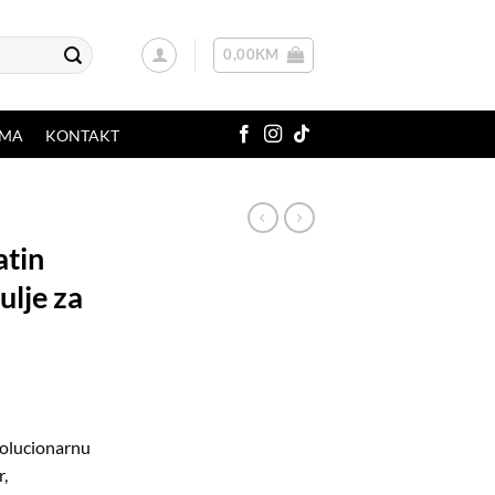
0,00
KM
AMA
KONTAKT
atin
ulje za
volucionarnu
r,