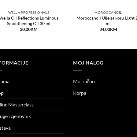
WELLA PROFESSIONALS
MOROCCANOIL
Wella Oil Reflections Luminous
Moroccanoil Ulje za kosu Light 
Smoothening Oil 30 ml
ml
30,00
KM
34,00
KM
FORMACIJE
MOJ NALOG
nama
Moj račun
op
Korpa
ine Masterclass
uge i cjenovnik
stava